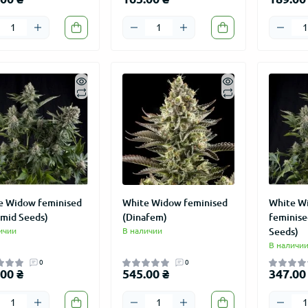
e Widow feminised
White Widow feminised
White W
amid Seeds)
(Dinafem)
feminise
ичии
В наличии
Seeds)
В наличи
0
0
00 ₴
545.00 ₴
347.00