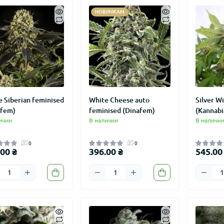
НОВИЧКАМ
 Siberian feminised
White Cheese auto
Silver W
afem)
feminised (Dinafem)
(Kannabi
ичии
В наличии
В наличи
0
0
00 ₴
396.00 ₴
545.00