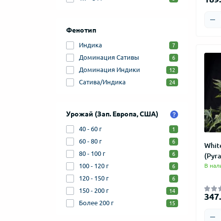
Фенотип
Индика
7
Доминация Сативы
6
Доминация Индики
12
Сатива/Индика
24
Урожай (Зап. Европа, США)
40 - 60 г
1
60 - 80 г
6
Whit
80 - 100 г
6
(Pyr
100 - 120 г
В нал
6
120 - 150 г
6
150 - 200 г
14
347.
Более 200 г
15