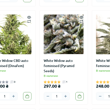
e Widow CBD auto
White Widow auto
White W
nised (Dinafem)
feminised (Pyramid
feminise
ичии
Seeds)
В наличи
В наличии
0
1
00 ₴
297.00 ₴
248.00