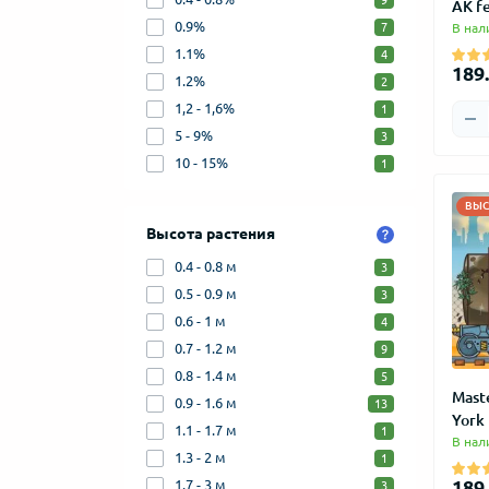
9
АК f
0.9%
В нал
7
1.1%
4
189.
1.2%
2
1,2 - 1,6%
1
5 - 9%
3
10 - 15%
1
ВЫС
Высота растения
0.4 - 0.8 м
3
0.5 - 0.9 м
3
0.6 - 1 м
4
0.7 - 1.2 м
9
0.8 - 1.4 м
5
Mast
0.9 - 1.6 м
13
York 
1.1 - 1.7 м
1
В нал
1.3 - 2 м
1
189.
1.7 - 3 м
3