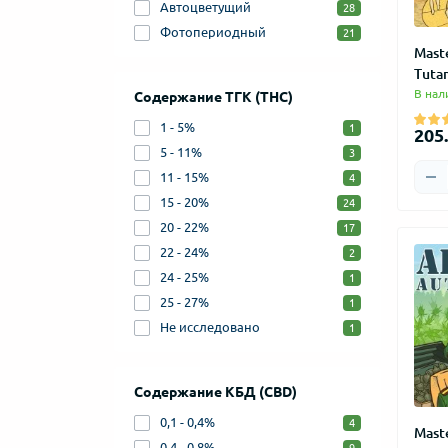
Автоцветущий
28
Фотопериодный
21
Mast
Tuta
В нал
Содержание ТГК (THC)
1 - 5%
1
205.
5 - 11%
3
11 - 15%
4
15 - 20%
24
20 - 22%
17
22 - 24%
2
24 - 25%
1
25 - 27%
1
Не исследовано
1
Содержание КБД (CBD)
0,1 - 0,4%
4
Mast
0.4 - 0.8%