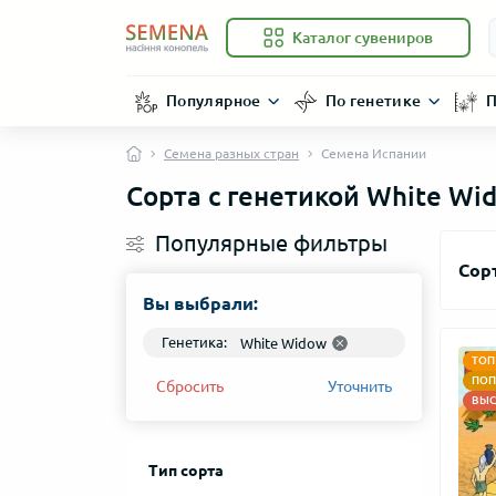
Каталог сувениров
Популярное
По генетике
П
Семена разных стран
Семена Испании
Сорта с генетикой White Wi
Популярные фильтры
Сор
Вы выбрали:
Генетика:
White Widow
ТОП
ПОП
Сбросить
Уточнить
ВЫС
Тип сорта