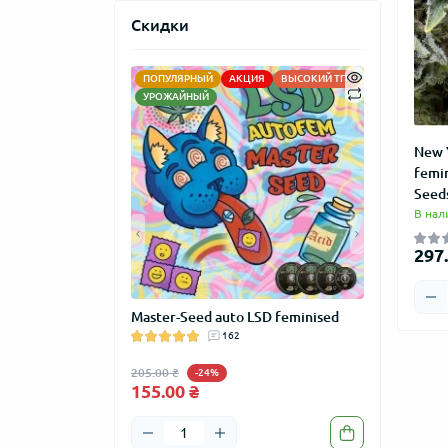
Скидки
ПОПУЛЯРНЫЙ
АКЦИЯ
ВЫСОКИЙ ТГК
АКЦИЯ
НО
УРОЖАЙНЫЙ
New 
femi
Seed
В нал
297.
GROW" сувенир
Master-Seed auto LSD feminised
Master-Seed
м
162
feminised
205.00 ₴
205.00 ₴
-24%
-24
155.00 ₴
155.00 ₴