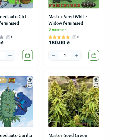
eed auto Girl
Master-Seed White
feminised
Widow feminised
и
В наличии
4
9
 ₴
180.00 ₴
АМ
eed auto Gorilla
Master-Seed Green