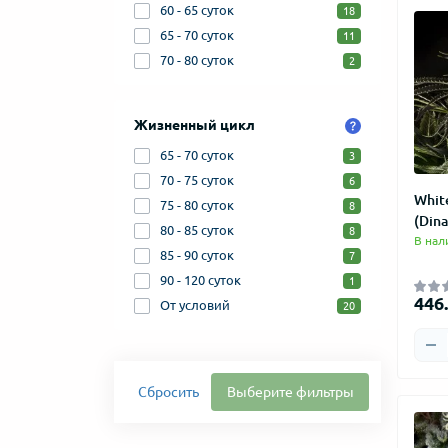
60 - 65 суток
18
65 - 70 суток
11
70 - 80 суток
2
Жизненный цикл
65 - 70 суток
3
70 - 75 суток
6
White
75 - 80 суток
8
(Din
80 - 85 суток
8
В нал
85 - 90 суток
7
90 - 120 суток
1
446.
От условий
20
Сбросить
Выберите фильтры