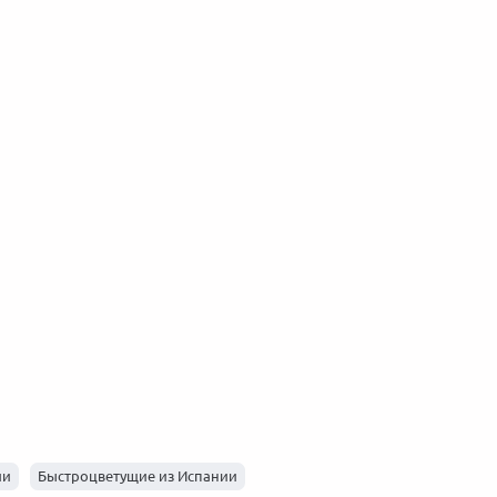
акция от сидбанка
Black Friday 2025 — лучшее время
ТОП-3 ав
D
для покупок!
быстрым 
 год
20 декабря 2025
Новости, 2025 год
22 ноября 2025
Новости, 
ии
Быстроцветущие из Испании