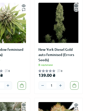
idow feminised
New York Diesel Gold
a)
auto feminised (Errors
и
Seeds)
В наличии
0
0
 ₴
139.00 ₴