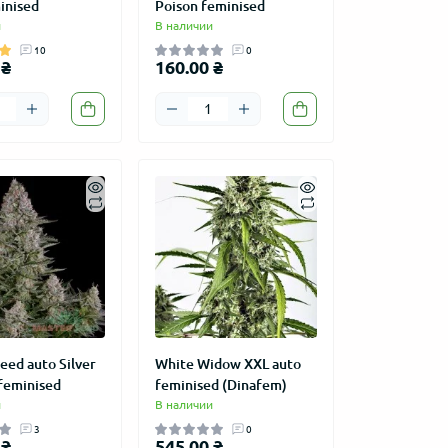
inised
Poison feminised
и
В наличии
10
0
 ₴
160.00 ₴
eed auto Silver
White Widow XXL auto
feminised
feminised (Dinafem)
и
В наличии
3
0
 ₴
545.00 ₴