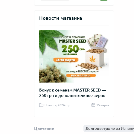
Новости магазина
та с самым
Бонус к семенам MASTER SEED —
Новогодняя 
ом цветения
250 грн и дополнительное зерно
MASTER SEE
д
04 октября 2025
Новости, 2026 год
15 марта
Новости, 2025
Цветение
Долгоцветущие из Испан