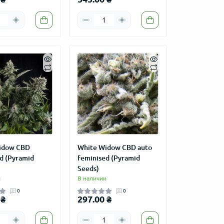
idow CBD
White Widow CBD auto
d (Pyramid
feminised (Pyramid
Seeds)
и
В наличии
0
0
 ₴
297.00 ₴