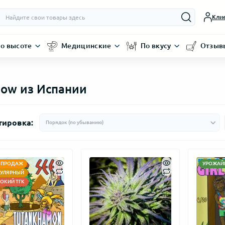
Кли
о высоте
Медицинские
По вкусу
Отзыв
dow из Испании
тировка:
 ПРОДАЖ
УРОЖАЙ
УЛЯРНЫЙ
ОКИЙ ТГК