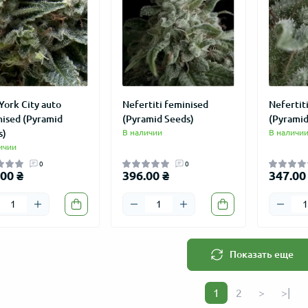
ВИЧКАМ
АКЦИЯ
АКЦИЯ
York City auto
Nefertiti feminised
Nefertit
nised (Pyramid
(Pyramid Seeds)
(Pyramid
s)
В наличии
В наличи
ичии
0
0
00 ₴
396.00 ₴
347.00
 auto Lemon Haze
Колпак "LOVE GROW" сувенир
Master-Se
сталь 27 мм
feminised
26
7
Показать еще
150.00 ₴
189.00 ₴
%
-37%
95.00 ₴
145.00 
1
2
>
>|