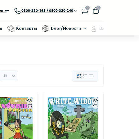
0
0
енту
0800-330-195 / 0800-330-240
ы
Контакты
Блог/Новости
Вход/Регистраци
НЫЙ
НОВИЧКАМ