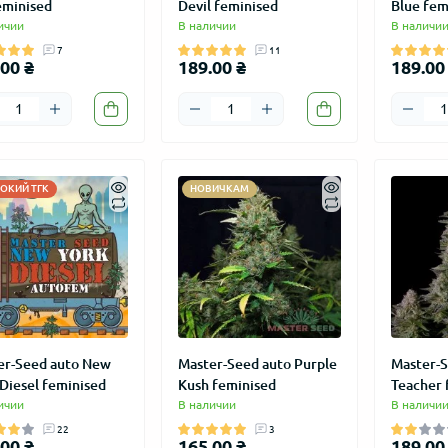
eminised
Devil feminised
Blue fem
ичии
В наличии
В наличи
7
11
00 ₴
189.00 ₴
189.00
ОКИЙ ТГК
НОВИЧКАМ
er-Seed auto New
Master-Seed auto Purple
Master-S
Diesel feminised
Kush feminised
Teacher 
ичии
В наличии
В наличи
22
3
00 ₴
165.00 ₴
189.00