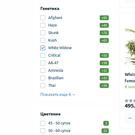
Генетика
Afghani
+80
Haze
+49
Skunk
+76
Kush
+65
White Widow
Critical
+50
AK-47
+38
Amnesia
+32
Whit
Brazilian
+43
femi
Thai
+39
В нал
Показать еще 6
495.
Цветение
45 - 50 суток
3
50 - 60 суток
20