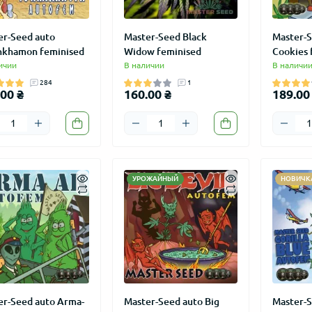
er-Seed auto
Master-Seed Black
Master-S
nkhamon feminised
Widow feminised
Cookies 
ичии
В наличии
В наличи
284
1
00 ₴
160.00 ₴
189.00
УРОЖАЙНЫЙ
НОВИЧК
er-Seed auto Arma-
Master-Seed auto Big
Master-S