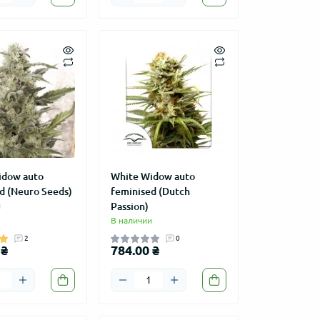
idow auto
White Widow auto
d (Neuro Seeds)
feminised (Dutch
и
Passion)
В наличии
2
0
 ₴
784.00 ₴