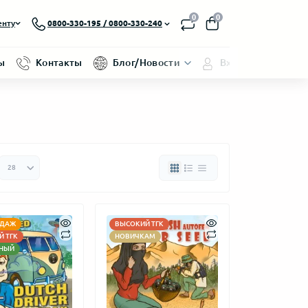
0
0
енту
0800-330-195 / 0800-330-240
ы
Контакты
Блог/Новости
Вход/Регистраци
ОДАЖ
ВЫСОКИЙ ТГК
 ТГК
НОВИЧКАМ
НЫЙ