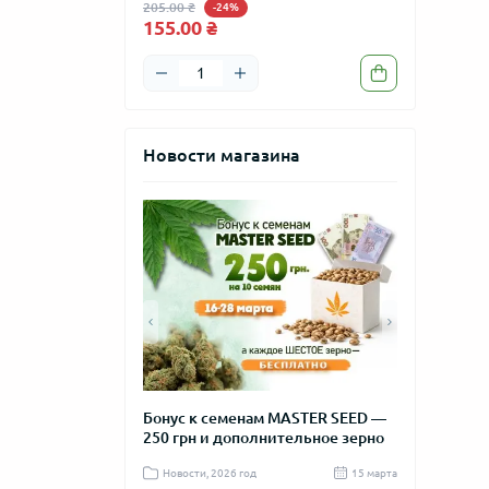
205.00 ₴
205.00 ₴
-24%
-24
155.00 ₴
155.00 ₴
Новости магазина
та с самым
Бонус к семенам MASTER SEED —
Новогодняя 
ом цветения
250 грн и дополнительное зерно
MASTER SEE
д
04 октября 2025
Новости, 2026 год
15 марта
Новости, 2025