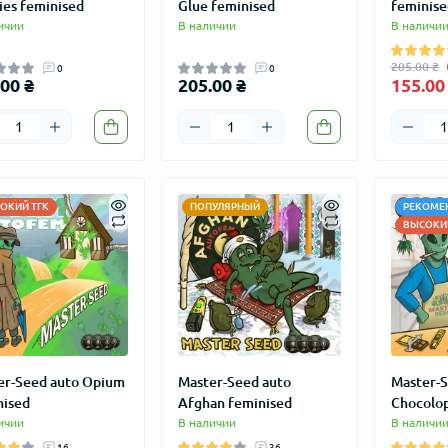
ies feminised
Glue feminised
feminise
ичии
В наличии
В наличи
205.00 ₴
0
0
00 ₴
205.00 ₴
155.00
ОКИЙ ТГК
ПОПУЛЯРНЫЙ
РЕКОМЕ
ВЫСОКИЙ
er-Seed auto Opium
Master-Seed auto
Master-S
nised
Afghan feminised
Chocolop
ичии
В наличии
В наличи
16
36