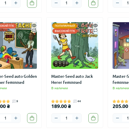
ОКИЙ ТГК
ПОПУЛЯРНЫЙ
ВЫСОКИЙ ТГК
er-Seed auto Golden
Master-Seed auto Jack
Master-S
her feminised
Herer feminised
feminise
ичии
В наличии
В наличи
9
44
00 ₴
189.00 ₴
205.00