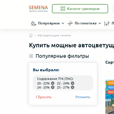
Каталог сувениров
Популярное
По генетике
П
Автоцветущие семена
Купить мощные автоцветущ
Популярные фильтры
Сор
Вы выбрали:
Содержание ТГК (THC):
20 - 22%
22 - 24%
ТОП
24 - 25%
25 - 27%
РЕК
ВЫС
Сбросить
Уточнить