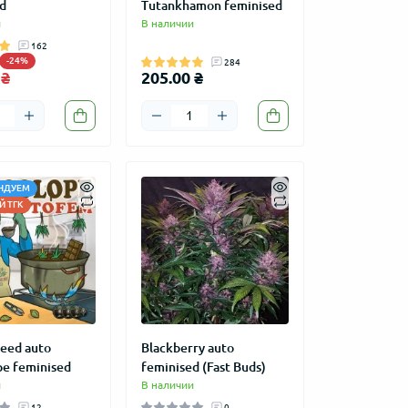
d
Tutankhamon feminised
и
В наличии
162
-24%
284
 ₴
205.00 ₴
НДУЕМ
 ТГК
eed auto
Blackberry auto
e feminised
feminised (Fast Buds)
и
В наличии
12
0