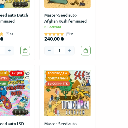
eed auto Dutch
Master-Seed auto
eminised
Afghan Kush feminised
и
В наличии
43
41
 ₴
240.00 ₴
РНЫЙ
АКЦИЯ
ТОП ПРОДАЖ
 ТГК
ПОПУЛЯРНЫЙ
НЫЙ
ВЫСОКИЙ ТГК
eed auto LSD
Master-Seed auto