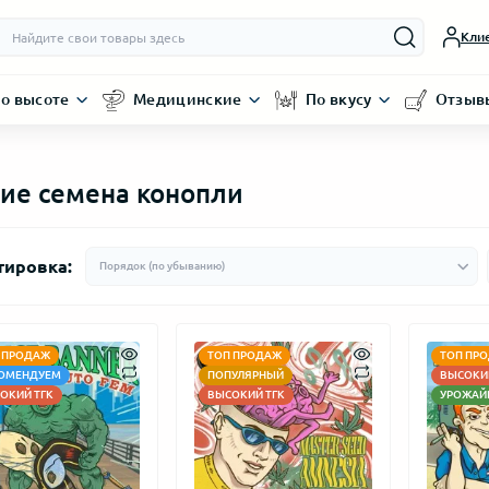
Кли
о высоте
Медицинские
По вкусу
Отзыв
ие семена конопли
тировка:
 ПРОДАЖ
ТОП ПРОДАЖ
ТОП ПР
ОМЕНДУЕМ
ПОПУЛЯРНЫЙ
ВЫСОКИЙ
ОКИЙ ТГК
ВЫСОКИЙ ТГК
УРОЖАЙ