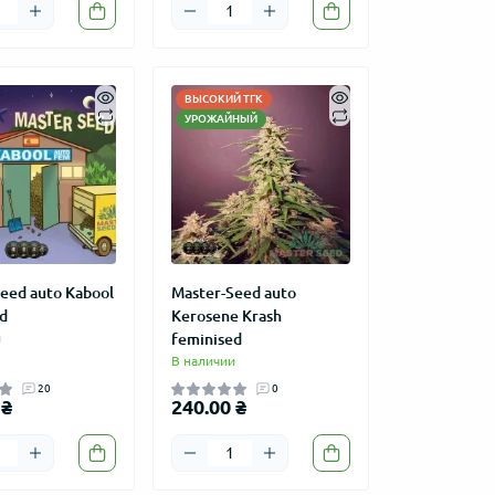
ВЫСОКИЙ ТГК
УРОЖАЙНЫЙ
eed auto Kabool
Master-Seed auto
d
Kerosene Krash
и
feminised
В наличии
20
0
 ₴
240.00 ₴