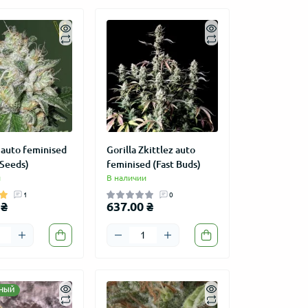
auto feminised
Gorilla Zkittlez auto
 Seeds)
feminised (Fast Buds)
и
В наличии
1
0
 ₴
637.00 ₴
НЫЙ