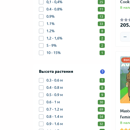
Cook
0,1 - 0,4%
25
В нал
0.4 - 0.8%
11
0.9%
13
1.1%
205.
33
1.2%
8
1,2 - 1,6%
2
5 - 9%
2
10 - 15%
1
ВЫС
Высота растения
0.3 - 0.6 м
1
0.4 - 0.8 м
8
0.5 - 0.9 м
9
0.6 - 1 м
30
0.7 - 1.2 м
69
Mast
0.8 - 1.4 м
femi
54
В нал
0.9 - 1.6 м
32