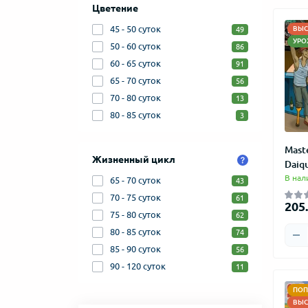
Цветение
45 - 50 суток
ВЫС
49
УРО
50 - 60 суток
86
60 - 65 суток
91
65 - 70 суток
56
70 - 80 суток
13
80 - 85 суток
3
Mast
Жизненный цикл
Daiqu
В нал
65 - 70 суток
43
70 - 75 суток
61
205.
75 - 80 суток
62
80 - 85 суток
74
85 - 90 суток
56
90 - 120 суток
11
ПОП
ВЫС