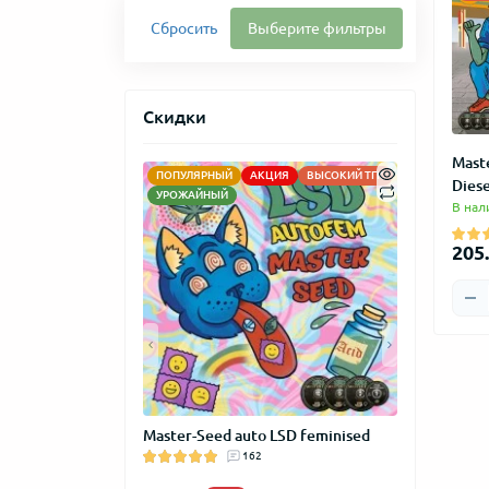
Сбросить
Выберите фильтры
Скидки
Mast
ПОПУЛЯРНЫЙ
АКЦИЯ
ВЫСОКИЙ ТГК
АКЦИЯ
НО
Diese
УРОЖАЙНЫЙ
В нал
205.
GROW" сувенир
Master-Seed auto LSD feminised
Master-Seed
м
162
feminised