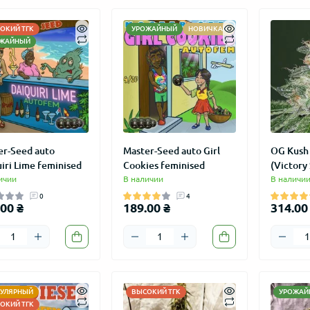
ОКИЙ ТГК
УРОЖАЙНЫЙ
НОВИЧКАМ
ЖАЙНЫЙ
er-Seed auto
Master-Seed auto Girl
OG Kush 
iri Lime feminised
Cookies feminised
(Victory
ичии
В наличии
В наличи
0
4
00 ₴
189.00 ₴
314.00
УЛЯРНЫЙ
ВЫСОКИЙ ТГК
УРОЖАЙ
ОКИЙ ТГК