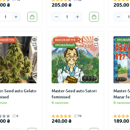
00 ₴
205.00 ₴
205.00
ОКИЙ ТГК
ВЫСОКИЙ ТГК
УРОЖАЙ
УРОЖАЙНЫЙ
er-Seed auto Gelato
Master-Seed auto Satori
Master-S
nised
feminised
Mazar fe
ичии
В наличии
В наличи
0
70
00 ₴
240.00 ₴
189.00