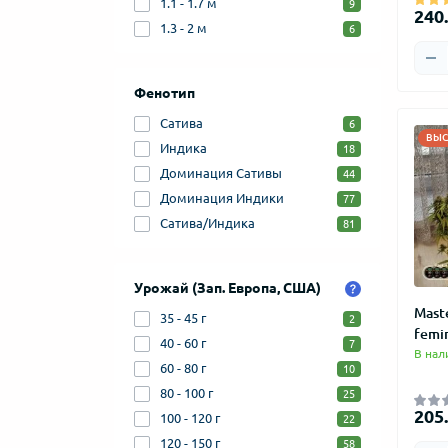
1.1 - 1.7 м
9
240.
1.3 - 2 м
6
Фенотип
Сатива
6
ВЫС
Индика
18
Доминация Сативы
44
Доминация Индики
77
Сатива/Индика
81
Урожай (Зап. Европа, США)
Mast
35 - 45 г
2
femi
40 - 60 г
7
В нал
60 - 80 г
10
80 - 100 г
25
205.
100 - 120 г
22
120 - 150 г
58