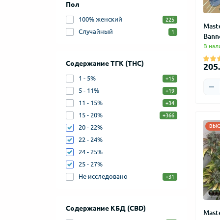
Пол
100% женский
225
Mast
Случайный
1
Bann
В нал
Содержание ТГК (THC)
205.
1 - 5%
+15
5 - 11%
+19
11 - 15%
+34
15 - 20%
+366
ВЫС
20 - 22%
22 - 24%
24 - 25%
25 - 27%
Не исследовано
+31
Содержание КБД (CBD)
Maste