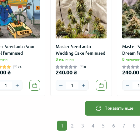
er-Seed auto Sour
Master-Seed auto
Master-S
ВИЧКАМ
АКЦИЯ
АКЦИЯ
l feminised
Wedding Cake feminised
Dream f
ичии
В наличии
В наличи
24
0
00 ₴
240.00 ₴
240.00
Показать еще
 auto Lemon Haze
Колпак "LOVE GROW" сувенир
Master-Se
1
2
3
4
5
6
7
8
сталь 27 мм
feminised
26
7