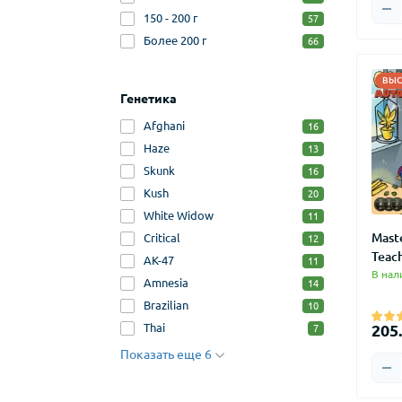
150 - 200 г
57
Более 200 г
66
ВЫС
Генетика
Afghani
16
Haze
13
Skunk
16
Kush
20
White Widow
11
Mast
Critical
12
Teac
AK-47
11
В нал
Amnesia
14
Brazilian
10
Thai
205.
7
Показать еще 6