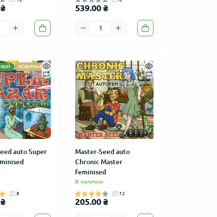
 ₴
539.00 ₴
НЫЙ
НОВИЧКАМ
eed auto Super
Master-Seed auto
minised
Chronic Master
и
feminised
В наличии
8
12
 ₴
205.00 ₴