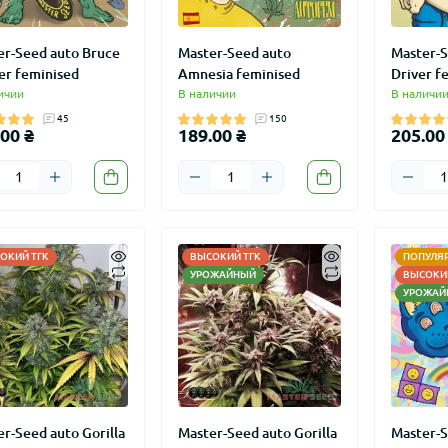
er-Seed auto Bruce
Master-Seed auto
Master-S
er feminised
Amnesia feminised
Driver f
ичии
В наличии
В наличи
45
150
00 ₴
189.00 ₴
205.00
ОКИЙ ТГК
ВЫСОКИЙ ТГК
ПОПУЛЯ
УРОЖАЙНЫЙ
ВЫСОКИЙ
УРОЖАЙ
r-Seed auto Gorilla
Master-Seed auto Gorilla
Master-S