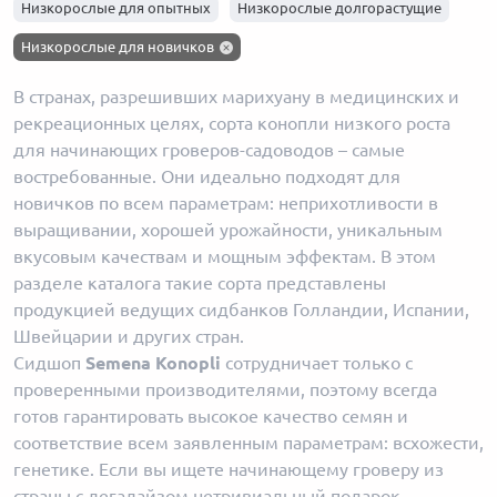
Низкие сорта Skunk
Низкорослые для опытных
Низкорослые долгорастущие
Низкие сорта Afghani
Низкорослые для новичков
В странах, разрешивших марихуану в медицинских и
рекреационных целях, сорта конопли низкого роста
для начинающих гроверов-садоводов – самые
востребованные. Они идеально подходят для
новичков по всем параметрам: неприхотливости в
выращивании, хорошей урожайности, уникальным
вкусовым качествам и мощным эффектам. В этом
разделе каталога такие сорта представлены
продукцией ведущих сидбанков Голландии, Испании,
Швейцарии и других стран.
Сидшоп
Semena Konopli
сотрудничает только с
проверенными производителями, поэтому всегда
готов гарантировать высокое качество семян и
соответствие всем заявленным параметрам: всхожести,
генетике. Если вы ищете начинающему гроверу из
страны с легалайзом нетривиальный подарок,