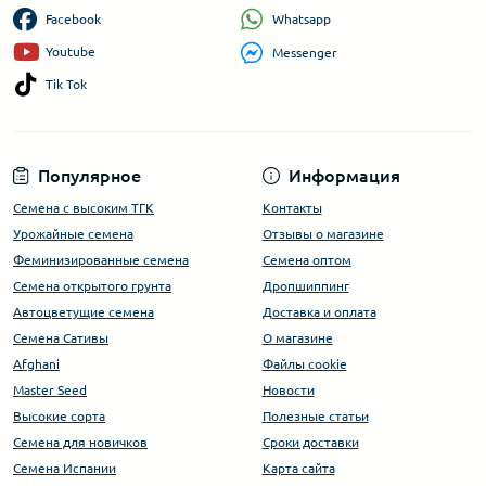
Whatsapp
Facebook
Youtube
Messenger
Tik Tok
Популярное
Информация
Семена с высоким ТГК
Контакты
Урожайные семена
Отзывы о магазине
Феминизированные семена
Семена оптом
Семена открытого грунта
Дропшиппинг
Автоцветущие семена
Доставка и оплата
Семена Сативы
О магазине
Afghani
Файлы cookie
Master Seed
Новости
Высокие сорта
Полезные статьи
Cемена для новичков
Сроки доставки
Семена Испании
Карта сайта