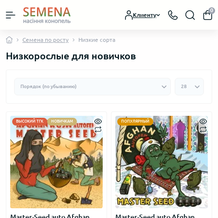
0
Клиенту
Семена по росту
Низкие сорта
Низкорослые для новичков
ВЫСОКИЙ ТГК
НОВИЧКАМ
ПОПУЛЯРНЫЙ
Master-Seed auto Afghan
Master-Seed auto Afghan