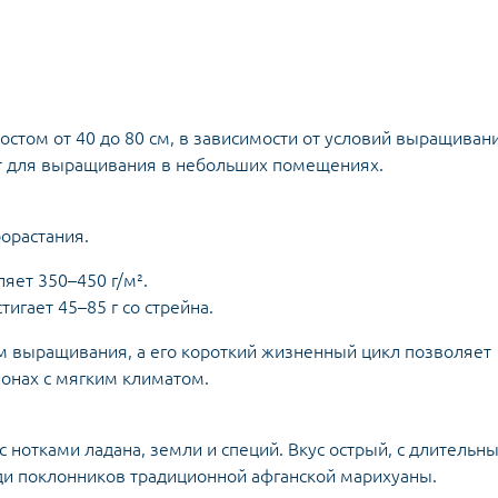
стом от 40 до 80 см, в зависимости от условий выращивани
т для выращивания в небольших помещениях.
рорастания.
яет 350–450 г/м².
игает 45–85 г со стрейна.
м выращивания, а его короткий жизненный цикл позволяет
ионах с мягким климатом.
 нотками ладана, земли и специй. Вкус острый, с длительн
еди поклонников традиционной афганской марихуаны.