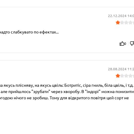
22.12.2024 14:
надто слабкувато по ефектах...
0
28.08.2024 11:
якусь плісняву, на якусь цвіль: Ботритіс, сіра гниль, біла цвіль, і т.д.
, але прийшлось "зрубати" через хворобу. В "індорі" можна понизити
 погодою нічого не зробиш. Тому для відкритого повітря цей сорт не