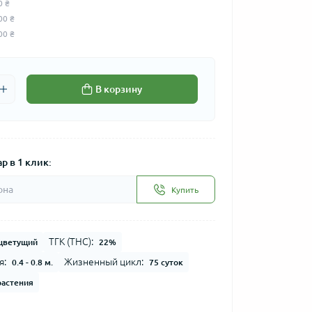
0 ₴
00 ₴
00 ₴
В корзину
р в 1 клик:
Купить
ТГК (THC):
цветущий
22%
я:
Жизненный цикл:
0.4 - 0.8 м.
75 суток
 растения