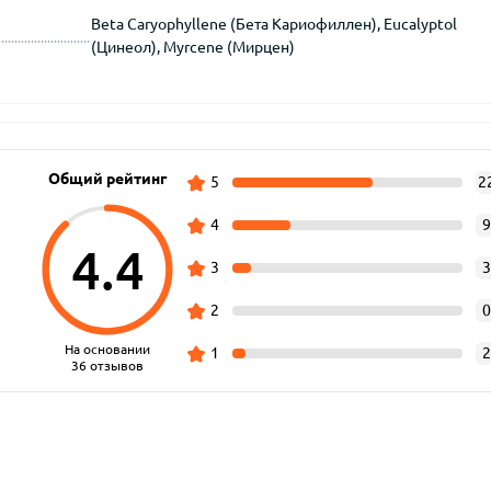
Beta Caryophyllene (Бета Кариофиллен), Eucalyptol
(Цинеол), Myrcene (Мирцен)
Общий рейтинг
5
2
4
9
4.4
3
3
2
0
На основании
1
2
36 отзывов