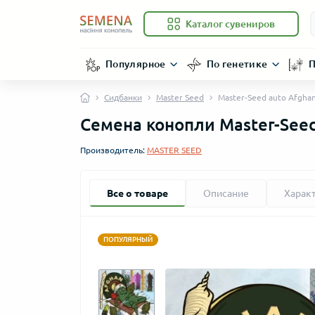
Каталог сувениров
Популярное
По генетике
П
Сидбанки
Master Seed
Master-Seed auto Afghan
Семена конопли Master-Seed
Производитель:
MASTER SEED
Все о товаре
Описание
Харак
ПОПУЛЯРНЫЙ