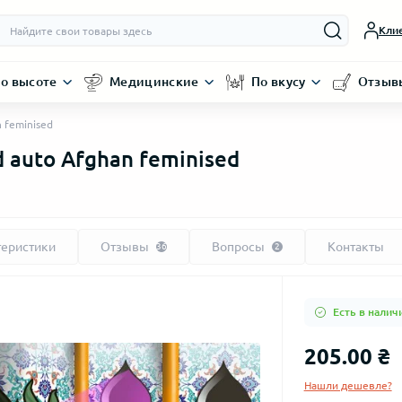
Кли
о высоте
Медицинские
По вкусу
Отзыв
 feminised
 auto Afghan feminised
теристики
Отзывы
Вопросы
Контакты
36
2
Есть в налич
205.00 ₴
Нашли дешевле?