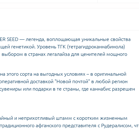
STER SEED — легенда, воплощающая уникальные свойства
щей генетикой. Уровень ТГК (тетрагидроканнабинола)
м выбором в странах легалайза для ценителей мощного
на этого сорта на выгодных условиях – в оригинальной
 оперативной доставкой "Новой почтой" в любой регион
сувениры или подарки в те страны, где каннабис разрешен
айный и неприхотливый штамм с коротким жизненным
традиционного афганского представителя с Рудералисом, чт