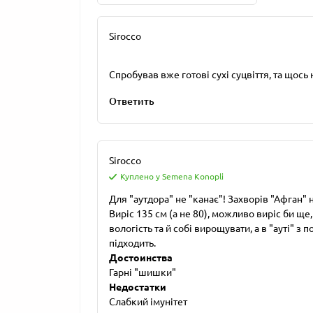
Sirocco
Спробував вже готові сухі суцвіття, та щось 
Ответить
Sirocco
Куплено у Semena Konopli
Для "аутдора" не "канає"! Захворів "Афган" на 
Виріс 135 см (а не 80), можливо виріс би ще
вологість та й собі вирощувати, а в "ауті" з
підходить.
Достоинства
Гарні "шишки"
Недостатки
Слабкий імунітет