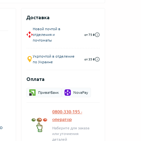
Доставка
Новой почтой в
отделения и
от 75 ₴
почтоматы
Укрпочтой в отделение
от 35 ₴
по Украине
Оплата
ПриватБанк
NovaPay
0800-330-195 -
оператор
о
Наберите для заказа
или уточнения
деталей