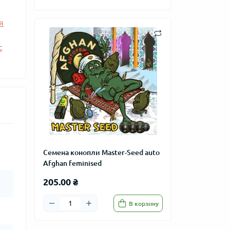
я
с
Семена конопли Master-Seed auto
Afghan feminised
205.00 ₴
В корзину