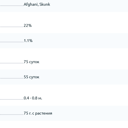
Afghani, Skunk
22%
1.1%
75 суток
55 суток
0.4 - 0.8 м.
75 г. с растения