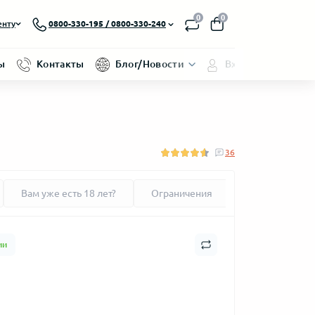
0
0
енту
0800-330-195 / 0800-330-240
ы
Контакты
Блог/Новости
Вход/Регистраци
36
Вам уже есть 18 лет?
Ограничения
ии