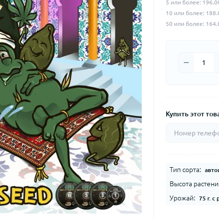
5 или более: 196.0
10 или более: 188.
50 или более: 164.
Купить этот това
Тип сорта:
авто
Высота растени
Урожай:
75 г. с