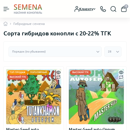
0
Клиенту
Гибридные семена
Сорта гибридов конопли с 20-22% ТГК
ТОП ПРОДАЖ
ПОПУЛЯРНЫЙ
ВЫСОКИЙ ТГК
ВЫСОКИЙ ТГК
Master-Seed auto
Master-Seed auto Opium