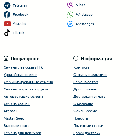
Viber
Telegram
Whatsapp
Facebook
Youtube
Messenger
Tik Tok
Популярное
Информация
Семена с высоким ТГК
Контакты
Урожайные семена
Отзывы о магазине
Феминизированные семена
Семена оптом
Семена открытого грунта
Дропшиппинг
Автоцветущие семена
Доставка и оплата
Семена Сативы
О магазине
Afghani
Файлы cookie
Master Seed
Новости
Высокие сорта
Полезные статьи
Cемена для новичков
Сроки доставки