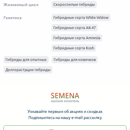
Жизненный цикл
Скороспелые гибриды
Генетика
Гибридные сорта White Widow
Гибридные сорта АК-47
Гибридные сорта Amnesia
Гибридные сорта Kush
Гибридные сорта Haze
Гибриды для опытных
Гибриды для новичков
Гибридные сорта Skunk
Долгорастущие гибриды
Гибридные сорта Afghani
Узнавайте первым об акциях и скидках
Подпишитесь на нашу e-mail рассылку