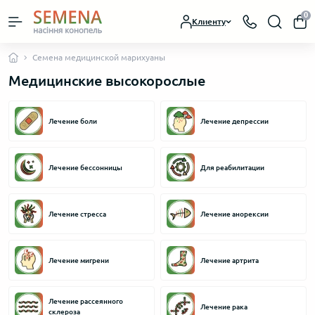
0
Клиенту
Семена медицинской марихуаны
Медицинские высокорослые
Лечение боли
Лечение депрессии
Лечение бессонницы
Для реабилитации
Лечение стресса
Лечение анорексии
Лечение мигрени
Лечение артрита
Лечение рассеянного
Лечение рака
склероза