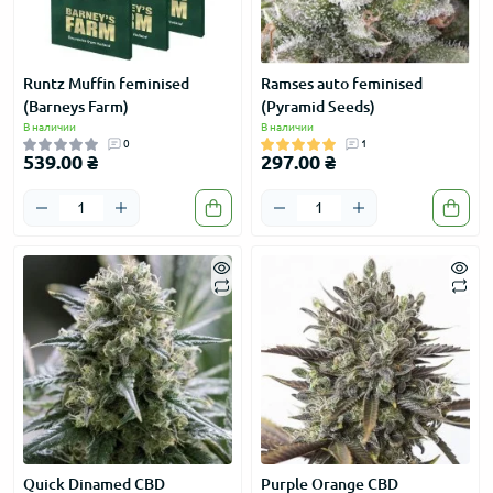
Runtz Muffin feminised
Ramses auto feminised
(Barneys Farm)
(Pyramid Seeds)
В наличии
В наличии
0
1
539.00 ₴
297.00 ₴
Quick Dinamed CBD
Purple Orange CBD