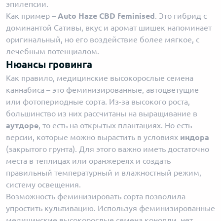
эпилепсии.
Как пример –
Auto Haze CBD feminised
. Это гибрид с
доминантой Сативы, вкус и аромат шишек напоминает
оригинальный, но его воздействие более мягкое, с
лечебным потенциалом.
Нюансы гровинга
Как правило, медицинские высокорослые семена
каннабиса – это феминизированные, автоцветущие
или фотопериодные сорта. Из-за высокого роста,
большинство из них рассчитаны на выращивание в
аутдоре
, то есть на открытых плантациях. Но есть
версии, которые можно вырастить в условиях
индора
(закрытого грунта). Для этого важно иметь достаточно
места в теплицах или оранжереях и создать
правильный температурный и влажностный режим,
систему освещения.
Возможность феминизировать сорта позволила
упростить культивацию. Используя феминизированные
медицинские высокорослые семена конопли, нет