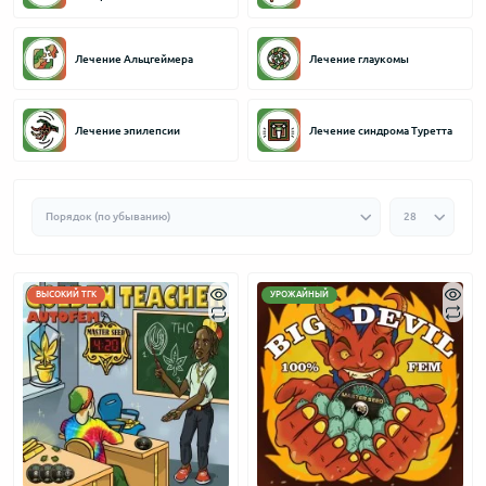
Лечение Альцгеймера
Лечение глаукомы
Лечение эпилепсии
Лечение синдрома Туретта
ВЫСОКИЙ ТГК
УРОЖАЙНЫЙ