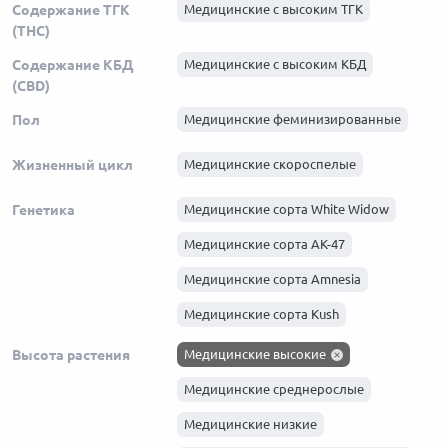
Содержание ТГК
Медицинские с высоким ТГК
(THC)
Содержание КБД
Медицинские с высоким КБД
(CBD)
Пол
Медицинские феминизированные
Жизненный цикл
Медицинские скороспелые
Генетика
Медицинские сорта White Widow
Медицинские сорта АК-47
Медицинские сорта Amnesia
Медицинские сорта Kush
Медицинские сорта Haze
Высота растения
Медицинские высокие
Медицинские сорта Skunk
Медицинские среднерослые
Медицинские сорта Afghani
Медицинские низкие