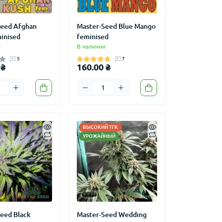
Seed Afghan
Master-Seed Blue Mango
inised
feminised
и
В наличии
5
7
 ₴
160.00 ₴
ВЫСОКИЙ ТГК
УРОЖАЙНЫЙ
eed Black
Master-Seed Wedding