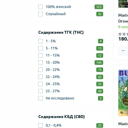
100% женский
323
Случайный
32
Mast
Drive
В нал
Содержание ТГК (THC)
180.
1 - 5%
4
5 - 11%
13
11 - 15%
12
15 - 20%
144
20 - 22%
75
22 - 24%
62
24 - 25%
32
25 - 27%
49
Не исследовано
5
Содержание КБД (CBD)
Mast
0,1 - 0,4%
25