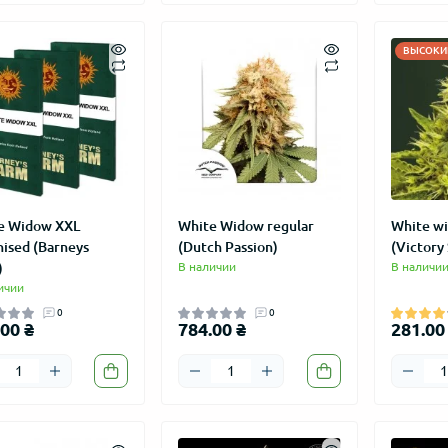
ВЫСОКИЙ
e Widow XXL
White Widow regular
White w
nised (Barneys
(Dutch Passion)
(Victory
)
В наличии
В наличи
ичии
0
0
00 ₴
784.00 ₴
281.00