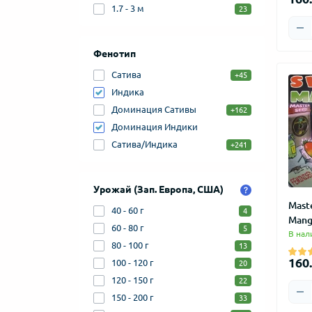
1.7 - 3 м
23
Фенотип
Сатива
+45
Индика
Доминация Сативы
+162
Доминация Индики
Сатива/Индика
+241
Урожай (Зап. Европа, США)
Mast
40 - 60 г
4
Mang
60 - 80 г
5
В нал
80 - 100 г
13
160.
100 - 120 г
20
120 - 150 г
22
150 - 200 г
33