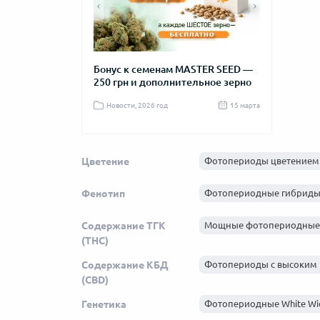
та с самым
Бонус к семенам MASTER SEED —
Новогодняя 
ом цветения
250 грн и дополнительное зерно
MASTER SEE
д
04 октября 2025
Новости, 2026 год
15 марта
Новости, 2025
Цветение
Фотопериоды цветением 6
Фенотип
Фотопериодные гибрид
Содержание ТГК
Мощные фотопериодные 
(THC)
Содержание КБД
Фотопериоды с высоким
(CBD)
Генетика
Фотопериодные White W