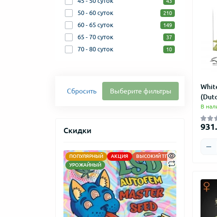
45 - 50 суток
43
50 - 60 суток
210
60 - 65 суток
149
65 - 70 суток
37
70 - 80 суток
10
Whit
Сбросить
Выберите фильтры
(Dutc
В нал
931.
Скидки
ПОПУЛЯРНЫЙ
АКЦИЯ
ВЫСОКИЙ ТГК
АКЦИЯ
НО
УРОЖАЙНЫЙ