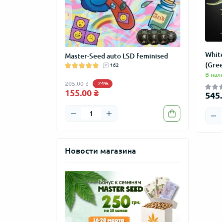
Whit
GROW" сувенир
Master-Seed auto LSD feminised
Master-Seed
(Gre
м
162
feminised
В нал
205.00 ₴
205.00 ₴
-24%
-24
155.00 ₴
155.00 ₴
545.
Новости магазина