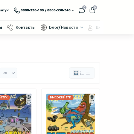
0
0
енту
0800-330-195 / 0800-330-240
ы
Контакты
Блог/Новости
Вход/Регистраци
 ТГК
ВЫСОКИЙ ТГК