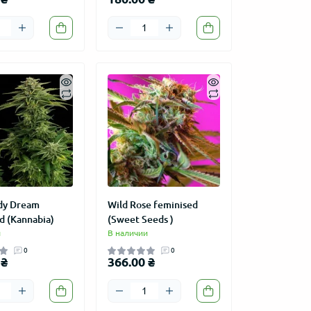
dy Dream
Wild Rose feminised
d (Kannabia)
(Sweet Seeds )
и
В наличии
0
0
 ₴
366.00 ₴