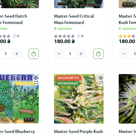
er-Seed Dutch
Master-Seed Critical
Master-
r feminised
Mass feminised
Kush fem
ичии
В наличии
В наличи
0
0
00 ₴
180.00 ₴
180.00
ВЫСОКИЙ ТГК
УРОЖАЙНЫЙ
er-Seed Blueberry
Master-Seed Purple Kush
Master-S