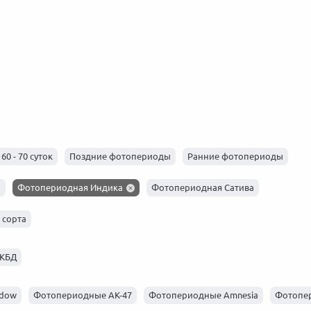
акция от сидбанка
Black Friday 2025 — лучшее время
ТОП-3 ав
D
для покупок!
быстрым 
 год
20 декабря 2025
Новости, 2025 год
22 ноября 2025
Новости, 
0 - 70 суток
Поздние фотопериоды
Ранние фотопериоды
ы
Фотопериодная Индика
Фотопериодная Сатива
сорта
 КБД
idow
Фотопериодные АК-47
Фотопериодные Amnesia
Фотопе