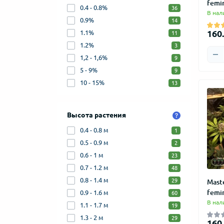
femi
0.4 - 0.8%
36
В нал
0.9%
14
160.
1.1%
11
1.2%
3
1,2 - 1,6%
9
5 - 9%
9
10 - 15%
13
Высота растения
0.4 - 0.8 м
1
0.5 - 0.9 м
2
0.6 - 1 м
23
0.7 - 1.2 м
48
0.8 - 1.4 м
29
Mast
femi
0.9 - 1.6 м
60
В нал
1.1 - 1.7 м
19
1.3 - 2 м
29
160.