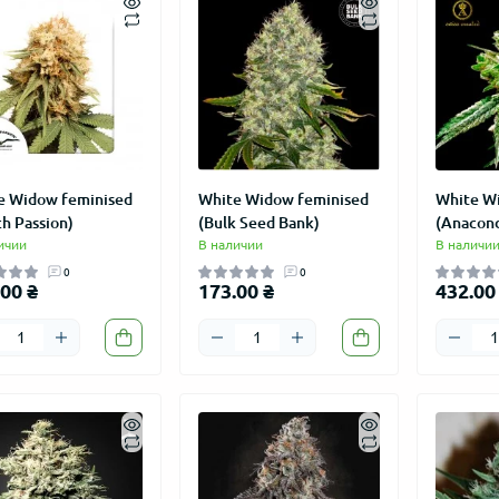
e Widow feminised
White Widow feminised
White W
h Passion)
(Bulk Seed Bank)
(Anacond
ичии
В наличии
В наличи
0
0
00 ₴
173.00 ₴
432.00
ВИЧКАМ
АКЦИЯ
АКЦИЯ