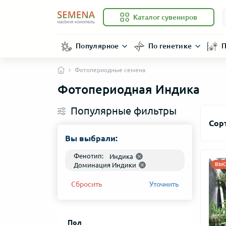
Каталог сувениров
Популярное
По генетике
П
Фотопериодные семена
Фотопериодная Индика
Популярные фильтры
Сор
Вы выбрали:
Фенотип:
Индика
Доминация Индики
ВЫС
Сбросить
Уточнить
Пол