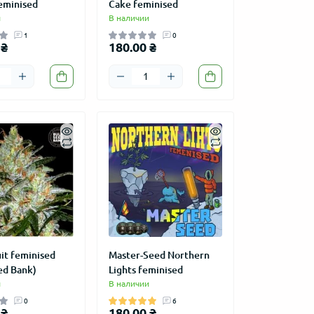
eminised
Cake feminised
и
В наличии
1
0
 ₴
180.00 ₴
it feminised
Master-Seed Northern
ed Bank)
Lights feminised
и
В наличии
0
6
 ₴
180.00 ₴