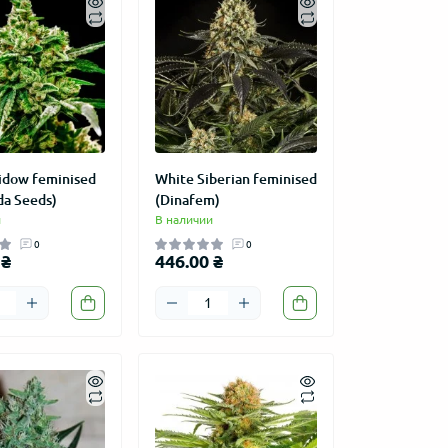
idow feminised
White Siberian feminised
a Seeds)
(Dinafem)
и
В наличии
0
0
 ₴
446.00 ₴
УРОЖАЙНЫЙ
АКЦИЯ
ПОПУЛ
УРОЖ