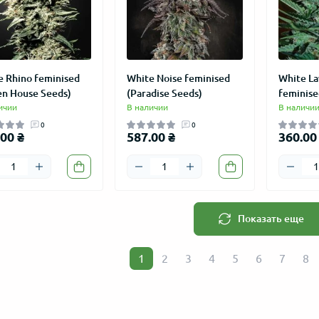
e Rhino feminised
White Noise feminised
White L
 auto Lemon Haze
Колпак "LOVE GROW" сувенир
Master-Se
en House Seeds)
(Paradise Seeds)
feminise
сталь 27 мм
feminised
ичии
В наличии
В наличи
26
7
150.00 ₴
189.00 ₴
%
-37%
0
0
95.00 ₴
145.00 
00 ₴
587.00 ₴
360.00
Показать еще
1
2
3
4
5
6
7
8