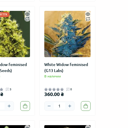
 ТГК
idow feminised
White Widow feminised
 Seeds)
(G13 Labs)
и
В наличии
3
0
 ₴
360.00 ₴