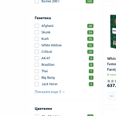
Более 200 г
240
Генетика
Afghani
46
Skunk
54
Kush
56
White Widow
25
Critical
20
AK-47
Whit
4
femi
Brazilian
8
Farm
Thai
7
В нал
Big Bang
3
Jack Herer
3
637.
Показать еще 3
Цветение