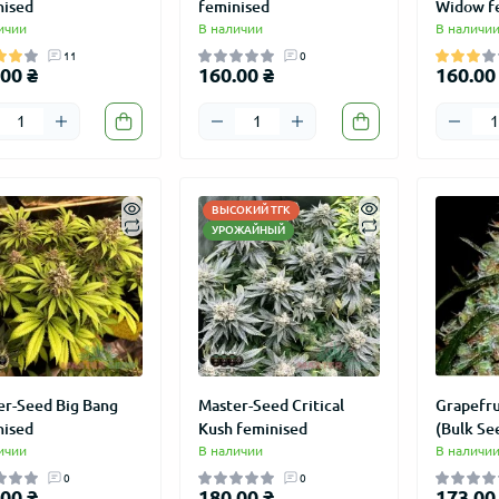
nised
feminised
Widow f
ичии
В наличии
В наличи
11
0
00 ₴
160.00 ₴
160.00
ВЫСОКИЙ ТГК
УРОЖАЙНЫЙ
er-Seed Big Bang
Master-Seed Critical
Grapefru
nised
Kush feminised
(Bulk Se
ичии
В наличии
В наличи
0
0
00 ₴
180.00 ₴
173.00