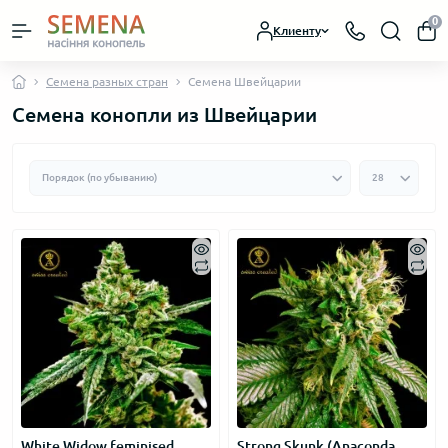
0
Клиенту
Семена разных стран
Семена Швейцарии
Семена конопли из Швейцарии
White Widow feminised
Strong Skunk (Anaconda