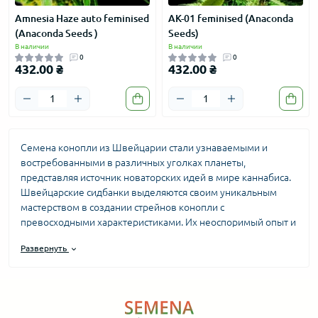
Amnesia Haze auto feminised
AK-01 feminised (Anaconda
(Anaconda Seeds )
Seeds)
В наличии
В наличии
0
0
432.00 ₴
432.00 ₴
Семена конопли из Швейцарии стали узнаваемыми и
востребованными в различных уголках планеты,
представляя источник новаторских идей в мире каннабиса.
Швейцарские сидбанки выделяются своим уникальным
мастерством в создании стрейнов конопли с
превосходными характеристиками. Их неоспоримый опыт и
внимание к мельчайшим деталям позволяют создавать
Развернуть
штаммы, обладающие выдающейся урожайностью,
непревзойденной силой и богатыми вкусовыми
качествами.
Если Вы настроены на приобретение семян марихуаны с