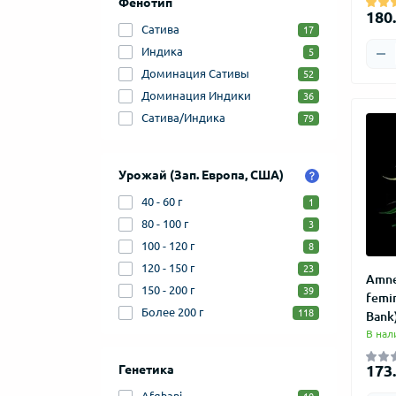
Фенотип
180.
Сатива
17
Индика
5
Доминация Сативы
52
Доминация Индики
36
Сатива/Индика
79
Урожай (Зап. Европа, США)
40 - 60 г
1
80 - 100 г
3
100 - 120 г
8
120 - 150 г
23
Amne
150 - 200 г
39
femin
Более 200 г
118
Bank
В нал
173.
Генетика