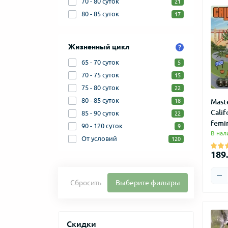
70 - 80 суток
21
80 - 85 суток
17
Жизненный цикл
65 - 70 суток
5
70 - 75 суток
15
75 - 80 суток
22
80 - 85 суток
Mast
18
Calif
85 - 90 суток
22
femi
90 - 120 суток
9
В нал
От условий
120
189.
Сбросить
Выберите фильтры
Скидки