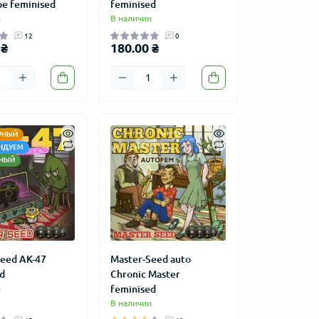
e feminised
feminised
и
В наличии
12
0
 ₴
180.00 ₴
РНЫЙ
НДУЕМ
НЫЙ
eed АК-47
Master-Seed auto
d
Chronic Master
и
feminised
В наличии