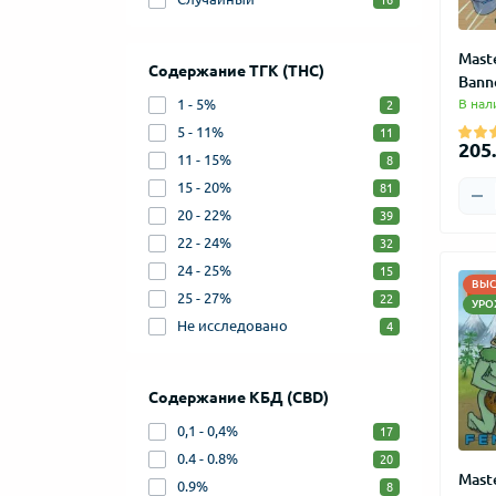
16
Mast
Содержание ТГК (THC)
Bann
1 - 5%
В нал
2
5 - 11%
11
205.
11 - 15%
8
15 - 20%
81
20 - 22%
39
22 - 24%
32
24 - 25%
15
ВЫС
25 - 27%
22
УРО
Не исследовано
4
Содержание КБД (CBD)
0,1 - 0,4%
17
0.4 - 0.8%
20
Mast
0.9%
8