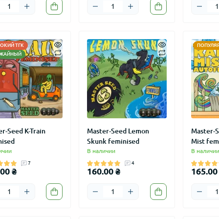
ОКИЙ ТГК
ПОПУЛЯ
ЖАЙНЫЙ
r-Seed K-Train
Master-Seed Lemon
Master-S
nised
Skunk feminised
Mist fem
ичии
В наличии
В наличи
7
4
00 ₴
160.00 ₴
165.00