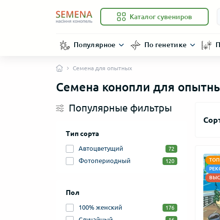
Каталог сувениров
Популярное
По генетике
П
Семена для опытных
Семена конопли для опытн
Популярные фильтры
Сор
Тип сорта
Автоцветущий
72
Фотопериодный
ТОП
120
РЕК
ВЫС
Пол
100% женский
176
Случайный