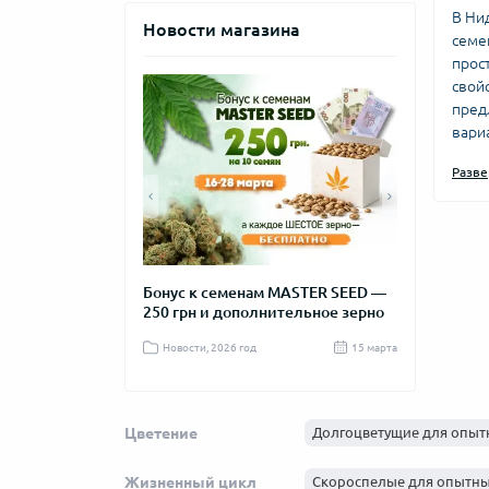
В Ни
Новости магазина
семе
прос
свой
пред
вари
Если
Разве
мага
кото
От
та с самым
Бонус к семенам MASTER SEED —
Новогодняя 
Совр
ом цветения
250 грн и дополнительное зерно
MASTER SEE
селе
обес
д
04 октября 2025
Новости, 2026 год
15 марта
Новости, 2025
таки
одно
Особ
Цветение
Долгоцветущие для опыт
зацв
сказ
Жизненный цикл
Скороспелые для опытн