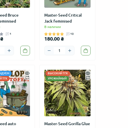
eed Bruce
Master-Seed Critical
eminised
Jack feminised
и
В наличии
1
10
 ₴
180.00 ₴
НДУЕМ
ВЫСОКИЙ ТГК
 ТГК
УРОЖАЙНЫЙ
eed auto
Master-Seed Gorilla Glue