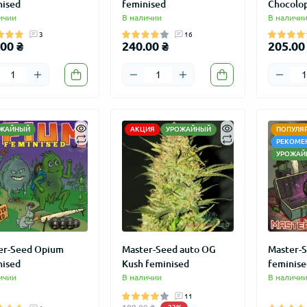
nised
feminised
Chocolop
ичии
В наличии
В наличи
3
16
00 ₴
240.00 ₴
205.00
ЖАЙНЫЙ
АКЦИЯ
УРОЖАЙНЫЙ
ПОПУЛЯ
РЕКОМЕ
УРОЖАЙ
er-Seed Opium
Master-Seed auto OG
Master-S
nised
Kush feminised
feminise
ичии
В наличии
В наличи
11