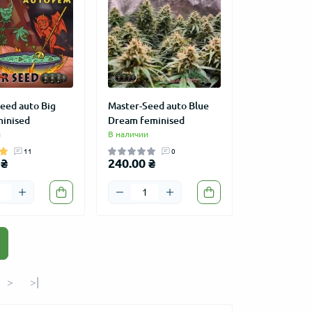
УРОЖАЙНЫЙ
АКЦИЯ
ПОПУЛ
УРОЖ
eed auto Big
Master-Seed auto Blue
minised
Dream feminised
и
В наличии
11
0
 ₴
240.00 ₴
ed auto OG Kush
Колпак "LOVE GROW" сувенир
Master
композит 21 мм
11
5
105.00 ₴
205.00 ₴
-23%
-50%
₴
52.00 ₴
155.0
>
>|