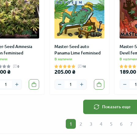
ВИЧКАМ
АКЦИЯ
АКЦИЯ
er-Seed Amnesia
Master-Seed auto
Master-S
n feminised
Panama Lime feminised
Devil fe
ичии
В наличии
В наличи
0
16
00 ₴
205.00 ₴
189.00
 auto Lemon Haze
Колпак "LOVE GROW" сувенир
Master-Se
сталь 27 мм
feminised
26
7
150.00 ₴
189.00 ₴
%
-37%
Показать еще
95.00 ₴
145.00 
1
2
3
4
5
6
7