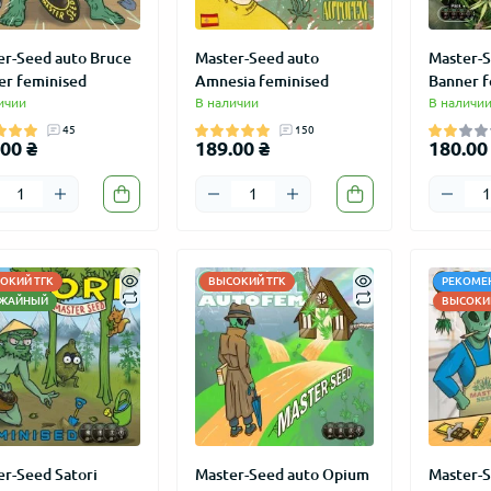
er-Seed auto Bruce
Master-Seed auto
Master-S
er feminised
Amnesia feminised
Banner f
ичии
В наличии
В наличи
45
150
00 ₴
189.00 ₴
180.00
ОКИЙ ТГК
ВЫСОКИЙ ТГК
РЕКОМЕ
ЖАЙНЫЙ
ВЫСОКИЙ
er-Seed Satori
Master-Seed auto Opium
Master-S