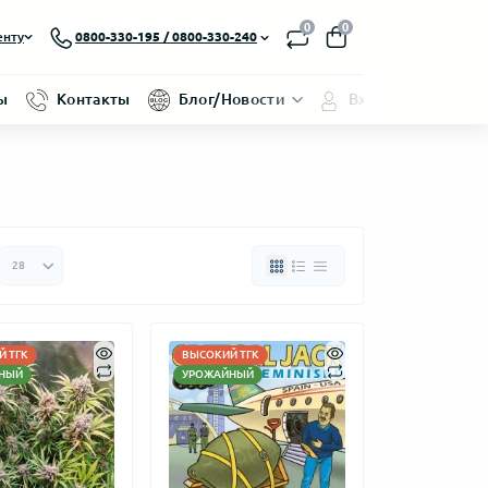
0
0
енту
0800-330-195 / 0800-330-240
ы
Контакты
Блог/Новости
Вход/Регистраци
 ТГК
ВЫСОКИЙ ТГК
НЫЙ
УРОЖАЙНЫЙ