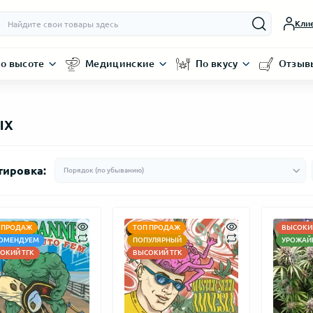
Кли
о высоте
Медицинские
По вкусу
Отзыв
ых
тировка:
 ПРОДАЖ
ТОП ПРОДАЖ
ВЫСОКИЙ
ОМЕНДУЕМ
ПОПУЛЯРНЫЙ
УРОЖАЙ
ОКИЙ ТГК
ВЫСОКИЙ ТГК