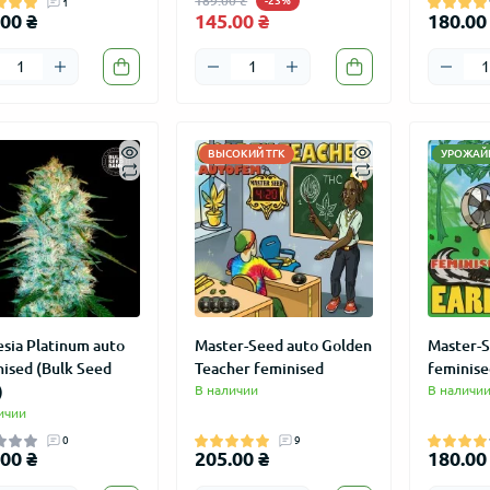
189.00 ₴
-23%
1
00 ₴
145.00 ₴
180.00
ВЫСОКИЙ ТГК
УРОЖАЙ
sia Platinum auto
Master-Seed auto Golden
Master-S
ised (Bulk Seed
Teacher feminised
feminise
)
В наличии
В наличи
ичии
0
9
00 ₴
205.00 ₴
180.00