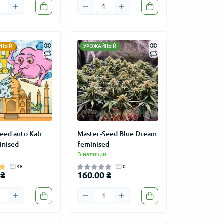
РНЫЙ
УРОЖАЙНЫЙ
eed auto Kali
Master-Seed Blue Dream
inised
feminised
и
В наличии
48
0
 ₴
160.00 ₴