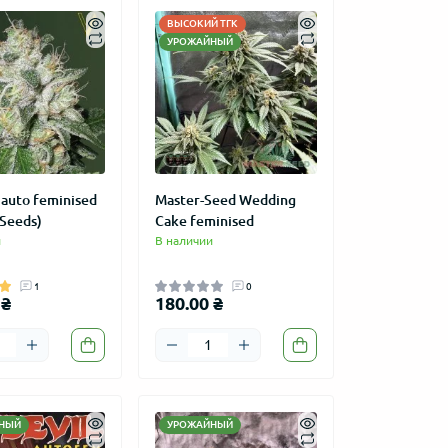
ВЫСОКИЙ ТГК
УРОЖАЙНЫЙ
auto feminised
Master-Seed Wedding
 Seeds)
Cake feminised
и
В наличии
1
0
 ₴
180.00 ₴
НЫЙ
УРОЖАЙНЫЙ