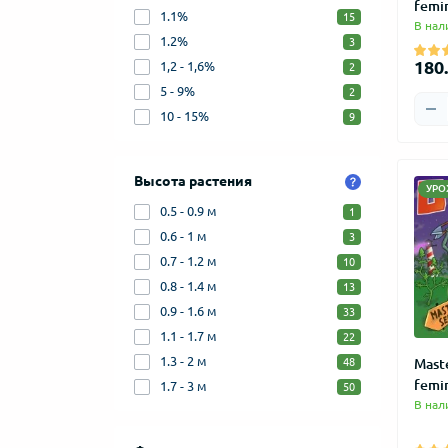
femi
1.1%
15
В нал
1.2%
3
180.
1,2 - 1,6%
2
5 - 9%
2
10 - 15%
9
Высота растения
УРО
0.5 - 0.9 м
1
0.6 - 1 м
3
0.7 - 1.2 м
10
0.8 - 1.4 м
13
0.9 - 1.6 м
33
1.1 - 1.7 м
22
1.3 - 2 м
Mast
48
femi
1.7 - 3 м
50
В нал