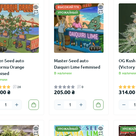
ВЫСОКИЙ ТГК
УРОЖАЙНЫЙ
er-Seed auto
Master-Seed auto
OG Kush 
ornia Orange
Daiquiri Lime feminised
(Victory
nised
В наличии
В наличи
ичии
26
0
00 ₴
205.00 ₴
314.00
УРОЖАЙНЫЙ
УРОЖАЙ