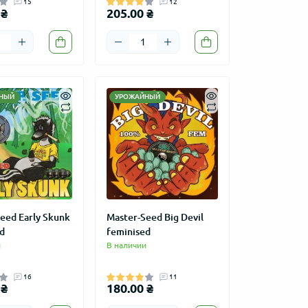
15
12
 ₴
205.00 ₴
НЫЙ
УРОЖАЙНЫЙ
eed Early Skunk
Master-Seed Big Devil
d
feminised
и
В наличии
16
11
 ₴
180.00 ₴