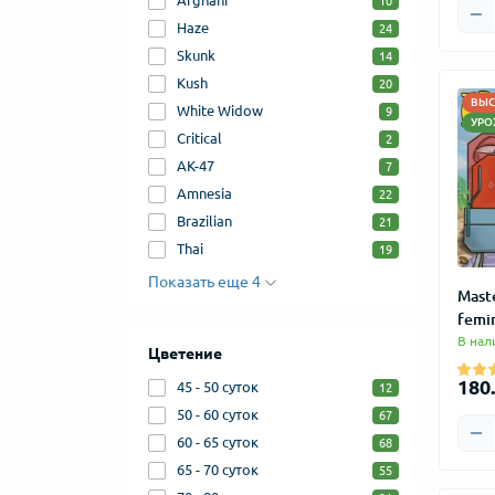
Afghani
10
Haze
24
Skunk
14
Kush
20
ВЫС
White Widow
9
УРО
Critical
2
AK-47
7
Amnesia
22
Brazilian
21
Thai
19
Показать еще 4
Maste
femi
В нал
Цветение
180.
45 - 50 суток
12
50 - 60 суток
67
60 - 65 суток
68
65 - 70 суток
55