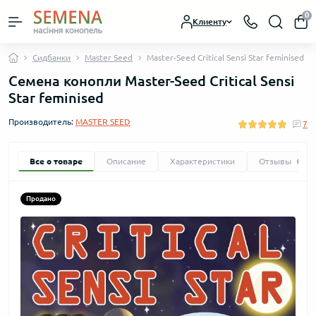
0
Клиенту
Сидбанки
Master Seed
Master-Seed Critical Sensi Star feminised
Семена конопли Master-Seed Critical Sensi
Star feminised
Производитель:
MASTER SEED
7
Все о товаре
Описание
Характеристики
Отзывы
7
Продано