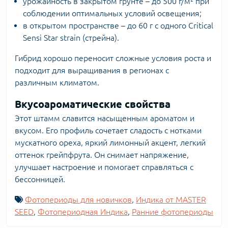
урожайность в закрытом грунте – до 500 г/м² при
соблюдении оптимальных условий освещения;
в открытом пространстве – до 60 г с одного Critical
Sensi Star strain (стрейна).
Гибрид хорошо переносит сложные условия роста и
подходит для выращивания в регионах с
различным климатом.
Вкусоароматические свойства
Этот штамм славится насыщенным ароматом и
вкусом. Его профиль сочетает сладость с нотками
мускатного ореха, яркий лимонный акцент, легкий
оттенок грейпфрута. Он снимает напряжение,
улучшает настроение и помогает справляться с
бессонницей.
Фотопериоды для новичков
,
Индика от MASTER
SEED
,
Фотопериодная Индика
,
Ранние фотопериоды