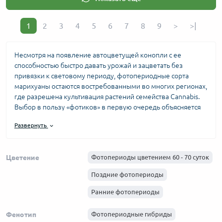
1
2
3
4
5
6
7
8
9
>
>|
Несмотря на появление автоцветущей конопли с ее
способностью быстро давать урожай и зацветать без
привязки к световому периоду, фотопериодные сорта
марихуаны остаются востребованными во многих регионах,
где разрешена культивация растений семейства Cannabis.
Выбор в пользу «фотиков» в первую очередь объясняется
их «убойной» мощностью и высокой продуктивностью, что
Развернуть
заложено в генах. Селекционеры ведущих сидбанков мира
стараются вывести новые гибриды, которые бы
максимально удовлетворяли требования растениеводов к
Цветение
Фотопериоды цветением 60 - 70 суток
культуре.
Поздние фотопериоды
В магазине
Semena Konopli
можно купить фотопериодные
семена каннабиса, отличающиеся высокой всхожестью,
Ранние фотопериоды
стабильным качеством, великолепными вкусовыми
свойствами и возможностью плодоносить даже в
Фенотип
Фотопериодные гибриды
непростых погодных условиях, награждая гроверов-