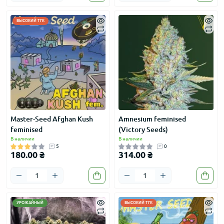
ВЫСОКИЙ ТГК
Master-Seed Afghan Kush
Amnesium feminised
feminised
(Victory Seeds)
В наличии
В наличии
5
0
180.00 ₴
314.00 ₴
УРОЖАЙНЫЙ
ВЫСОКИЙ ТГК