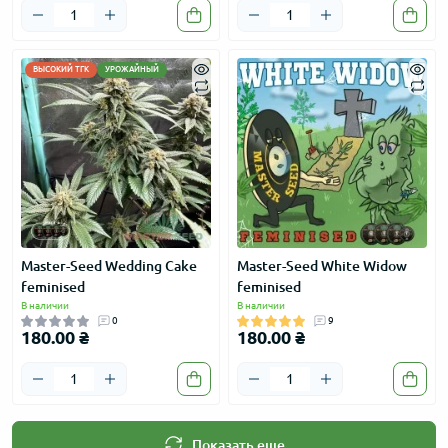
ВЫСОКИЙ ТГК
УРОЖАЙНЫЙ
Master-Seed Wedding Cake
Master-Seed White Widow
feminised
feminised
В наличии
В наличии
0
9
180.00 ₴
180.00 ₴
Показать еще