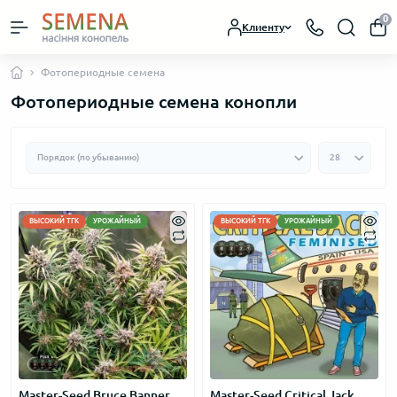
0
Клиенту
Фотопериодные семена
Фотопериодные семена конопли
ВЫСОКИЙ ТГК
УРОЖАЙНЫЙ
ВЫСОКИЙ ТГК
УРОЖАЙНЫЙ
Master-Seed Bruce Banner
Master-Seed Critical Jack