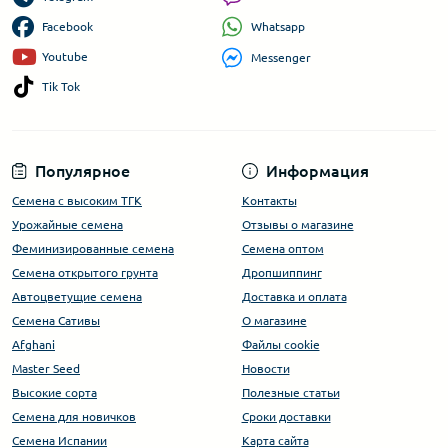
Whatsapp
Facebook
Youtube
Messenger
Tik Tok
Популярное
Информация
Семена с высоким ТГК
Контакты
Урожайные семена
Отзывы о магазине
Феминизированные семена
Семена оптом
Семена открытого грунта
Дропшиппинг
Автоцветущие семена
Доставка и оплата
Семена Сативы
О магазине
Afghani
Файлы cookie
Master Seed
Новости
Высокие сорта
Полезные статьи
Cемена для новичков
Сроки доставки
Семена Испании
Карта сайта