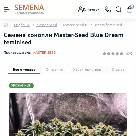
0
Клиенту
Сидбанки
Master Seed
Master-Seed Blue Dream feminised
Семена конопли Master-Seed Blue Dream
feminised
Производитель:
MASTER SEED
0
Все о товаре
Описание
Характеристики
Отзывы
УРОЖАЙНЫЙ