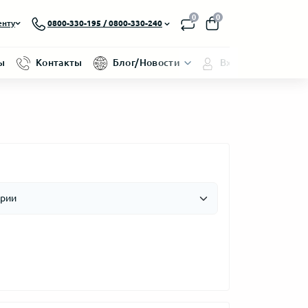
0
0
енту
0800-330-195 / 0800-330-240
ы
Контакты
Блог/Новости
Вход/Регистраци