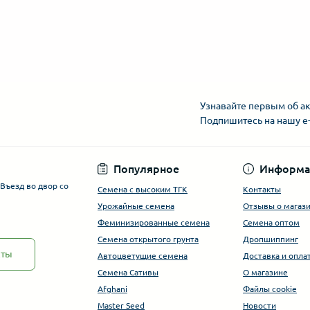
Узнавайте первым об ак
Подпишитесь на нашу e
Популярное
Информа
. Въезд во двор со
Семена с высоким ТГК
Контакты
Урожайные семена
Отзывы о магаз
Феминизированные семена
Семена оптом
Семена открытого грунта
Дропшиппинг
кты
Автоцветущие семена
Доставка и опла
Семена Сативы
О магазине
Afghani
Файлы cookie
Master Seed
Новости