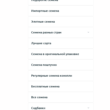
Травяной
Лечение стресса
Импортные семена
Фруктовый
Лечение анорексии
Хвойный
Элитные семена
Лечение мигрени
Цитрусовый
Семена разных стран
Лечение артрита
Ягодный
Семена Испании
Лечение рассеянного склероза
Лучшие сорта
Семена Голландии
Лечение рака
Семена в оригинальной упаковке
Семена Канады
Лечение Альцгеймера
Семена США
Семена поштучно
Лечение глаукомы
Семена Англии
Лечение эпилепсии
Регулярные семена конопли
Семена Украины
Лечение синдрома Туретта
Бесплатные семена
Семена Чехии
Все семена
Семена Швейцарии
Сидбанки