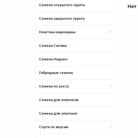
Семена открытого грунта
Нет
Семена закрытого грунта
Генетика марихуаны
Afghani
Семена Сативы
АК-47
Семена Индики
Amnesia
Big Bang
Гибридные семена
Brazilian
Семена по росту
Cheese
Высокие сорта
Cемена для новичков
Critical
Средние сорта
Семена для опытных
Haze
Низкие сорта
Jack Herer
Сорта по вкусам
Kush
Горький