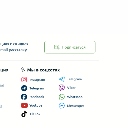
циях и скидках
Подписаться
-mail рассылку
ция
Мы в соцсетях
Telegram
Instagram
ине
Viber
Telegram
Whatsapp
Facebook
Youtube
Messenger
та
Tik Tok