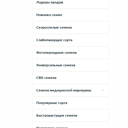
Лидеры продаж
Lowryder
Дизельный
Новинки семян
Northern Lights
Древесный
Skunk
Земляной
Скороспелые семена
Thai
Карамельный
Слабопахнущие сорта
White Widow
Кислый
Фотопериодные семена
Молочный
Универсальные семена
Мускатный
Мятный
CBD семена
Ореховый
Семена медицинской марихуаны
Пряный
Лечение боли
Популярные сорта
Синтетический
Лечение депрессии
Сладкий
Быстрорастущие семена
Лечение бессонницы
Сливочный
Для реабилитации
Недорогие семена