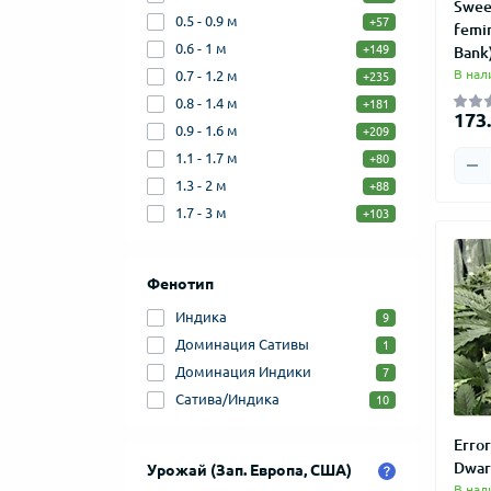
Swee
0.5 - 0.9 м
+57
femin
0.6 - 1 м
+149
Bank
В нал
0.7 - 1.2 м
+235
0.8 - 1.4 м
+181
173.
0.9 - 1.6 м
+209
1.1 - 1.7 м
+80
1.3 - 2 м
+88
1.7 - 3 м
+103
Фенотип
Индика
9
Доминация Сативы
1
Доминация Индики
7
Сатива/Индика
10
Error
Dwar
Урожай (Зап. Европа, США)
В нал