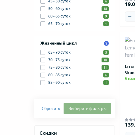
45 - 50 суток
6
19.0
50 - 60 суток
18
60 - 65 суток
9
65 - 70 суток
1
Жизненный цикл
65 - 70 суток
5
70 - 75 суток
10
Erro
75 - 80 суток
11
Skun
80 - 85 суток
6
В нал
85 - 90 суток
1
Сбросить
Выберите фильтры
139.
Скидки