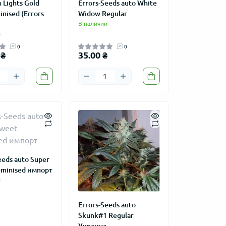
 Lights Gold
Errors-Seeds auto White
inised (Errors
Widow Regular
В наличии
и
0
0
 ₴
35.00 ₴
eeds auto Super
eminised импорт
и
Errors-Seeds auto
Skunk#1 Regular
Украина