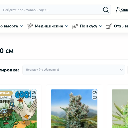
Кли
о высоте
Медицинские
По вкусу
Отзыв
0 см
тировка:
ВИЧКАМ