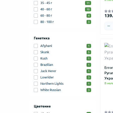
35 - 45 г
11
40 - 60 г
10
139.
60 - 80 г
4
80 - 100 г
3
Генетика
Afghani
1
Skunk
5
Kush
1
Brazilian
1
Error
Jack Herer
1
Pyra
Lowrider
3
Укра
В нал
Northern Lights
1
White Russian
3
Цветение