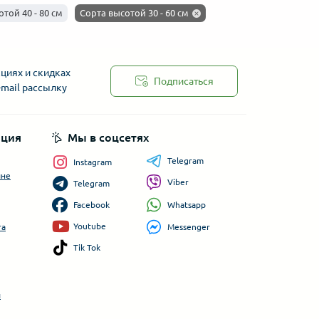
той 40 - 80 см
Сорта высотой 30 - 60 см
циях и скидках
Подписаться
-mail рассылку
ция
Мы в соцсетях
Telegram
Instagram
ине
Viber
Telegram
Whatsapp
Facebook
Youtube
Messenger
та
Tik Tok
и