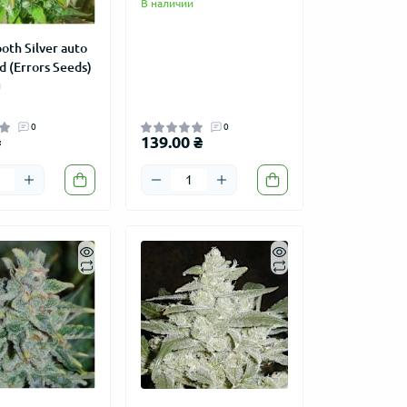
В наличии
oth Silver auto
d (Errors Seeds)
и
0
0
₴
139.00 ₴