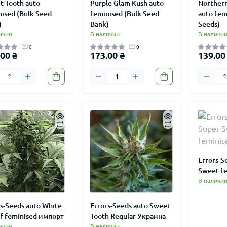
t Tooth auto
Purple Glam Kush auto
Northern
ised (Bulk Seed
feminised (Bulk Seed
auto fem
)
Bank)
Seeds)
ичии
В наличии
В наличи
0
0
00 ₴
173.00 ₴
139.00
Errors-S
Sweet f
В наличи
s-Seeds auto White
Errors-Seeds auto Sweet
f feminised импорт
Tooth Regular Украина
ичии
В наличии