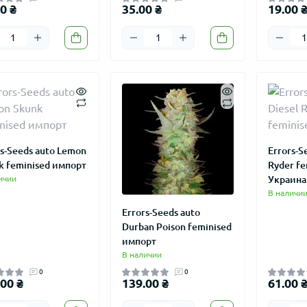
0 ₴
35.00 ₴
19.00 
rs-Seeds auto Lemon
Errors-S
k feminised импорт
Ryder fe
ичии
Украина
В наличи
Errors-Seeds auto
Durban Poison feminised
импорт
В наличии
0
0
00 ₴
139.00 ₴
61.00 