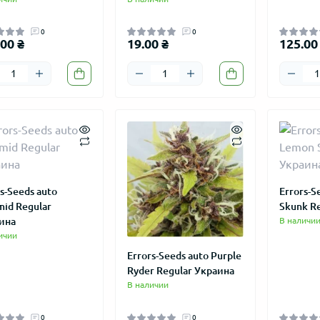
0
0
00 ₴
19.00 ₴
125.00
s-Seeds auto
Errors-S
mid Regular
Skunk R
ина
В наличи
ичии
Errors-Seeds auto Purple
Ryder Regular Украина
В наличии
0
0