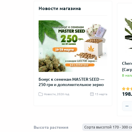
Новости магазина
Cher
(Carp
В нал
та с самым
Бонус к семенам MASTER SEED —
Новогодняя 
ом цветения
250 грн и дополнительное зерно
MASTER SEE
198.
д
04 октября 2025
Новости, 2026 год
15 марта
Новости, 2025
Высота растения
Сорта высотой 170 - 300 с