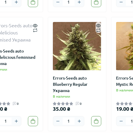
ВИЧКАМ
АКЦИЯ
АКЦИЯ
s-Seeds auto
elicious feminised
ина
ичии
Errors-Seeds auto
Errors-S
Blueberry Regular
Mystic R
 auto Lemon Haze
Колпак "LOVE GROW" сувенир
Master-Se
Украина
В наличи
сталь 27 мм
feminised
В наличии
26
7
150.00 ₴
189.00 ₴
%
-37%
0
0
95.00 ₴
145.00 
0 ₴
35.00 ₴
19.00 