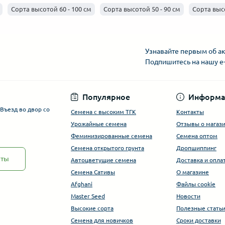
Сорта высотой 60 - 100 см
Сорта высотой 50 - 90 см
Сорта высо
Узнавайте первым об ак
Подпишитесь на нашу e
Популярное
Информа
. Въезд во двор со
Семена с высоким ТГК
Контакты
Урожайные семена
Отзывы о магаз
Феминизированные семена
Семена оптом
Семена открытого грунта
Дропшиппинг
кты
Автоцветущие семена
Доставка и опла
Семена Сативы
О магазине
Afghani
Файлы cookie
Master Seed
Новости
Высокие сорта
Полезные стать
Cемена для новичков
Сроки доставки