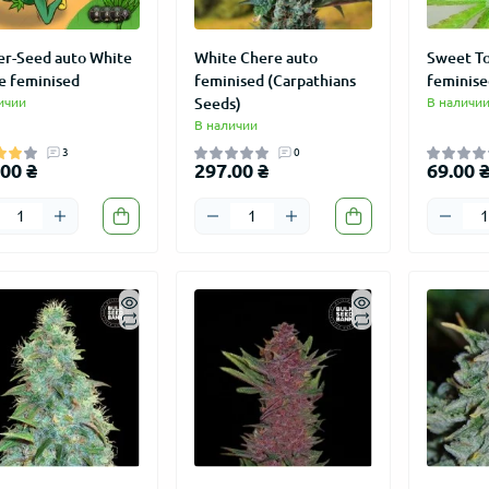
er-Seed auto White
White Chere auto
Sweet To
e feminised
feminised (Carpathians
feminise
ичии
Seeds)
В наличи
В наличии
3
0
00 ₴
297.00 ₴
69.00 