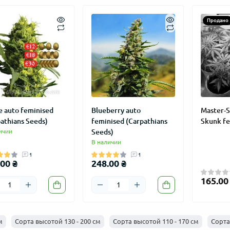
Продано
е auto feminised
Blueberry auto
Master-
athians Seeds)
feminised (Carpathians
Skunk fe
ичии
Seeds)
акция от сидбанка
Black Friday 2025 — лучшее время
ТОП-3 ав
В наличии
D
для покупок!
быстрым 
1
1
00 ₴
248.00 ₴
 год
20 декабря 2025
Новости, 2025 год
22 ноября 2025
Новости, 
165.00
м
Сорта высотой 130 - 200 см
Сорта высотой 110 - 170 см
Сорта