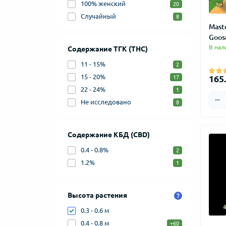
100% женский
20
Случайный
8
Mast
Goos
В нал
Содержание ТГК (THC)
11 - 15%
2
15 - 20%
165.
17
22 - 24%
1
Не исследовано
8
Содержание КБД (CBD)
0.4 - 0.8%
2
1.2%
1
Высота растения
0.3 - 0.6 м
0.4 - 0.8 м
+60