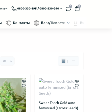
0
0
енту
0800-330-195 / 0800-330-240
ы
Контакты
Блог/Новости
Вход/Регистраци
Sweet Tooth Gold auto
feminised (Errors Seeds)