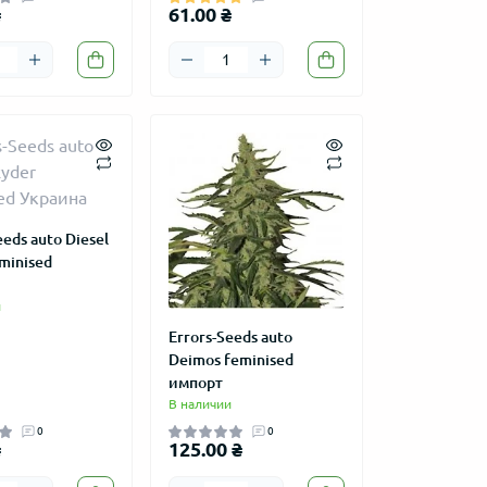
₴
61.00 ₴
eeds auto Diesel
minised
и
Errors-Seeds auto
Deimos feminised
импорт
В наличии
0
0
₴
125.00 ₴