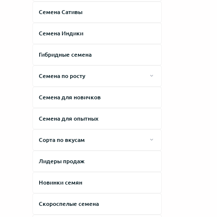
Afghani
Семена Сативы
АК-47
Семена Индики
Amnesia
Big Bang
Гибридные семена
Brazilian
Семена по росту
Cheese
Высокие сорта
Cемена для новичков
Critical
Средние сорта
Семена для опытных
Haze
Низкие сорта
Jack Herer
Сорта по вкусам
Kush
Горький
Лидеры продаж
Lowryder
Дизельный
Новинки семян
Northern Lights
Древесный
Skunk
Земляной
Скороспелые семена