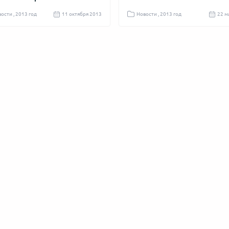
ости , 2013 год
11 октября 2013
Новости , 2013 год
22 м
ПОПУЛЯРНЫЙ
АКЦИЯ
УРОЖАЙНЫЙ
Master-Seed auto LSD 
162
205.00 ₴
-24%