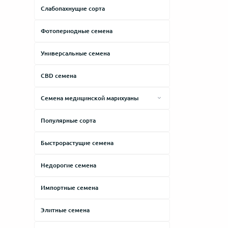
Thai
Карамельный
Слабопахнущие сорта
White Widow
Кислый
Фотопериодные семена
Молочный
Универсальные семена
Мускатный
Мятный
CBD семена
Ореховый
Семена медицинской марихуаны
Пряный
Лечение боли
Популярные сорта
Синтетический
Лечение депрессии
Сладкий
Быстрорастущие семена
Лечение бессонницы
Сливочный
Для реабилитации
Недорогие семена
Травяной
Лечение стресса
Импортные семена
Фруктовый
Лечение анорексии
Хвойный
Элитные семена
Лечение мигрени
Цитрусовый