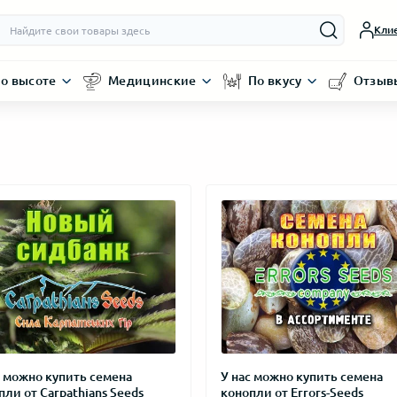
Кли
о высоте
Медицинские
По вкусу
Отзыв
с можно купить семена
У нас можно купить семена
пли от Carpathians Seeds
конопли от Errors-Seeds