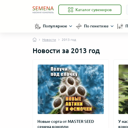
Каталог сувениров
Популярное
По генетике
П
Новости
2013 год
Новости за 2013 год
Новые сорта от MASTER SEED
У на
семена конопли
коно