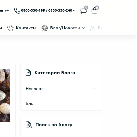
0
0
енту
0800-330-195 / 0800-330-240
ы
Контакты
Блог/Новости
Вход/Регистраци
Категории Блога
Новости
Блог
2025 год
2024 год
Поиск по блогу