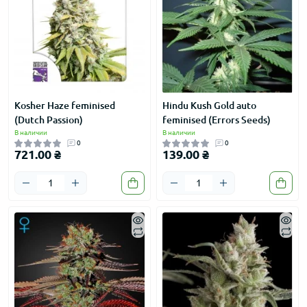
Kosher Haze feminised
Hindu Kush Gold auto
(Dutch Passion)
feminised (Errors Seeds)
В наличии
В наличии
0
0
721.00 ₴
139.00 ₴