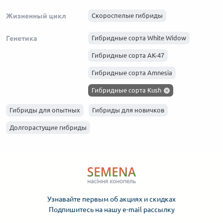
Жизненный цикл
Скороспелые гибриды
Генетика
Гибридные сорта White Widow
Гибридные сорта АК-47
Гибридные сорта Amnesia
Гибридные сорта Kush
Гибридные сорта Haze
Гибриды для опытных
Гибриды для новичков
Гибридные сорта Skunk
Долгорастущие гибриды
Гибридные сорта Afghani
Узнавайте первым об акциях и скидках
Подпишитесь на нашу e-mail рассылку