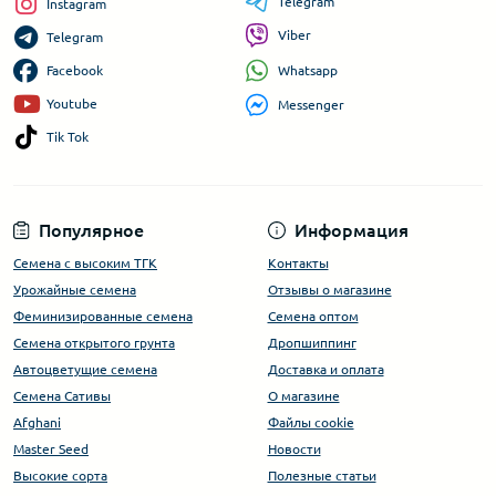
Telegram
Instagram
Viber
Telegram
Whatsapp
Facebook
Youtube
Messenger
Tik Tok
Популярное
Информация
Семена с высоким ТГК
Контакты
Урожайные семена
Отзывы о магазине
Феминизированные семена
Семена оптом
Семена открытого грунта
Дропшиппинг
Автоцветущие семена
Доставка и оплата
Семена Сативы
О магазине
Afghani
Файлы cookie
Master Seed
Новости
Высокие сорта
Полезные статьи