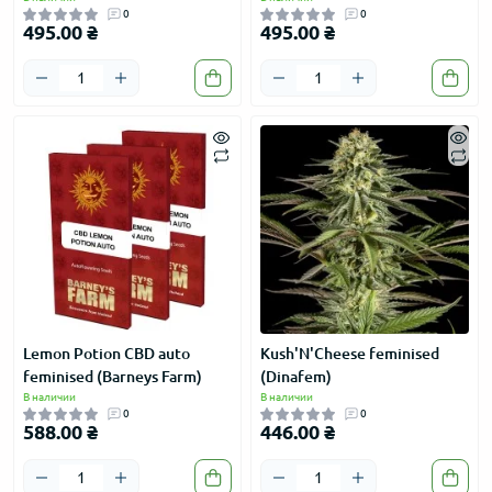
0
0
495.00 ₴
495.00 ₴
Lemon Potion CBD auto
Kush'N'Cheese feminised
feminised (Barneys Farm)
(Dinafem)
В наличии
В наличии
0
0
588.00 ₴
446.00 ₴