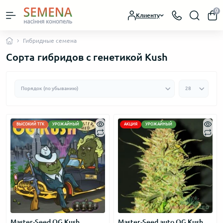
0
Клиенту
Гибридные семена
Сорта гибридов с генетикой Kush
ВЫСОКИЙ ТГК
УРОЖАЙНЫЙ
АКЦИЯ
УРОЖАЙНЫЙ
Master-Seed OG Kush
Master-Seed auto OG Kush