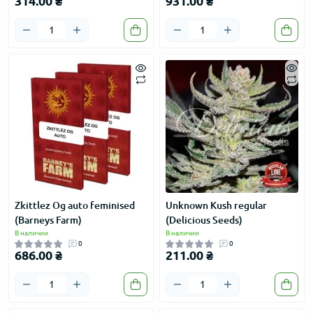
314.00 ₴
931.00 ₴
Zkittlez Og auto feminised
Unknown Kush regular
(Barneys Farm)
(Delicious Seeds)
В наличии
В наличии
0
0
686.00 ₴
211.00 ₴