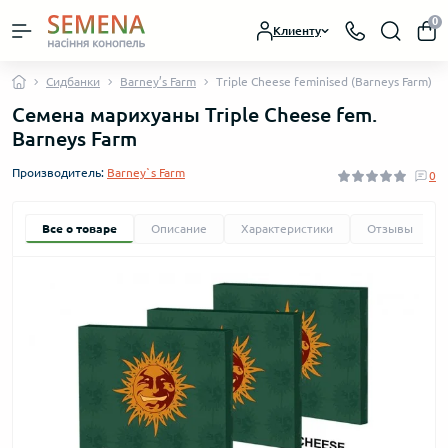
0
Клиенту
Сидбанки
Barney’s Farm
Triple Cheese feminised (Barneys Farm)
Семена марихуаны Triple Cheese fem.
Barneys Farm
Производитель:
Barney`s Farm
0
Все о товаре
Описание
Характеристики
Отзывы