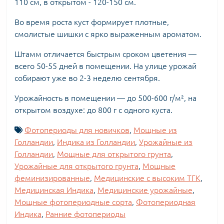
110 см, в открытом - 120-150 см.
Во время роста куст формирует плотные,
смолистые шишки с ярко выраженным ароматом.
Штамм отличается быстрым сроком цветения —
всего 50-55 дней в помещении. На улице урожай
собирают уже во 2-3 неделю сентября.
Урожайность в помещении — до 500-600 г/м², на
открытом воздухе: до 800 г с одного куста.
Фотопериоды для новичков
,
Мощные из
Голландии
,
Индика из Голландии
,
Урожайные из
Голландии
,
Мощные для открытого грунта
,
Урожайные для открытого грунта
,
Мощные
феминизированные
,
Медицинские с высоким ТГК
,
Медицинская Индика
,
Медицинские урожайные
,
Мощные фотопериодные сорта
,
Фотопериодная
Индика
,
Ранние фотопериоды