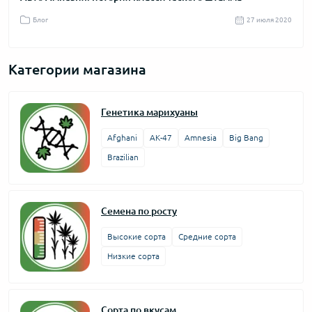
Блог
27 июля 2020
Категории магазина
Генетика марихуаны
Afghani
АК-47
Amnesia
Big Bang
Brazilian
Семена по росту
Высокие сорта
Средние сорта
Низкие сорта
Сорта по вкусам