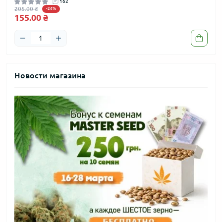
162
205.00 ₴
205.
-24%
155.00 ₴
155
Новости магазина