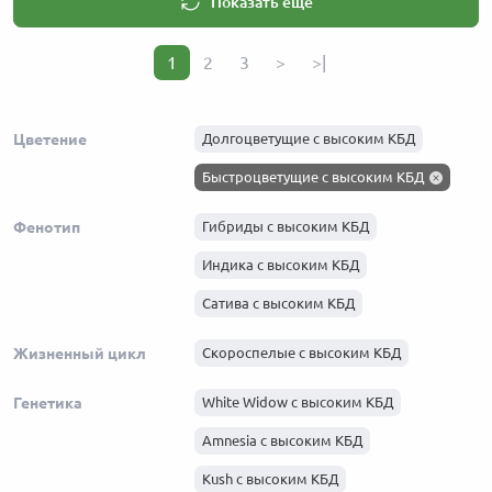
Показать еще
1
2
3
>
>|
Цветение
Долгоцветущие с высоким КБД
Быстроцветущие с высоким КБД
Фенотип
Гибриды с высоким КБД
Индика с высоким КБД
Сатива с высоким КБД
Жизненный цикл
Скороспелые с высоким КБД
Генетика
White Widow с высоким КБД
Amnesia с высоким КБД
Kush с высоким КБД