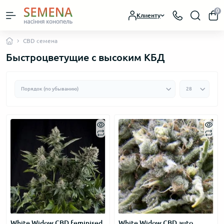
0
Клиенту
CBD семена
Быстроцветущие с высоким КБД
White Widow CBD feminised
White Widow CBD auto