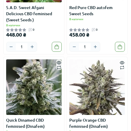
S.A.D. Sweet Afgani
Red Pure CBD autofem
Delicious CBD feminised
Sweet Seeds
(Sweet Seeds )
В наличии
В наличии
0
0
448.00 ₴
458.00 ₴
Quick Dinamed CBD
Purple Orange CBD
feminised (Dinafem)
feminised (Dinafem)