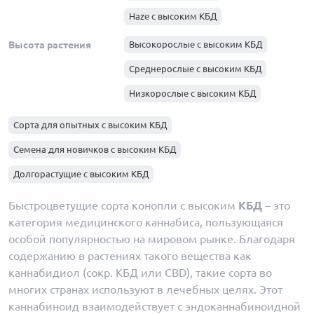
Haze с высоким КБД
Skunk с высоким КБД
Высота растения
Высокорослые с высоким КБД
Afghani с высоким КБД
Среднерослые с высоким КБД
Низкорослые с высоким КБД
Сорта для опытных с высоким КБД
Семена для новичков с высоким КБД
Долгорастущие с высоким КБД
Быстроцветущие сорта конопли с высоким
КБД
– это
категория медицинского каннабиса, пользующаяся
особой популярностью на мировом рынке. Благодаря
содержанию в растениях такого вещества как
каннабидиол (сокр. КБД или CBD), такие сорта во
многих странах используют в лечебных целях. Этот
каннабиноид взаимодействует с эндоканнабиноидной