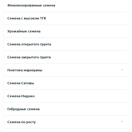
Феминизированные семена
Семена с высоким ТГК
Урожайные семена
Семена открытого грунта
Семена закрытого грунта
Генетика марихуаны
Afghani
Семена Сативы
АК-47
Семена Индики
Amnesia
Big Bang
Гибридные семена
Brazilian
Семена по росту
Cheese
Высокие сорта