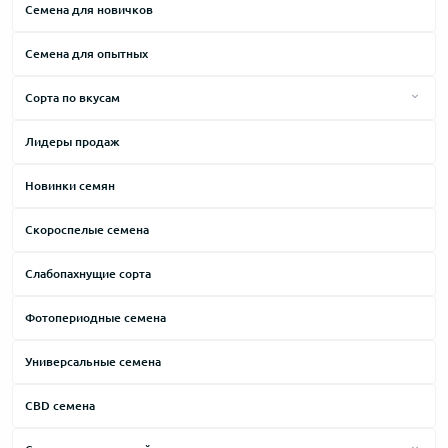
Cемена для новичков
Critical
Средние сорта
Семена для опытных
Haze
Низкие сорта
Jack Herer
Сорта по вкусам
Kush
Горький
Лидеры продаж
Lowryder
Дизельный
Новинки семян
Northern Lights
Древесный
Skunk
Земляной
Скороспелые семена
Thai
Карамельный
Слабопахнущие сорта
White Widow
Кислый
Фотопериодные семена
Молочный
Универсальные семена
Мускатный
Мятный
CBD семена
Ореховый