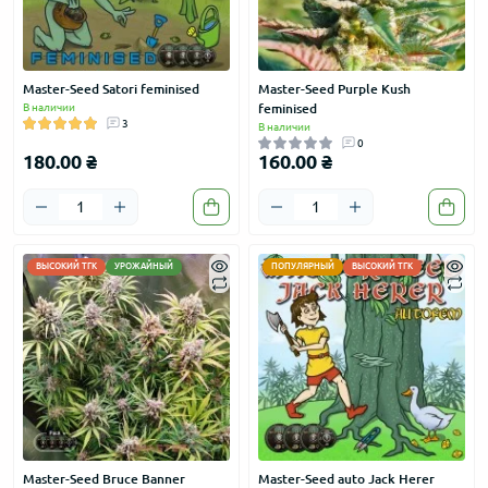
Paradise Seeds
Nirvana Seeds
Medical Seeds
Master-Seed Satori feminised
Master-Seed Purple Kush
В наличии
feminised
ACE Seeds
3
В наличии
0
Errors-Seeds
180.00 ₴
160.00 ₴
G13 Labs
Royal Queen Seeds
World of Seeds
ВЫСОКИЙ ТГК
УРОЖАЙНЫЙ
ПОПУЛЯРНЫЙ
ВЫСОКИЙ ТГК
Genehtik
Neuroseeds
Carpathians Seeds
Master-Seed Bruce Banner
Master-Seed auto Jack Herer