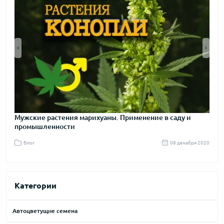
Мужские растения марихуаны. Применение в саду и
Пра
промышленности
я 2020
Блог
08 декабря 2020
Бл
Категории
Автоцветущие семена