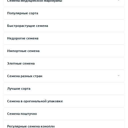
Семена медицинской марихуаны
Пряный
Лечение боли
Популярные сорта
Синтетический
Лечение депрессии
Сладкий
Быстрорастущие семена
Лечение бессонницы
Сливочный
Для реабилитации
Недорогие семена
Травяной
Лечение стресса
Импортные семена
Фруктовый
Лечение анорексии
Хвойный
Элитные семена
Лечение мигрени
Цитрусовый
Семена разных стран
Лечение артрита
Ягодный
Семена Испании
Лечение рассеянного склероза
Лучшие сорта
Семена Голландии
Лечение рака
Семена в оригинальной упаковке
Семена Канады
Лечение Альцгеймера
Семена США
Семена поштучно
Лечение глаукомы
Семена Англии
Лечение эпилепсии
Регулярные семена конопли