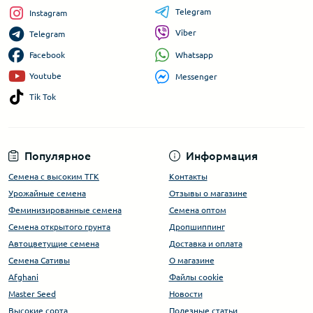
Telegram
Instagram
Viber
Telegram
Whatsapp
Facebook
Youtube
Messenger
Tik Tok
Популярное
Информация
Семена с высоким ТГК
Контакты
Урожайные семена
Отзывы о магазине
Феминизированные семена
Семена оптом
Семена открытого грунта
Дропшиппинг
Автоцветущие семена
Доставка и оплата
Семена Сативы
О магазине
Afghani
Файлы cookie
Master Seed
Новости
Высокие сорта
Полезные статьи