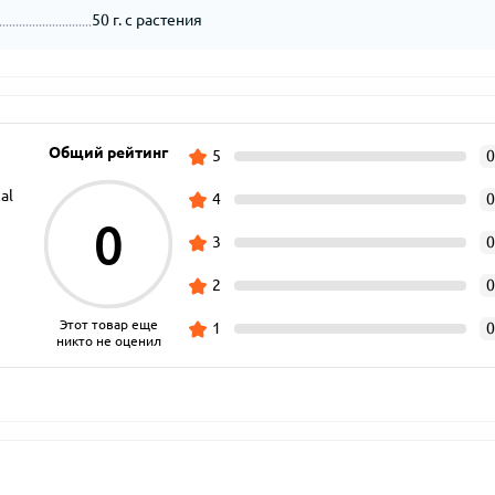
50 г. с растения
Общий рейтинг
5
0
al
4
0
0
3
0
2
0
Этот товар еще
1
0
никто не оценил