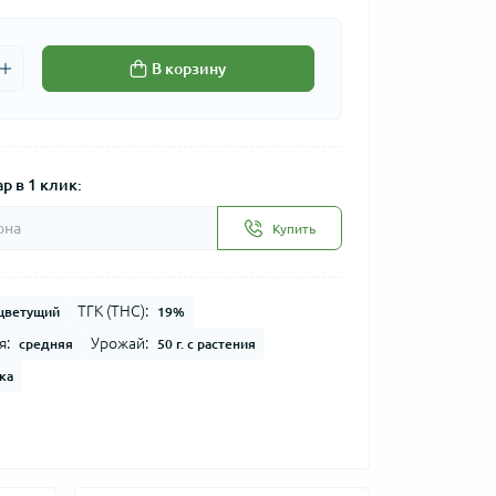
В корзину
р в 1 клик:
Купить
ТГК (THC):
цветущий
19%
я:
Урожай:
средняя
50 г. с растения
ка