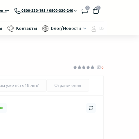
0
0
енту
0800-330-195 / 0800-330-240
ы
Контакты
Блог/Новости
Вход/Регистраци
0
ам уже есть 18 лет?
Ограничения
ии