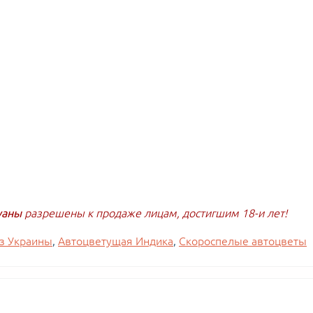
уаны
разрешены к продаже лицам, достигшим 18-и лет!
з Украины
,
Автоцветущая Индика
,
Скороспелые автоцветы