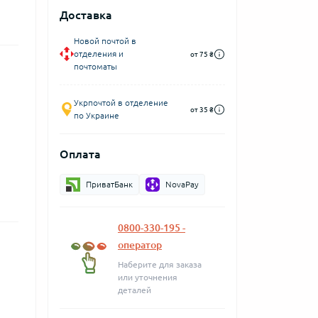
Доставка
Новой почтой в
отделения и
от 75 ₴
почтоматы
Укрпочтой в отделение
от 35 ₴
по Украине
Оплата
ПриватБанк
NovaPay
0800-330-195 -
оператор
Наберите для заказа
или уточнения
деталей