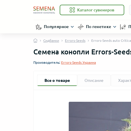
Каталог сувениров
Популярное
По генетике
П
Сидбанки
Errors-Seeds
Errors-Seeds auto Critic
Семена конопли Errors-Seeds
Производитель:
Errors-Seeds Украина
Все о товаре
Описание
Харак