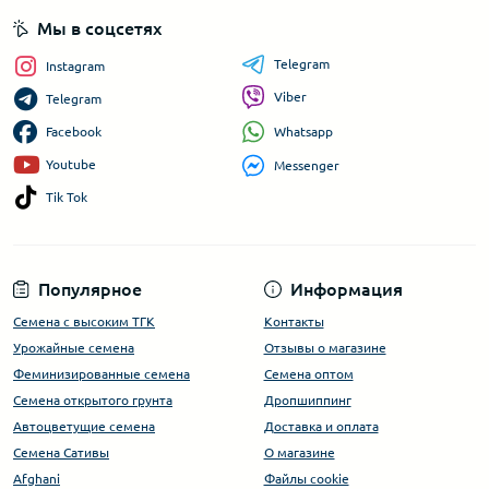
Мы в соцсетях
Telegram
Instagram
Viber
Telegram
Whatsapp
Facebook
Youtube
Messenger
Tik Tok
Популярное
Информация
Семена с высоким ТГК
Контакты
Урожайные семена
Отзывы о магазине
Феминизированные семена
Семена оптом
Семена открытого грунта
Дропшиппинг
Автоцветущие семена
Доставка и оплата
Семена Сативы
О магазине
Afghani
Файлы cookie