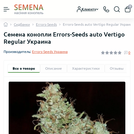
0
Клиенту
Сидбанки
Errors-Seeds
Errors-Seeds auto Vertigo Regular Украина
Семена конопли Errors-Seeds auto Vertigo
Regular Украина
Производитель:
Errors-Seeds Украина
0
Все о товаре
Описание
Характеристики
Отзывы