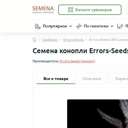
Каталог сувениров
Популярное
По генетике
П
Сидбанки
Errors-Seeds
Errors-Seeds CBD Lemon
Семена конопли Errors-Seed
Производитель:
Errors-Seeds (импорт)
Все о товаре
Описание
Харак