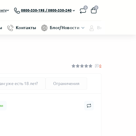
0
0
енту
0800-330-195 / 0800-330-240
ы
Контакты
Блог/Новости
Вход/Регистраци
0
ам уже есть 18 лет?
Ограничения
ии