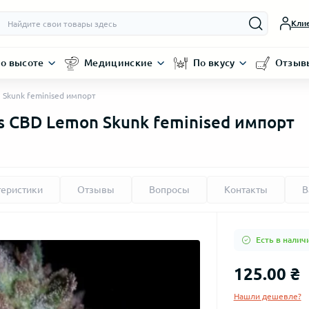
Кли
о высоте
Медицинские
По вкусу
Отзыв
 Skunk feminised импорт
s CBD Lemon Skunk feminised импорт
теристики
Отзывы
Вопросы
Контакты
В
Есть в налич
125.00 ₴
Нашли дешевле?