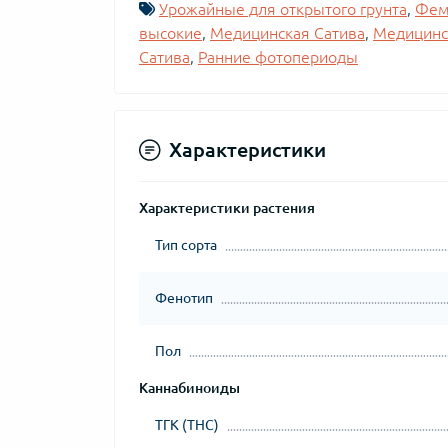
Урожайные для открытого грунта
,
Фем
высокие
,
Медицинская Сатива
,
Медицинс
Сатива
,
Ранние фотопериоды
Характеристики
Характеристики растения
Тип сорта
Фенотип
Пол
Каннабиноиды
ТГК (THC)