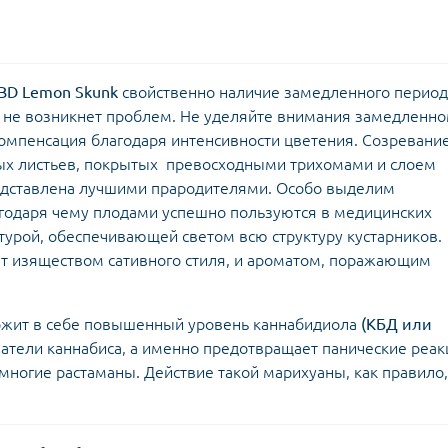
BD Lemon Skunk
свойственно наличие замедленного период
да не возникнет проблем. Не уделяйте внимания замедленн
компенсация благодаря интенсивности цветения. Созревани
х листьев, покрытых превосходными трихомами и слоем
редставлена лучшими прародителями. Особо выделим
годаря чему плодами успешно пользуются в медицинских
ктурой, обеспечивающей светом всю структуру кустарников.
т изяществом сативного стиля, и ароматом, поражающим
ржит в себе повышенный уровень каннабидиола
(КБД или
затели каннабиса, а именно предотвращает панические реак
многие растаманы. Действие такой марихуаны, как правило,