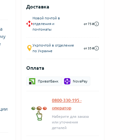
Доставка
Новой почтой в
отделения и
от 75 ₴
а
почтоматы
ому
е
Укрпочтой в отделение
от 35 ₴
по Украине
Оплата
ПриватБанк
NovaPay
0800-330-195 -
оператор
ции
Наберите для заказа
или уточнения
деталей