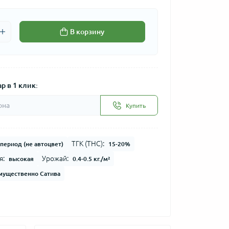
В корзину
р в 1 клик:
Купить
ТГК (THC):
период (не автоцвет)
15-20%
я:
Урожай:
высокая
0.4-0.5 кг./м²
мущественно Сатива