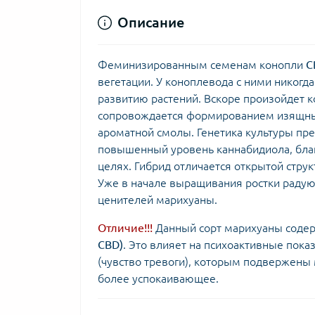
Описание
Феминизированным семенам конопли
C
вегетации. У коноплевода с ними никог
развитию растений. Вскоре произойдет 
сопровождается формированием изящны
ароматной смолы. Генетика культуры п
повышенный уровень каннабидиола, бла
целях. Гибрид отличается открытой стру
Уже в начале выращивания ростки радую
ценителей марихуаны.
Отличие!!!
Данный сорт марихуаны соде
CBD)
. Это влияет на психоактивные пока
(чувство тревоги), которым подвержены 
более успокаивающее.