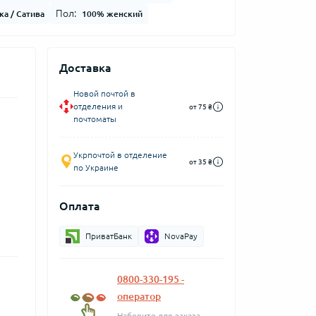
Пол:
а / Сатива
100% женский
Доставка
Новой почтой в
отделения и
от 75 ₴
почтоматы
Укрпочтой в отделение
от 35 ₴
по Украине
Оплата
ПриватБанк
NovaPay
0800-330-195 -
оператор
Наберите для заказа