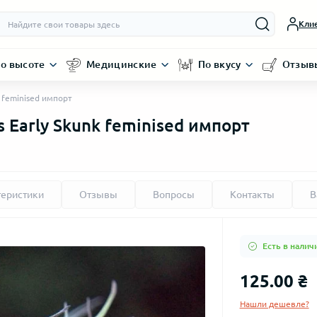
Кли
о высоте
Медицинские
По вкусу
Отзыв
k feminised импорт
 Early Skunk feminised импорт
теристики
Отзывы
Вопросы
Контакты
В
Есть в налич
125.00 ₴
Нашли дешевле?