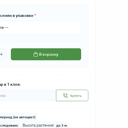
семян в упаковке
*
В корзину
р в 1 клик:
Купить
период (не автоцвет)
Высота растения:
сследовано
до 3 м.