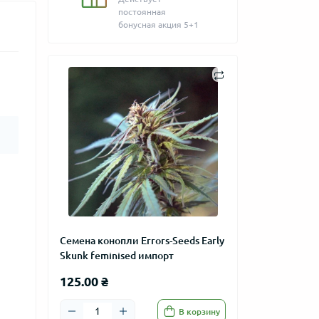
постоянная
бонусная акция 5+1
Семена конопли Errors-Seeds Early
Skunk feminised импорт
125.00 ₴
В корзину