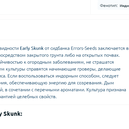
Фенотип:
Индик
видности
Early Skunk
от сидбанка Errors-Seeds заключается в
средством закрытого грунта либо на открытых почвах.
ойчивостью к огородным заболеваниям, не страшатся
ем культуры справятся начинающие гроверы, делающие
са. Если воспользоваться индорным способом, следует
ения, обеспечивающую энергию для созревания. Дым
, в сочетании с перечными ароматами. Культура признана
антией целебных свойств.
y Skunk: