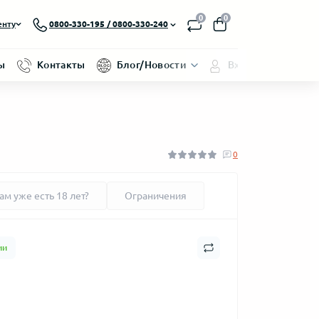
0
0
енту
0800-330-195 / 0800-330-240
ы
Контакты
Блог/Новости
Вход/Регистраци
0
ам уже есть 18 лет?
Ограничения
ии