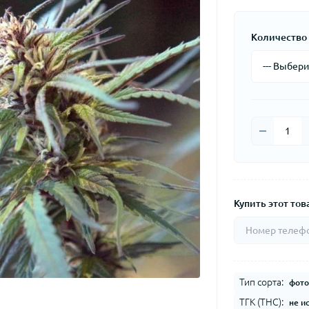
Количество 
Купить этот това
Тип сорта:
фото
ТГК (THC):
не и