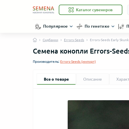
Каталог сувениров
Популярное
По генетике
П
Сидбанки
Errors-Seeds
Errors-Seeds Early Skun
Семена конопли Errors-Seeds
Производитель:
Errors-Seeds (импорт)
Все о товаре
Описание
Харак