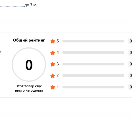
до 3 м.
Общий рейтинг
5
0
k
4
0
0
3
0
2
0
Этот товар еще
1
0
никто не оценил