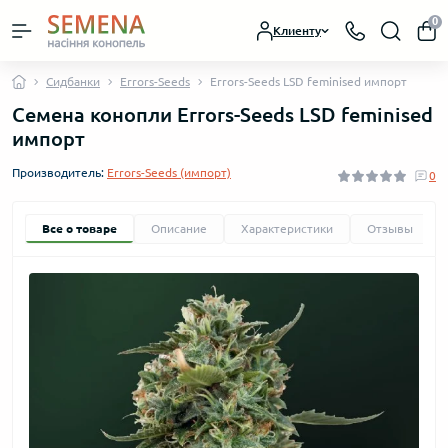
0
Клиенту
Сидбанки
Errors-Seeds
Errors-Seeds LSD feminised импорт
Семена конопли Errors-Seeds LSD feminised
импорт
Производитель:
Errors-Seeds (импорт)
0
Все о товаре
Описание
Характеристики
Отзывы