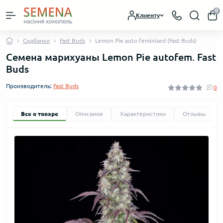
0
Клиенту
Сидбанки
Fast Buds
Lemon Pie auto feminised (Fast Buds)
Семена марихуаны Lemon Pie autofem. Fast
Buds
Производитель:
Fast Buds
0
Все о товаре
Описание
Характеристики
Отзывы