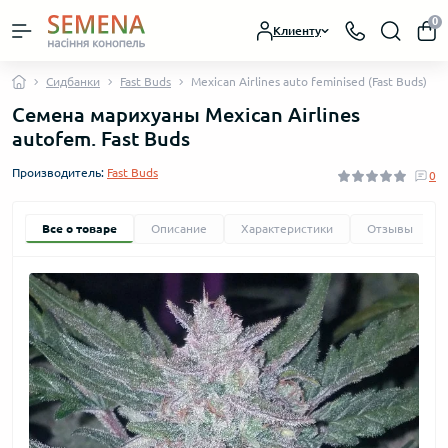
0
Клиенту
Сидбанки
Fast Buds
Mexican Airlines auto feminised (Fast Buds)
Семена марихуаны Mexican Airlines
autofem. Fast Buds
Производитель:
Fast Buds
0
Все о товаре
Описание
Характеристики
Отзывы