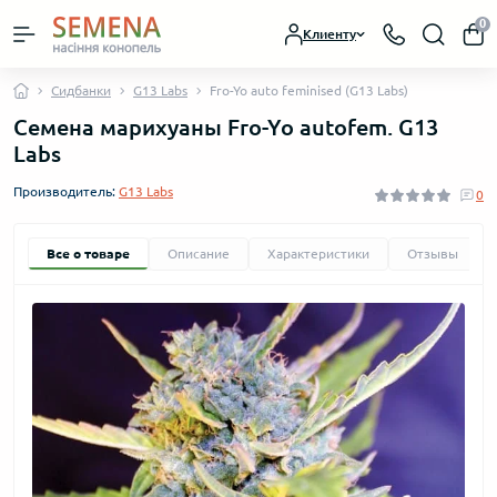
0
Клиенту
Сидбанки
G13 Labs
Fro-Yo auto feminised (G13 Labs)
Семена марихуаны Fro-Yo autofem. G13
Labs
Производитель:
G13 Labs
0
Все о товаре
Описание
Характеристики
Отзывы