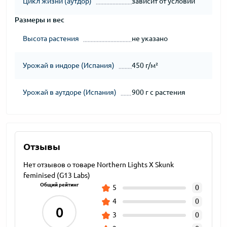
Цикл жизни (аутдор)
зависит от условий
Размеры и вес
Высота растения
не указано
Урожай в индоре (Испания)
450 г/м²
Урожай в аутдоре (Испания)
900 г с растения
Отзывы
Нет отзывов о товаре Northern Lights X Skunk
feminised (G13 Labs)
Общий рейтинг
5
0
4
0
0
3
0