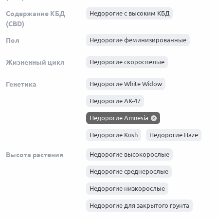
Содержание КБД
Недорогие с высоким КБД
(CBD)
Пол
Недорогие феминизированные
Жизненный цикл
Недорогие скороспелые
Генетика
Недорогие White Widow
Недорогие АК-47
Недорогие Amnesia
Недорогие Kush
Недорогие Haze
Недорогие Skunk
Высота растения
Недорогие высокорослые
Недорогие Afghani
Недорогие среднерослые
Недорогие низкорослые
Недорогие для закрытого грунта