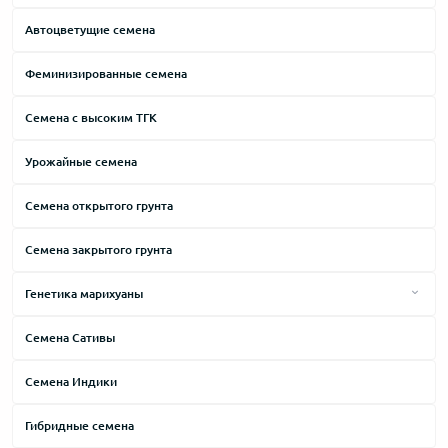
Автоцветущие семена
Феминизированные семена
Семена с высоким ТГК
Урожайные семена
Семена открытого грунта
Семена закрытого грунта
Генетика марихуаны
Afghani
Семена Сативы
АК-47
Семена Индики
Amnesia
Big Bang
Гибридные семена