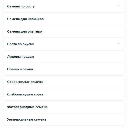
Brazilian
Семена по росту
Cheese
Высокие сорта
Cемена для новичков
Critical
Средние сорта
Семена для опытных
Haze
Низкие сорта
Jack Herer
Сорта по вкусам
Kush
Горький
Лидеры продаж
Lowryder
Дизельный
Новинки семян
Northern Lights
Древесный
Skunk
Земляной
Скороспелые семена
Thai
Карамельный
Слабопахнущие сорта
White Widow
Кислый
Фотопериодные семена
Молочный
Универсальные семена
Мускатный