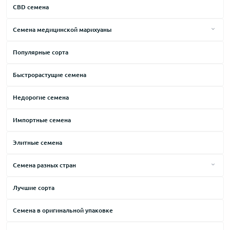
Мятный
CBD семена
Ореховый
Семена медицинской марихуаны
Пряный
Лечение боли
Популярные сорта
Синтетический
Лечение депрессии
Сладкий
Быстрорастущие семена
Лечение бессонницы
Сливочный
Для реабилитации
Недорогие семена
Травяной
Лечение стресса
Импортные семена
Фруктовый
Лечение анорексии
Хвойный
Элитные семена
Лечение мигрени
Цитрусовый
Семена разных стран
Лечение артрита
Ягодный
Семена Испании
Лечение рассеянного склероза
Лучшие сорта
Семена Голландии
Лечение рака
Семена в оригинальной упаковке
Семена Канады
Лечение Альцгеймера