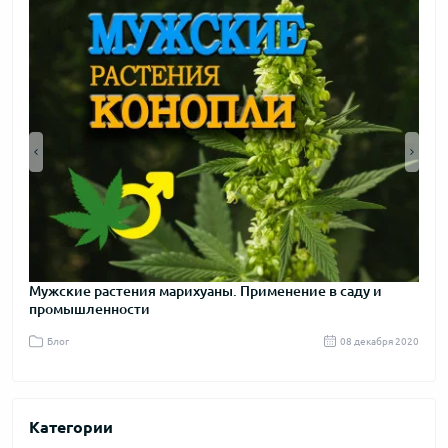
2012 год
Мужские растения марихуаны. Применение в саду и
Пра
промышленности
я 2020
Блог
08 декабря 2020
Бл
Категории