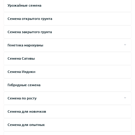
Урожайные семена
Семена открытого грунта
Семена закрытого грунта
Генетика марихуаны
Afghani
Семена Сативы
АК-47
Семена Индики
Amnesia
Big Bang
Гибридные семена
Brazilian
Семена по росту
Cheese
Высокие сорта
Cемена для новичков
Critical
Средние сорта
Семена для опытных
Haze
Низкие сорта
Jack Herer