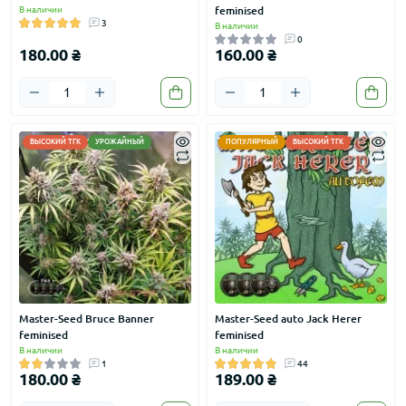
В наличии
feminised
ACE Seeds
3
В наличии
0
Errors-Seeds
180.00 ₴
160.00 ₴
G13 Labs
Royal Queen Seeds
World of Seeds
ВЫСОКИЙ ТГК
УРОЖАЙНЫЙ
ПОПУЛЯРНЫЙ
ВЫСОКИЙ ТГК
Genehtik
Neuroseeds
Carpathians Seeds
Master-Seed Bruce Banner
Master-Seed auto Jack Herer
feminised
feminised
В наличии
В наличии
1
44
180.00 ₴
189.00 ₴