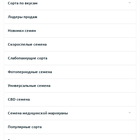
Сорта по вкусам
Kush
Горький
Лидеры продаж
Lowryder
Дизельный
Новинки семян
Northern Lights
Древесный
Skunk
Земляной
Скороспелые семена
Thai
Карамельный
Слабопахнущие сорта
White Widow
Кислый
Фотопериодные семена
Молочный
Универсальные семена
Мускатный
Мятный
CBD семена
Ореховый
Семена медицинской марихуаны
Пряный
Лечение боли
Популярные сорта
Синтетический
Лечение депрессии
Сладкий