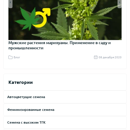
Мужские растения марихуаны. Применение в саду и
Пра
промышленности
я 2020
Блог
08 декабря 2020
Бл
Категории
Автоцветущие семена
Феминизированные семена
Семена с высоким ТГК