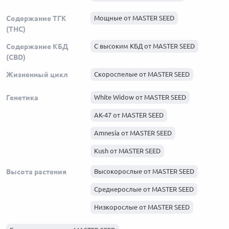
Содержание ТГК
Мощные от MASTER SEED
(THC)
Содержание КБД
С высоким КБД от MASTER SEED
(CBD)
Жизненный цикл
Скороспелые от MASTER SEED
Генетика
White Widow от MASTER SEED
AK-47 от MASTER SEED
Amnesia от MASTER SEED
Kush от MASTER SEED
Haze от MASTER SEED
Высота растения
Высокорослые от MASTER SEED
Skunk от MASTER SEED
Среднерослые от MASTER SEED
Афганка от MASTER SEED
Низкорослые от MASTER SEED