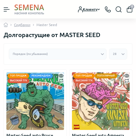
0
Клиенту
Сидбанки
Master Seed
Долгорастущие от MASTER SEED
ТОП ПРОДАЖ
РЕКОМЕНДУЕМ
ТОП ПРОДАЖ
ПОПУЛЯРНЫЙ
ВЫСОКИЙ ТГК
ВЫСОКИЙ ТГК
Master-Seed auto Bruce
Master-Seed auto Amnesia