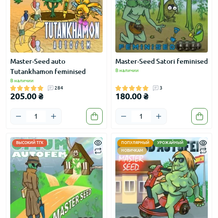
Master-Seed auto
Master-Seed Satori feminised
Tutankhamon feminised
В наличии
В наличии
284
3
205.00 ₴
180.00 ₴
ВЫСОКИЙ ТГК
ПОПУЛЯРНЫЙ
УРОЖАЙНЫЙ
НОВИЧКАМ