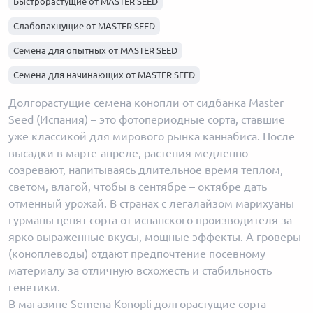
Быстрорастущие от MASTER SEED
Слабопахнущие от MASTER SEED
Семена для опытных от MASTER SEED
Семена для начинающих от MASTER SEED
Долгорастущие от MASTER SEED
Долгорастущие семена конопли от сидбанка Master
Seed (Испания) – это фотопериодные сорта, ставшие
уже классикой для мирового рынка каннабиса. После
высадки в марте-апреле, растения медленно
созревают, напитываясь длительное время теплом,
светом, влагой, чтобы в сентябре – октябре дать
отменный урожай. В странах с легалайзом марихуаны
гурманы ценят сорта от испанского производителя за
ярко выраженные вкусы, мощные эффекты. А гроверы
(коноплеводы) отдают предпочтение посевному
материалу за отличную всхожесть и стабильность
генетики.
В магазине Semena Konopli долгорастущие сорта