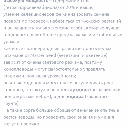
высокую мощность
– содержание
ТГК
(тетрагидроканнабинола) от 20% и выше;
умение селекционеров феминизировать семена
позволило гроверам избавиться от мужских растений
и выращивать только женские особи, которые лучше
плодоносят, дают более предсказуемый и стабильный
урожай;
как и все фотопериодные, развитие долгоспелых
штаммов от Master Seed (вегетация и цветение)
зависит от смены светового режима, поэтому
коноплеводы могут самостоятельно управлять
стадиями, повышая урожайность;
опытные садоводы могут также регулировать рост
стрейнов, что актуально и для
аутдора
(выращивания
под открытым небом), и для
индора
(закрытого
грунта).
На такие сорта больше обращают внимание опытные
растениеводы, но проверить свои знания и умения
могут и новички.