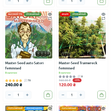
ВЫСОКИЙ ТГК
УРОЖАЙНЫЙ
АКЦИЯ
УРОЖАЙНЫЙ
Master-Seed auto Satori
Master-Seed Trainwreck
feminised
feminised
В наличии
В наличии
0
160.00 ₴
70
-25%
240.00 ₴
120.00 ₴
ПОПУЛЯРНЫЙ
РЕКОМЕНДУЕМ
ПОПУЛЯРНЫЙ