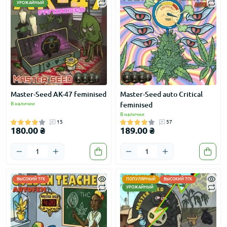
УРОЖАЙНЫЙ
Master-Seed АК-47 feminised
Master-Seed auto Critical
В наличии
feminised
В наличии
15
57
180.00 ₴
189.00 ₴
ВЫСОКИЙ ТГК
ПОПУЛЯРНЫЙ
ВЫСОКИЙ ТГК
УРОЖАЙНЫЙ