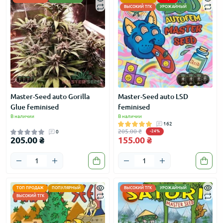
ВЫСОКИЙ ТГК
УРОЖАЙНЫЙ
Master-Seed auto Gorilla
Master-Seed auto LSD
Glue feminised
feminised
В наличии
В наличии
162
205.00 ₴
0
-24%
205.00 ₴
155.00 ₴
ТОП ПРОДАЖ
ПОПУЛЯРНЫЙ
ВЫСОКИЙ ТГК
УРОЖАЙНЫЙ
ВЫСОКИЙ ТГК