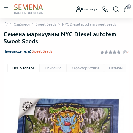
0
Клиенту
Сидбанки
Sweet Seeds
NYC Diesel autofem Sweet Seeds
Семена марихуаны NYC Diesel autofem.
Sweet Seeds
Производитель:
Sweet Seeds
0
Все о товаре
Описание
Характеристики
Отзывы