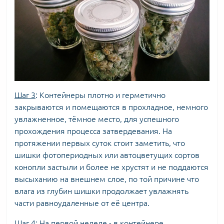
Шаг 3
: Контейнеры плотно и герметично
закрываются и помещаются в прохладное, немного
увлажненное, тёмное место, для успешного
прохождения процесса затвердевания. На
протяжении первых суток стоит заметить, что
шишки
фотопериодных
или
автоцветущих сортов
конопли
застыли и более не хрустят и не поддаются
высыханию на внешнем слое, по той причине что
влага из глубин шишки продолжает увлажнять
части равноудаленные от её центра.
Шаг 4
: На первой неделе - в контейнере