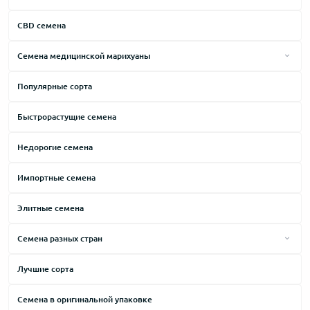
Мятный
CBD семена
Ореховый
Семена медицинской марихуаны
Пряный
Лечение боли
Популярные сорта
Синтетический
Лечение депрессии
Сладкий
Быстрорастущие семена
Лечение бессонницы
Сливочный
Для реабилитации
Недорогие семена
Травяной
Лечение стресса
Импортные семена
Фруктовый
Лечение анорексии
Хвойный
Элитные семена
Лечение мигрени
Цитрусовый
Семена разных стран
Лечение артрита
Ягодный
Семена Испании
Лечение рассеянного склероза
Лучшие сорта
Семена Голландии
Лечение рака
Семена в оригинальной упаковке
Семена Канады
Лечение Альцгеймера