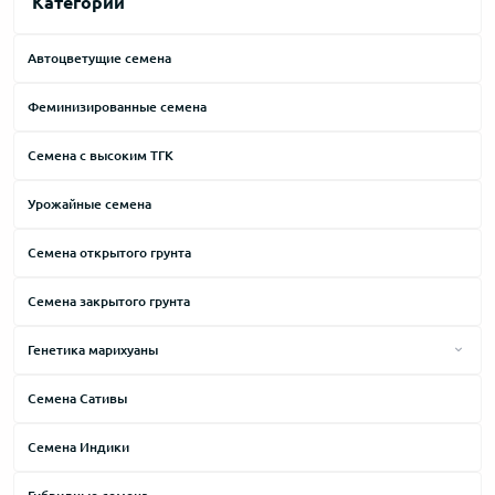
Категории
Автоцветущие семена
Феминизированные семена
Семена с высоким ТГК
Урожайные семена
Семена открытого грунта
Семена закрытого грунта
Генетика марихуаны
Afghani
Семена Сативы
АК-47
Семена Индики
Amnesia
Big Bang