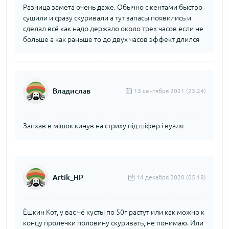
Разница замета очень даже. Обычно с кентами быстро
сушили и сразу скуривали а тут запасы появились и
сделал всё как надо держало около трех часов если не
больше а как раньше то до двух часов эффект длился
Владислав
13 сентября 2021 (23:24)
Запхав в мішок кинув на стриху під шіфер і вуаля
Artik_HP
14 декабря 2020 (05:18)
Ёшкин Кот, у вас чё кусты по 50г растут или как можно к
концу пролечки половину скуривать, не понимаю. Или