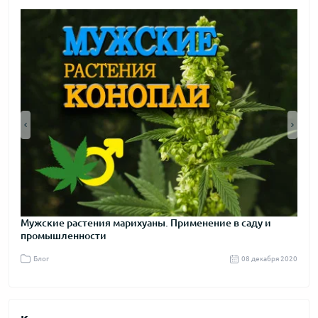
2012 год
Мужские растения марихуаны. Применение в саду и
Пра
промышленности
я 2020
Блог
08 декабря 2020
Бл