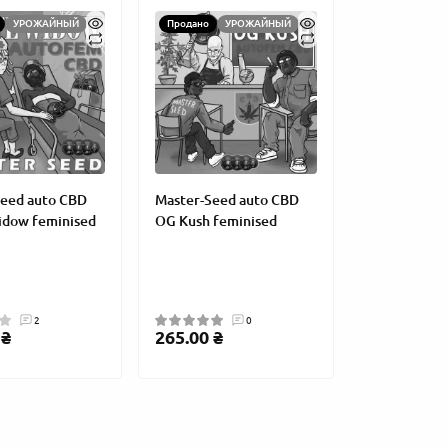
УРОЖАЙНЫЙ
Продано
УРОЖАЙНЫЙ
УРОЖАЙНЫЙ
АКЦИЯ
ПОПУЛ
Seed auto CBD
Master-Seed auto CBD
УРОЖ
idow feminised
OG Kush feminised
2
0
 ₴
265.00 ₴
ed auto OG Kush
Колпак "LOVE GROW" сувенир
Master
композит 21 мм