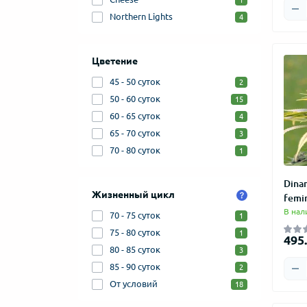
1
Northern Lights
4
Цветение
45 - 50 суток
2
50 - 60 суток
15
60 - 65 суток
4
65 - 70 суток
3
70 - 80 суток
1
Dina
Жизненный цикл
femi
В нал
70 - 75 суток
1
75 - 80 суток
1
495.
80 - 85 суток
3
85 - 90 суток
2
От условий
18