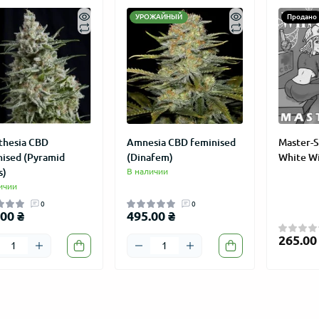
УРОЖАЙНЫЙ
Продано
ВИЧКАМ
АКЦИЯ
АКЦИЯ
thesia CBD
Amnesia CBD feminised
Master-
nised (Pyramid
(Dinafem)
White W
s)
В наличии
ичии
0
0
00 ₴
495.00 ₴
265.00
 auto Lemon Haze
Колпак "LOVE GROW" сувенир
Master-Se
сталь 27 мм
feminised