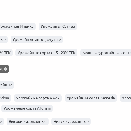
 год
20 декабря 2025
Новости, 2025 год
22 ноября 2025
Новости, 
Урожайная Индика
Урожайная Сатива
ные
Урожайные автоцветущие
2% ТГК
Урожайные сорта с 15 - 20% ТГК
Мощные урожайные сорт
БД
жайные
Widow
Урожайные сорта АК-47
Урожайные сорта Amnesia
Урож
Урожайные сорта Afghani
е
Высокие урожайные
Низкие урожайные