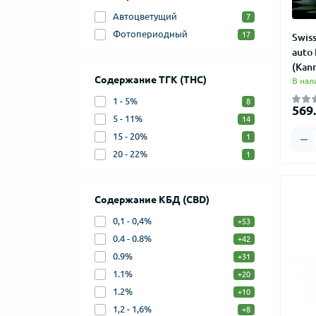
Автоцветущий
7
Фотопериодный
17
Swis
auto
(Kann
Содержание ТГК (THC)
В нал
1 - 5%
8
569.
5 - 11%
14
15 - 20%
1
20 - 22%
1
Содержание КБД (CBD)
0,1 - 0,4%
+53
0.4 - 0.8%
+42
0.9%
+31
1.1%
+20
1.2%
+10
1,2 - 1,6%
+8