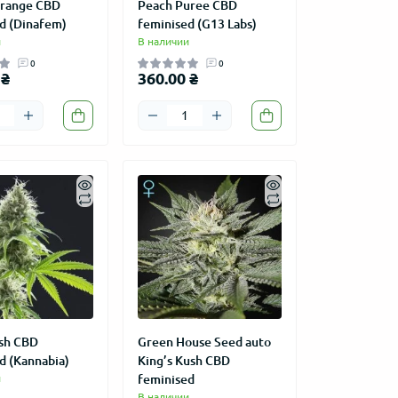
Orange CBD
Peach Puree CBD
d (Dinafem)
feminised (G13 Labs)
и
В наличии
0
0
 ₴
360.00 ₴
sh CBD
Green House Seed auto
d (Kannabia)
King’s Kush CBD
и
feminised
В наличии