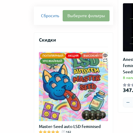
Сбросить
Выберите фильтры
Скидки
ПОПУЛЯРНЫЙ
АКЦИЯ
ВЫСОКИЙ ТГК
АКЦИЯ
НО
Anes
УРОЖАЙНЫЙ
femi
Seed
В нал
347.
GROW" сувенир
Master-Seed auto LSD feminised
Master-Seed
м
162
feminised