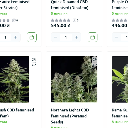
z auto feminised
Quick Dinamed CBD
Purple 
r Strains)
feminised (Dinafem)
feminise
ичии
В наличии
В наличи
0
0
00 ₴
545.00 ₴
446.00
ush CBD feminised
Northern Lights CBD
Kama Ku
afem)
feminised (Pyramid
feminise
ичии
Seeds)
В наличи
В наличии