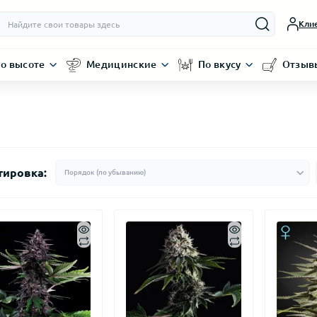
Кли
о высоте
Медицинские
По вкусу
Отзыв
тировка: