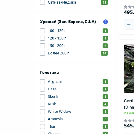
Сатива/Индика
11
495.
Урожай (Зап. Европа, США)
100 - 120 г
1
120 - 150 г
1
150 - 200 г
6
Более 200 г
14
Генетика
Afghani
1
Haze
1
Skunk
1
Goril
Kush
4
(Din
White Widow
1
В нал
Amnesia
2
545.
Thai
1
Cheese