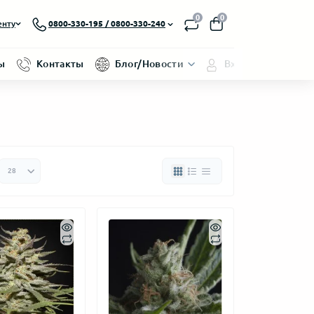
0
0
енту
0800-330-195 / 0800-330-240
ы
Контакты
Блог/Новости
Вход/Регистраци