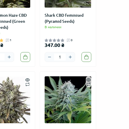
emon Haze CBD
Shark CBD feminised
inised (Green
(Pyramid Seeds)
eds)
В наличии
и
1
0
 ₴
347.00 ₴