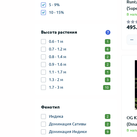
Runt
5 - 9%
(Supe
10 - 15%
В нал
495.
Высота растения
0.6 - 1 м
1
0.7 - 1.2 м
6
0.8 - 1.4 м
2
0.9 - 1.6 м
2
1.1 - 1.7 м
1
1.3 - 2 м
3
1.7 - 3 м
10
Фенотип
Индика
2
OG K
(Din
Доминация Сативы
2
В нал
Доминация Индики
9