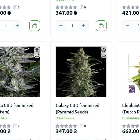
0
0
00 ₴
347.00 ₴
421.00
la CBD feminised
Galaxy CBD feminised
Elephant
afem)
(Pyramid Seeds)
(Dutch P
ичии
В наличии
В наличи
0
0
00 ₴
347.00 ₴
662.00