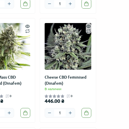
 Mass CBD
Cheese CBD feminised
d (Dinafem)
(Dinafem)
и
В наличии
0
0
 ₴
446.00 ₴