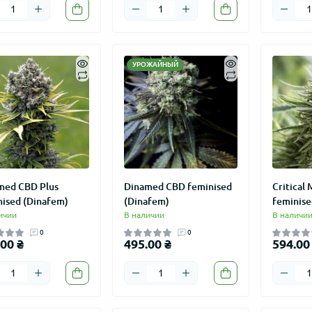
УРОЖАЙНЫЙ
med CBD Plus
Dinamed CBD feminised
Critical
nised (Dinafem)
(Dinafem)
feminise
ичии
В наличии
В наличи
0
0
00 ₴
495.00 ₴
594.00