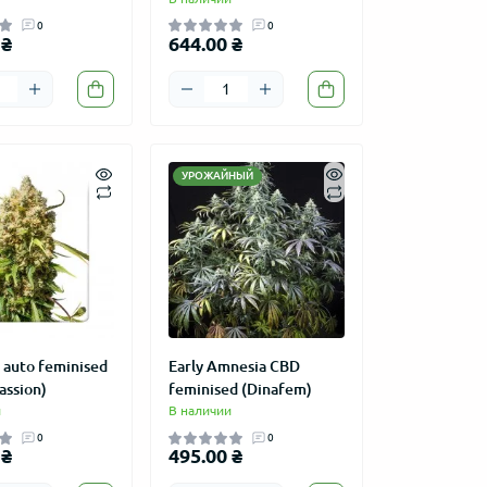
0
0
 ₴
644.00 ₴
УРОЖАЙНЫЙ
 auto feminised
Early Amnesia CBD
assion)
feminised (Dinafem)
и
В наличии
0
0
 ₴
495.00 ₴