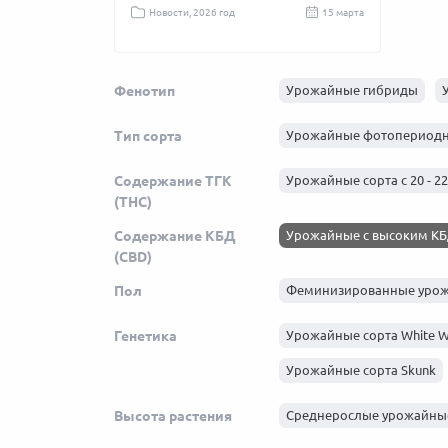
д
04 октября 2025
Новости, 2026 год
15 марта
Новости, 2025
Фенотип
Урожайные гибриды
Тип сорта
Урожайные фотопериод
Содержание ТГК
Урожайные сорта с 20 - 2
(THC)
Содержание КБД
Урожайные с высоким К
(CBD)
Пол
Феминизированные уро
Генетика
Урожайные сорта White 
Урожайные сорта Skunk
Высота растения
Среднерослые урожайны