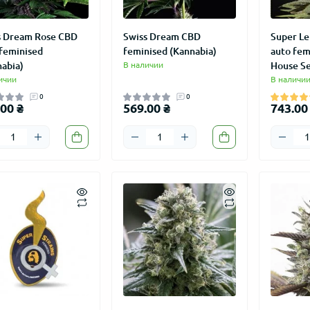
s Dream Rose CBD
Swiss Dream CBD
Super L
 feminised
feminised (Kannabia)
auto fem
abia)
В наличии
House Se
ичии
В наличи
0
0
00 ₴
569.00 ₴
743.00