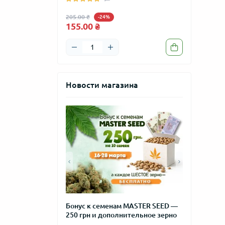
205.00 ₴
205.00 ₴
-24%
-24
155.00 ₴
155.00 ₴
Новости магазина
та с самым
Бонус к семенам MASTER SEED —
Новогодняя 
ом цветения
250 грн и дополнительное зерно
MASTER SEE