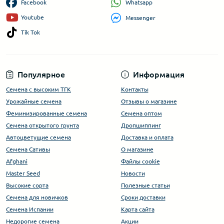
Whatsapp
Facebook
Youtube
Messenger
Tik Tok
Популярное
Информация
Семена с высоким ТГК
Контакты
Урожайные семена
Отзывы о магазине
Феминизированные семена
Семена оптом
Семена открытого грунта
Дропшиппинг
Автоцветущие семена
Доставка и оплата
Семена Сативы
О магазине
Afghani
Файлы cookie
Master Seed
Новости
Высокие сорта
Полезные статьи
Cемена для новичков
Сроки доставки
Семена Испании
Карта сайта
Недорогие семена
Акции