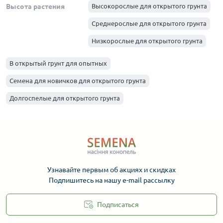
Haze для открытого грунта
Высота растения
Высокорослые для открытого грунта
Skunk для открытого грунта
Среднерослые для открытого грунта
Afghani для открытого грунта
Низкорослые для открытого грунта
В открытый грунт для опытных
Семена для новичков для открытого грунта
Долгоспелые для открытого грунта
Узнавайте первым об акциях и скидках
Подпишитесь на нашу e-mail рассылку
Подписаться