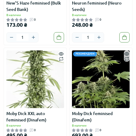
New’S Haze feminised (Bulk
Neuron feminised (Neuro
Seed Bank)
Seeds)
В наличии
В наличии
0
0
173.00 ₴
248.00 ₴
РЕКОМЕНДУЕМ
Moby Dick XXL auto
Moby Dick feminised
feminised (Dinafem)
(Dinafem)
В наличии
В наличии
0
0
495.00 ₴
693.00 ₴