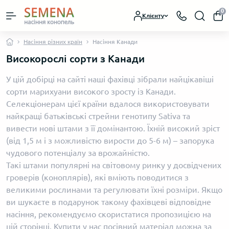
0
Клієнту
Насіння різних країн
Насіння Канади
Високорослі сорти з Канади
У цій добірці на сайті наші фахівці зібрали найцікавіші
сорти марихуани високого зросту із Канади.
Селекціонерам цієї країни вдалося використовувати
найкращі батьківські стрейни генотипу Sativa та
вивести нові штами з її домінантою. Їхній високий зріст
(від 1,5 м і з можливістю вирости до 5-6 м) – запорука
чудового потенціалу за врожайністю.
Такі штами популярні на світовому ринку у досвідчених
гроверів (коноплярів), які вміють поводитися з
великими рослинами та регулювати їхні розміри. Якщо
ви шукаєте в подарунок такому фахівцеві відповідне
насіння, рекомендуємо скористатися пропозицією на
цій сторінці. Купити у нас посівний матеріал можна за