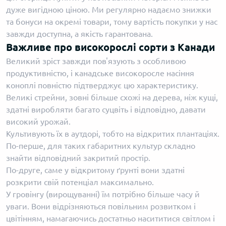
дуже вигідною ціною. Ми регулярно надаємо знижки
та бонуси на окремі товари, тому вартість покупки у нас
завжди доступна, а якість гарантована.
Важливе про високорослі сорти з Канади
Великий зріст завжди пов'язують з особливою
продуктивністю, і канадське високоросле насіння
коноплі повністю підтверджує цю характеристику.
Великі стрейни, зовні більше схожі на дерева, ніж кущі,
здатні виробляти багато суцвіть і відповідно, давати
високий урожай.
Культивують їх в аутдорі, тобто на відкритих плантаціях.
По-перше, для таких габаритних культур складно
знайти відповідний закритий простір.
По-друге, саме у відкритому ґрунті вони здатні
розкрити свій потенціал максимально.
У гровінгу (вирощуванні) їм потрібно більше часу й
уваги. Вони відрізняються повільним розвитком і
цвітінням, намагаючись достатньо насититися світлом і