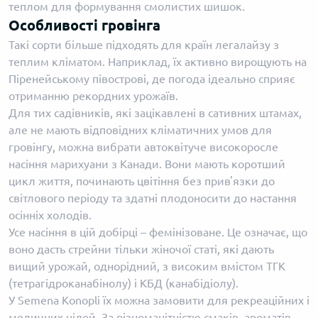
теплом для формування смолистих шишок.
Особливості гровінга
Такі сорти більше підходять для країн легалайзу з
теплим кліматом. Наприклад, їх активно вирощують на
Піренейському півострові, де погода ідеально сприяє
отриманню рекордних урожаїв.
Для тих садівників, які зацікавлені в сативних штамах,
але не мають відповідних кліматичних умов для
гровінгу, можна вибрати автоквітуче високоросле
насіння марихуани з Канади. Вони мають коротший
цикл життя, починають цвітіння без прив'язки до
світлового періоду та здатні плодоносити до настання
осінніх холодів.
Усе насіння в цій добірці – фемінізоване. Це означає, що
воно дасть стрейни тільки жіночої статі, які дають
вищий урожай, однорідний, з високим вмістом ТГК
(тетрагідроканабінолу) і КБД (канабідіолу).
У Semena Konopli їх можна замовити для рекреаційних і
медичних цілей. За різноманітністю смаків, ароматів,