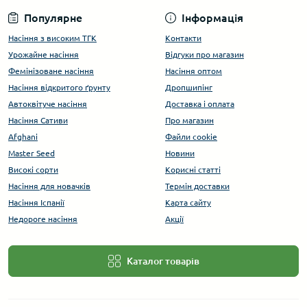
Популярне
Інформація
Насіння з високим ТГК
Контакти
Урожайне насіння
Відгуки про магазин
Фемінізоване насіння
Насіння оптом
Насіння відкритого ґрунту
Дропшипінг
Автоквітуче насіння
Доставка і оплата
Насіння Сативи
Про магазин
Afghani
Файли cookie
Master Seed
Новини
Високі сорти
Корисні статті
Насіння для новачків
Термін доставки
Насіння Іспанії
Карта сайту
Недороге насіння
Акції
Каталог товарів