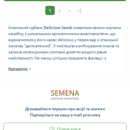
1
2
>
>|
Іспанський сідбанк
Delicious Seeds
славиться своїми сортами
канабісу з унікальними ароматичними властивостями, що
відзначилося у його назві: delicious у перекладі з іспанської
означає "делікатесний". У мистецтві комбінування смаків та
запахів селекціонери компанії досягли вищого рівня
майстерності. Не менш успішно працюють фахівці і з
генетичним фондом – нові штами приваблюють
Розгорнути
життєстійкістю, високим імунітетом до погодних умов,
різних захворювань та шкідників, а також 100%
автентичною генетикою, зібраною з усіх куточків світу.
У цьому розділі каталогу представлена колекція насіння
елітної якості від іспанського сідбанку Delicious Seeds.
Замовити його у нас можна на дуже вигідних умовах – за
Дізнавайтеся першим про акції та знижки
найдоступнішими в Україні цінами, зі швидкою та
Підпишіться на нашу e-mail розсилку
безпечною доставкою.
Підписатися