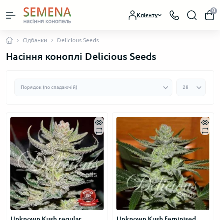
0
Клієнту
Сідбанки
Delicious Seeds
Насіння коноплі Delicious Seeds
Unknown Kush regular
Unknown Kush feminised