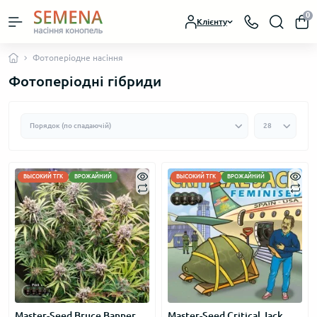
0
Клієнту
Фотоперіодне насіння
Фотоперіодні гібриди
ВЫСОКИЙ ТГК
ВРОЖАЙНИЙ
ВЫСОКИЙ ТГК
ВРОЖАЙНИЙ
Master-Seed Bruce Banner
Master-Seed Critical Jack