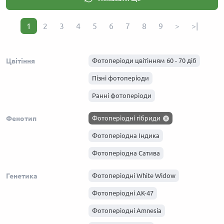
1
2
3
4
5
6
7
8
9
>
>|
Цвітіння
Фотоперіоди цвітінням 60 - 70 діб
Пізні фотоперіоди
Ранні фотоперіоди
Фенотип
Фотоперіодні гібриди
Фотоперіодна Індика
Фотоперіодна Сатива
Генетика
Фотоперіодні White Widow
Фотоперіодні АК-47
Фотоперіодні Amnesia