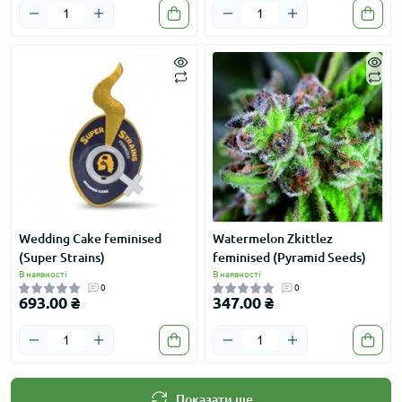
Wedding Cake feminised
Watermelon Zkittlez
(Super Strains)
feminised (Pyramid Seeds)
В наявності
В наявності
0
0
693.00 ₴
347.00 ₴
Показати ще