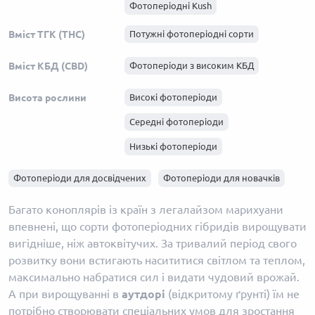
Фотоперіодні Kush
Фотоперіодні Haze
Вміст ТГК (THC)
Потужні фотоперіодні сорти
Фотоперіодні Skunk
Вміст КБД (CBD)
Фотоперіоди з високим КБД
Фотоперіодні Afghani
Висота рослини
Високі фотоперіоди
Середні фотоперіоди
Низькі фотоперіоди
Фотоперіоди для досвідчених
Фотоперіоди для новачків
Багато коноплярів із країн з легалайзом марихуани
впевнені, що сорти фотоперіодних гібридів вирощувати
вигідніше, ніж автоквітучих. За тривалий період свого
розвитку вони встигають насититися світлом та теплом,
максимально набратися сил і видати чудовий врожай.
А при вирощуванні в
аутдорі
(відкритому ґрунті) їм не
потрібно створювати спеціальних умов для зростання