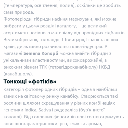
(температура, освітлення, полив), оскільки це зробить
сама природа.
Фотоперіодні гібриди насіння марихуани, які можна
вибрати у цьому розділі каталогу, – це великий
асортимент посівного матеріалу від провідних сідбанків
Великобританії, Голландії, Швейцарії, Іспанії та інших
країн, де активно розвивається кана-індустрія. У
магазині
Semena Konopli
можна знайти гібриди з
унікальними властивостями, високоврожайні, з
високим рівнем ТГК (тетрагідроканабінолу) і КБД
(канабідіолу).
Тонкощі «фотіків»
Категорія фотоперіодних гібридів – одна з найбільш
ємних на світовому ринку канабісу. Створюються такі
рослини шляхом схрещування у різних комбінаціях
генетики Indica, Sativa і рудераліса (бур'янистої
коноплі). Від головних фенотипів нові сорти отримують
зовнішні характеристики, ріст, смак та аромат,