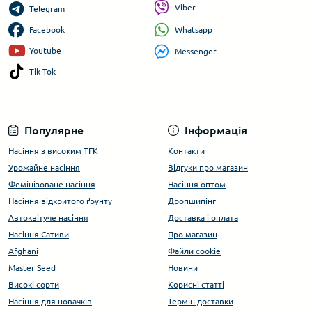
Viber
Telegram
Whatsapp
Facebook
Youtube
Messenger
Tik Tok
Популярне
Інформація
Насіння з високим ТГК
Контакти
Урожайне насіння
Відгуки про магазин
Фемінізоване насіння
Насіння оптом
Насіння відкритого ґрунту
Дропшипінг
Автоквітуче насіння
Доставка і оплата
Насіння Сативи
Про магазин
Afghani
Файли cookie
Master Seed
Новини
Високі сорти
Корисні статті
Насіння для новачків
Термін доставки