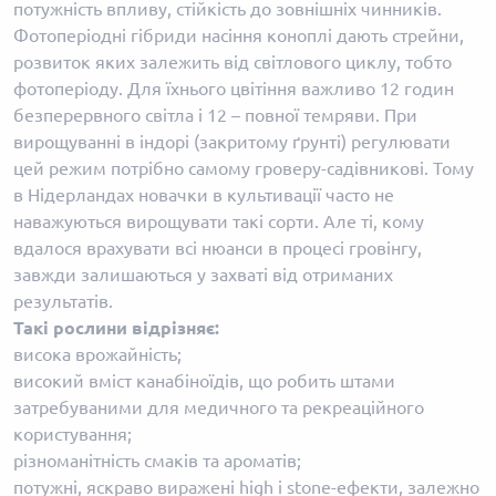
потужність впливу, стійкість до зовнішніх чинників.
Фотоперіодні гібриди насіння коноплі дають стрейни,
розвиток яких залежить від світлового циклу, тобто
фотоперіоду. Для їхнього цвітіння важливо 12 годин
безперервного світла і 12 – повної темряви. При
вирощуванні в індорі (закритому ґрунті) регулювати
цей режим потрібно самому гроверу-садівникові. Тому
в Нідерландах новачки в культивації часто не
наважуються вирощувати такі сорти. Але ті, кому
вдалося врахувати всі нюанси в процесі гровінгу,
завжди залишаються у захваті від отриманих
результатів.
Такі рослини відрізняє:
висока врожайність;
високий вміст канабіноїдів, що робить штами
затребуваними для медичного та рекреаційного
користування;
різноманітність смаків та ароматів;
потужні, яскраво виражені high і stone-ефекти, залежно