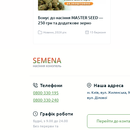
ро
Вп
ти з найшвидшим
Бонус до насіння MASTER SEED —
Новорічна ак
ня
250 грн та додаткове зерно
MASTER SEE
Генет
фено
04 жовтня 2025
Новини, 2026 рік
15 березня
Новини, 2025 
ск
ар
фі
ча
ст
ре
Важли
Телефони
Наша адреса
бажа
0800-330-195
м. Київ, вул. Жилянська, 9.
вул. Ділової
0800-330-240
Ге
Оста
Графік роботи
Ці со
Перейти до конта
Будні, з 9.00 до 24.00
депре
Без перерви та