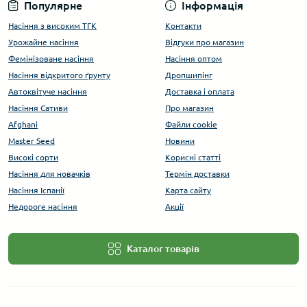
Популярне
Інформація
Насіння з високим ТГК
Контакти
Урожайне насіння
Відгуки про магазин
Фемінізоване насіння
Насіння оптом
Насіння відкритого ґрунту
Дропшипінг
Автоквітуче насіння
Доставка і оплата
Насіння Сативи
Про магазин
Afghani
Файли cookie
Master Seed
Новини
Високі сорти
Корисні статті
Насіння для новачків
Термін доставки
Насіння Іспанії
Карта сайту
Недороге насіння
Акції
Каталог товарів