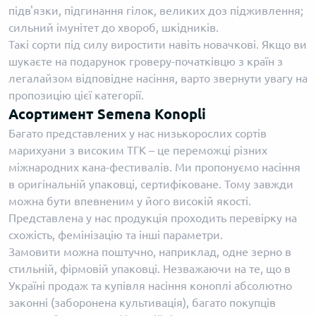
підв'язки, підгинання гілок, великих доз підживлення;
сильний імунітет до хвороб, шкідників.
Такі сорти під силу виростити навіть новачкові. Якщо ви
шукаєте на подарунок гроверу-початківцю з країн з
легалайзом відповідне насіння, варто звернути увагу на
пропозицію цієї категорії.
Асортимент Semena Konopli
Багато представлених у нас низькорослих сортів
марихуани з високим ТГК – це переможці різних
міжнародних кана-фестивалів. Ми пропонуємо насіння
в оригінальній упаковці, сертифіковане. Тому завжди
можна бути впевненим у його високій якості.
Представлена у нас продукція проходить перевірку на
схожість, фемінізацію та інші параметри.
Замовити можна поштучно, наприклад, одне зерно в
стильній, фірмовій упаковці. Незважаючи на те, що в
Україні продаж та купівля насіння коноплі абсолютно
законні (заборонена культивація), багато покупців