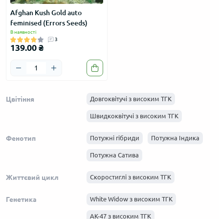
Afghan Kush Gold auto
feminised (Errors Seeds)
В наявності
3
139.00 ₴
Цвітіння
Довгоквітучі з високим ТГК
Швидкоквітучі з високим ТГК
Фенотип
Потужні гібриди
Потужна Індика
Потужна Сатива
Життєвий цикл
Скоростиглі з високим ТГК
Генетика
White Widow з високим ТГК
АК-47 з високим ТГК