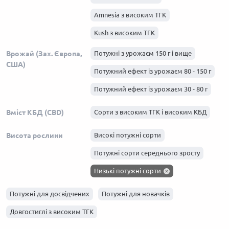
Amnesia з високим ТГК
Kush з високим ТГК
Haze з високим ТГК
Врожай (Зах. Європа,
Потужні з урожаєм 150 г і вище
США)
Skunk з високим ТГК
Потужний ефект із урожаєм 80 - 150 г
Afghani з високим ТГК
Потужний ефект із урожаєм 30 - 80 г
Вміст КБД (CBD)
Сорти з високим ТГК і високим КБД
Висота рослини
Високі потужні сорти
Потужні сорти середнього зросту
Низькі потужні сорти
Потужні для досвідчених
Потужні для новачків
Довгостиглі з високим ТГК