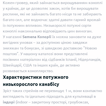
Кожен гровер, який займається вирощуванням коноплі
у країнах, де це дозволяє закон, хотів би вирощувати
рослини, які не займають багато місця та не забирають
багато сил, але водночас здатні давати гарний врожай
із потужним впливом. Низькорослі потужні сорти
коноплі максимально відповідають цим вимогам.
У магазині
Semena Konopli
їх можна замовити на дуже
вигідних умовах – за доступною ціною завдяки
знижкам та бонусам, зі швидкою доставкою "Новою
поштою". У нашому каталозі вони представлені
посівним матеріалом від сідбанків Іспанії, Нідерландів,
Швейцарії, США та інших країн, де активно
розвивається коноплярство.
Характеристики потужного
низькорослого канабісу
Зріст таких стрейнів не перевищує 1 м, вони компактно
виглядають та ідеально підходять для культивації в
індорі
(indoor – закритому просторі, гроубоксах,