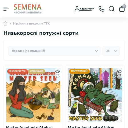
0
Клієнту
Насіння з високим ТГК
Низькорослі потужні сорти
ВЫСОКИЙ ТГК
НОВИЧКАМ
ПОПУЛЯРНИЙ
Master-Seed auto Afghan
Master-Seed auto Afghan