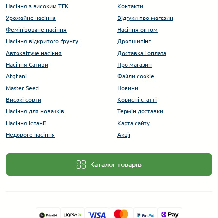
Насіння з високим ТГК
Контакти
Урожайне насіння
Відгуки про магазин
Фемінізоване насіння
Насіння оптом
Насіння відкритого ґрунту
Дропшипінг
Автоквітуче насіння
Доставка і оплата
Насіння Сативи
Про магазин
Afghani
Файли cookie
Master Seed
Новини
Високі сорти
Корисні статті
Насіння для новачків
Термін доставки
Насіння Іспанії
Карта сайту
Недороге насіння
Акції
Каталог товарів