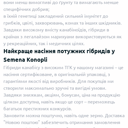
вони менш вимогливі до ґрунту та вимагають менше
специфічних добрив;
в їхній генетиці закладений сильний імунітет до
грибків, цвілі, захворювань, комах та інших шкідників.
Завдяки високому вмісту канабіноїдів, гібриди в
країнах з легалайзом марихуани використовуються як
у рекреаційних, так і медичних цілях.
Найкраще насіння потужних гібридів у
Semena Konopli
Гібриди канабісу з високим ТГК у нашому магазині – це
насіння сертифіковане, в оригінальній упаковці, з
гарантіями якості від виробників. Для покупців ми
створили максимально зручні та вигідні умови.
Завдяки знижкам, акціям, бонусам, ціна на продукцію
цілком доступна, навіть якщо це сорт – переможець
багатьох престижних конкурсів.
Замовити можна поштучно, навіть одне зерно. Доставка
"Новою поштою" забезпечить отримання замовлення