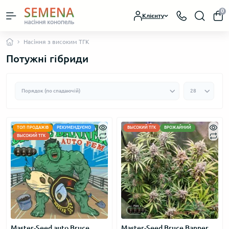
0
Клієнту
Насіння з високим ТГК
Потужні гібриди
ТОП ПРОДАЖІВ
РЕКУМЕНДУЄМО
ВЫСОКИЙ ТГК
ВРОЖАЙНИЙ
ВЫСОКИЙ ТГК
Master-Seed auto Bruce
Master-Seed Bruce Banner