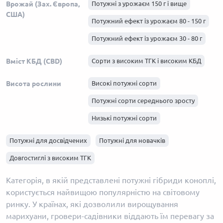
Haze з високим ТГК
Врожай (Зах. Європа,
Потужні з урожаєм 150 г і вище
США)
Skunk з високим ТГК
Потужний ефект із урожаєм 80 - 150 г
Afghani з високим ТГК
Потужний ефект із урожаєм 30 - 80 г
Вміст КБД (CBD)
Сорти з високим ТГК і високим КБД
Висота рослини
Високі потужні сорти
Потужні сорти середнього зросту
Низькі потужні сорти
Потужні для досвідчених
Потужні для новачків
Довгостиглі з високим ТГК
Категорія, в якій представлені потужні гібриди коноплі,
користується найвищою популярністю на світовому
ринку. У країнах, які дозволили вирощування
марихуани, гровери-садівники віддають їм перевагу за