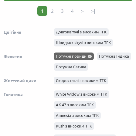
1
2
3
4
>
>|
Цвітіння
Довгоквітучі з високим ТГК
Швидкоквітучі з високим ТГК
Фенотип
Потужні гібриди
Потужна Індика
Потужна Сатива
Життєвий цикл
Скоростиглі з високим ТГК
Генетика
White Widow з високим ТГК
АК-47 з високим ТГК
Amnesia з високим ТГК
Kush з високим ТГК