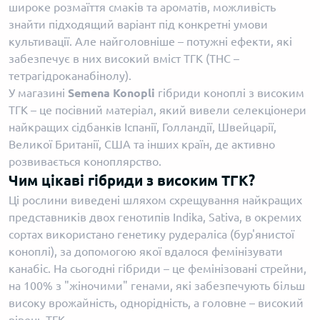
широке розмаїття смаків та ароматів, можливість
знайти підходящий варіант під конкретні умови
культивації. Але найголовніше – потужні ефекти, які
забезпечує в них високий вміст ТГК (ТНС –
тетрагідроканабінолу).
У магазині
Semena Konopli
гібриди коноплі з високим
ТГК – це посівний матеріал, який вивели селекціонери
найкращих сідбанків Іспанії, Голландії, Швейцарії,
Великої Британії, США та інших країн, де активно
розвивається коноплярство.
Чим цікаві гібриди з високим ТГК?
Ці рослини виведені шляхом схрещування найкращих
представників двох генотипів Indika, Sativa, в окремих
сортах використано генетику рудераліса (бур'янистої
коноплі), за допомогою якої вдалося фемінізувати
канабіс. На сьогодні гібриди – це фемінізовані стрейни,
на 100% з "жіночими" генами, які забезпечують більш
високу врожайність, однорідність, а головне – високий