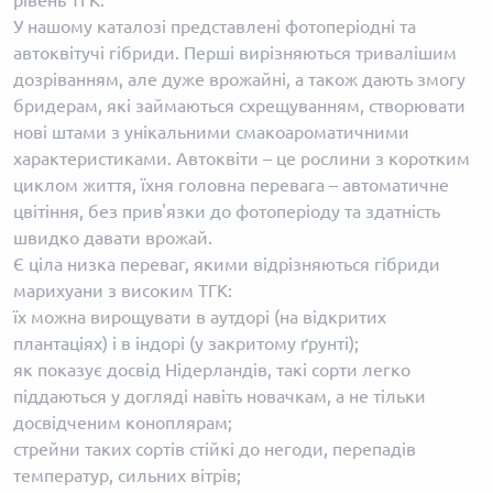
рівень ТГК.
У нашому каталозі представлені фотоперіодні та
автоквітучі гібриди. Перші вирізняються тривалішим
дозріванням, але дуже врожайні, а також дають змогу
бридерам, які займаються схрещуванням, створювати
нові штами з унікальними смакоароматичними
характеристиками. Автоквіти – це рослини з коротким
циклом життя, їхня головна перевага – автоматичне
цвітіння, без прив'язки до фотоперіоду та здатність
швидко давати врожай.
Є ціла низка переваг, якими відрізняються гібриди
марихуани з високим ТГК:
їх можна вирощувати в аутдорі (на відкритих
плантаціях) і в індорі (у закритому ґрунті);
як показує досвід Нідерландів, такі сорти легко
піддаються у догляді навіть новачкам, а не тільки
досвідченим коноплярам;
стрейни таких сортів стійкі до негоди, перепадів
температур, сильних вітрів;