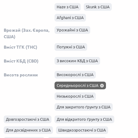
Haze з США
Skunk з США
Afghani з США
Врожай (Зах. Європа,
Урожайні з США
США)
Вміст ТГК (THC)
Потужні з США
Вміст КБД (CBD)
З високим КБД з США
Висота рослини
Високорослі з США
Середньорослі з США
Низькорослі з США
Для закритого ґрунту з США
Довгозростаючі з США
Для відкритого ґрунту з США
Для досвідчених з США
Швидкозростаючі з США