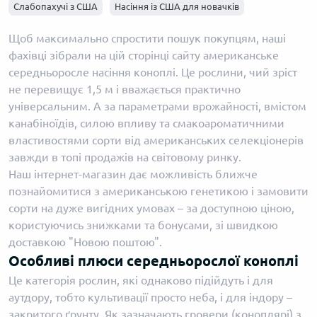
Слабопахучі з США
Насіння із США для новачків
Щоб максимально спростити пошук покупцям, наші
фахівці зібрали на цій сторінці сайту американське
середньоросле насіння коноплі. Це рослини, чий зріст
не перевищує 1,5 м і вважається практично
універсальним. А за параметрами врожайності, вмістом
канабіноїдів, силою впливу та смакоароматичними
властивостями сорти від американських селекціонерів
завжди в топі продажів на світовому ринку.
Наш інтернет-магазин дає можливість ближче
познайомитися з американською генетикою і замовити
сорти на дуже вигідних умовах – за доступною ціною,
користуючись знижками та бонусами, зі швидкою
доставкою "Новою поштою".
Особливі плюси середньорослої коноплі
Це категорія рослин, які однаково підійдуть і для
аутдору, тобто культивації просто неба, і для індору –
закритого ґрунту. Як зазначають гровери (коноплярі) з