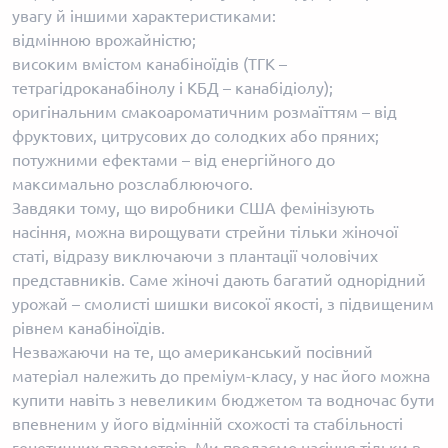
увагу й іншими характеристиками:
відмінною врожайністю;
високим вмістом канабіноїдів (ТГК –
тетрагідроканабінолу і КБД – канабідіолу);
оригінальним смакоароматичним розмаїттям – від
фруктових, цитрусових до солодких або пряних;
потужними ефектами – від енергійного до
максимально розслаблюючого.
Завдяки тому, що виробники США фемінізують
насіння, можна вирощувати стрейни тільки жіночої
статі, відразу виключаючи з плантації чоловічих
представників. Саме жіночі дають багатий однорідний
урожай – смолисті шишки високої якості, з підвищеним
рівнем канабіноїдів.
Незважаючи на те, що американський посівний
матеріал належить до преміум-класу, у нас його можна
купити навіть з невеликим бюджетом та водночас бути
впевненим у його відмінній схожості та стабільності