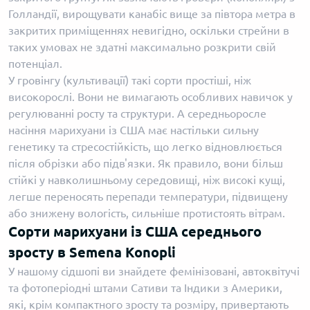
Голландії, вирощувати канабіс вище за півтора метра в
закритих приміщеннях невигідно, оскільки стрейни в
таких умовах не здатні максимально розкрити свій
потенціал.
У гровінгу (культивації) такі сорти простіші, ніж
високорослі. Вони не вимагають особливих навичок у
регулюванні росту та структури. А середньоросле
насіння марихуани із США має настільки сильну
генетику та стресостійкість, що легко відновлюється
після обрізки або підв'язки. Як правило, вони більш
стійкі у навколишньому середовищі, ніж високі кущі,
легше переносять перепади температури, підвищену
або знижену вологість, сильніше протистоять вітрам.
Сорти марихуани із США середнього
зросту в Semena Konopli
У нашому сідшопі ви знайдете фемінізовані, автоквітучі
та фотоперіодні штами Сативи та Індики з Америки,
які, крім компактного зросту та розміру, привертають