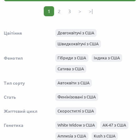
1
2
3
>
>|
Цвітіння
Довгоквітучі з США
Швидкоквітучі з США
Фенотип
Гібриди з США
Індика з США
Сатива з США
Тип сорту
Автоквіти з США
Стать
Фемінізовані з США
Життєвий цикл
Скоростиглі з США
Генетика
White Widow з США
АК-47 з США
Amnesia з США
Kush з США