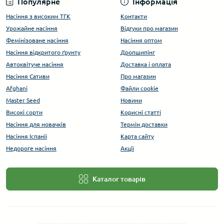
Популярне
Інформація
Насіння з високим ТГК
Контакти
Урожайне насіння
Відгуки про магазин
Фемінізоване насіння
Насіння оптом
Насіння відкритого ґрунту
Дропшипінг
Автоквітуче насіння
Доставка і оплата
Насіння Сативи
Про магазин
Afghani
Файли cookie
Master Seed
Новини
Високі сорти
Корисні статті
Насіння для новачків
Термін доставки
Насіння Іспанії
Карта сайту
Недороге насіння
Акції
Каталог товарів