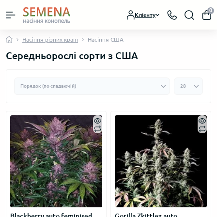
0
Клієнту
Насіння різних країн
Насіння США
Середньорослі сорти з США
Blackberry auto feminised
Gorilla Zkittlez auto