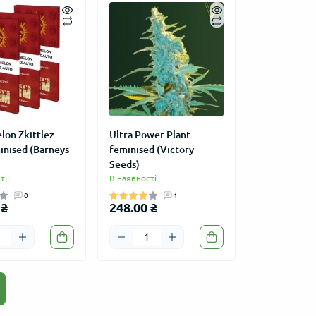
on Zkittlez
Ultra Power Plant
inised (Barneys
feminised (Victory
Seeds)
ті
В наявності
ВРОЖАЙНИЙ
АКЦІЯ
ПОПУЛ
0
1
ВРОЖ
 ₴
248.00 ₴