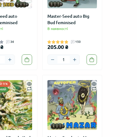
eed auto
Master-Seed auto Big
eminised
Bud feminised
ті
В наявності
36
150
 ₴
205.00 ₴
 ТГК
НИЙ