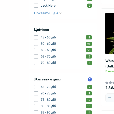
Jack Herer
2
Показати ще 4
Цвітіння
45 - 50 діб
19
50 - 60 діб
96
60 - 65 діб
59
65 - 70 діб
17
Whit
70 - 80 діб
3
(Bul
В ная
Життєвий цикл
173.
65 - 70 діб
7
70 - 75 діб
19
75 - 80 діб
19
80 - 85 діб
18
85 - 90 діб
11