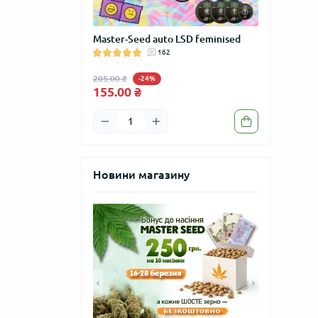
GROW" сувенір
Master-Seed auto LSD feminised
Master-Seed
м
162
feminised
205.00 ₴
205.00 ₴
-24%
-24
155.00 ₴
155.00 ₴
Новини магазину