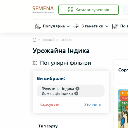
Каталог сувенірів
Популярне
З генетики
По 
Урожайне насіння
Урожайна Індика
Популярні фільтри
Сор
Ви вибрали:
Фенотип:
Індика
Домінація Індики
ТОП
ВЫС
ВРО
Скасувати
Уточнити
Тип сорту