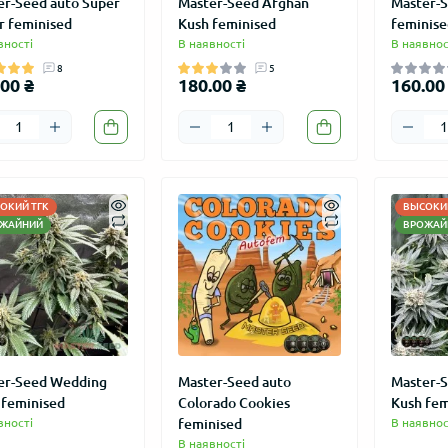
er-Seed auto Super
Master-Seed Afghan
Master-S
r feminised
Kush feminised
feminise
вності
В наявності
В наявнос
8
5
00 ₴
180.00 ₴
160.00
ОКИЙ ТГК
ВЫСОКИЙ
ЖАЙНИЙ
ВРОЖАЙ
er-Seed Wedding
Master-Seed auto
Master-S
 feminised
Colorado Cookies
Kush fem
вності
feminised
В наявнос
В наявності