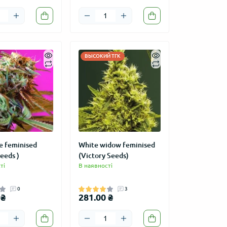
ВЫСОКИЙ ТГК
e feminised
White widow feminised
eeds )
(Victory Seeds)
ті
В наявності
0
3
 ₴
281.00 ₴