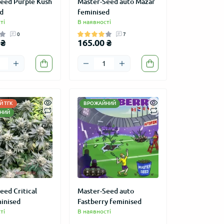
eed Purple Kush
Master-Seed auto Mazar
d
feminised
ті
В наявності
0
7
 ₴
165.00 ₴
 ТГК
ВРОЖАЙНИЙ
НИЙ
eed Critical
Master-Seed auto
inised
Fastberry feminised
ті
В наявності