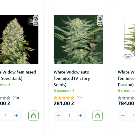
e Widow feminised
White Widow auto
White W
k Seed Bank)
feminised (Victory
feminise
вності
Seeds)
Passion)
В наявності
В наявнос
0
1
00 ₴
281.00 ₴
784.00