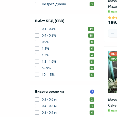
Mast
Не досліджено
3
Maza
В ная
Вміст КБД (CBD)
189.
0,1 - 0,4%
19
0.4 - 0.8%
18
0.9%
8
1.1%
6
ВЫС
1.2%
4
ВРО
1,2 - 1,6%
5
5 - 9%
6
10 - 15%
5
Висота рослини
0.3 - 0.6 м
Mast
2
Cake
0.4 - 0.8 м
3
В ная
0.5 - 0.9 м
6