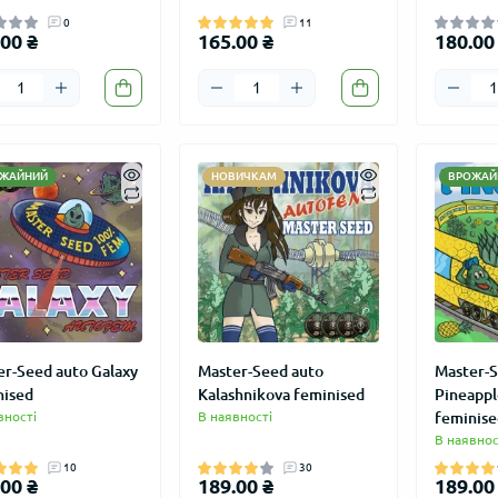
0
11
00 ₴
165.00 ₴
180.00
ЖАЙНИЙ
НОВИЧКАМ
ВРОЖАЙ
er-Seed auto Galaxy
Master-Seed auto
Master-S
nised
Kalashnikova feminised
Pineappl
вності
В наявності
feminise
В наявнос
10
30
00 ₴
189.00 ₴
189.00