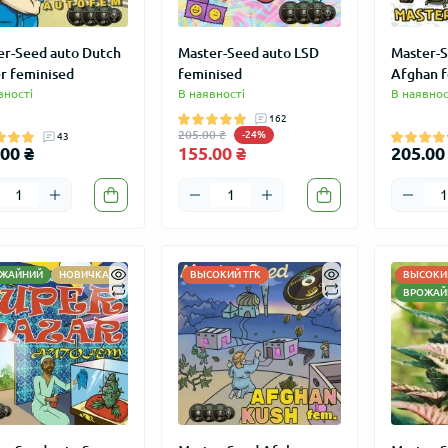
er-Seed auto Dutch
Master-Seed auto LSD
Master-S
r feminised
feminised
Afghan f
вності
В наявності
В наявнос
162
205.00 ₴
-24%
43
00 ₴
155.00 ₴
205.00
ЖАЙНИЙ
НОВИЧКАМ
ВЫСОКИЙ ТГК
ВЫСОКИЙ
ВРОЖАЙ