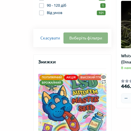
90 - 120 діб
1
Від умов
101
Скасувати
Виберіть фільтри
White
Знижки
(Din
В ная
ПОПУЛЯРНИЙ
АКЦІЯ
ВЫСОКИЙ ТГК
АКЦІЯ
НОВ
ВРОЖАЙНИЙ
446.