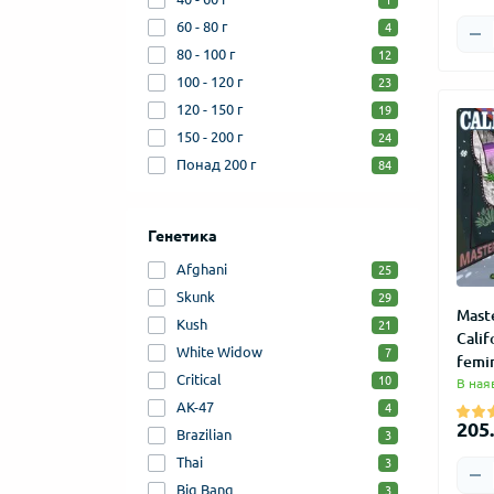
1
60 - 80 г
4
80 - 100 г
12
100 - 120 г
23
120 - 150 г
19
150 - 200 г
24
Понад 200 г
84
Генетика
Afghani
25
Skunk
29
Mast
Kush
21
Cali
White Widow
7
femi
Critical
10
В ная
AK-47
4
205.
Brazilian
3
Thai
3
Big Bang
3