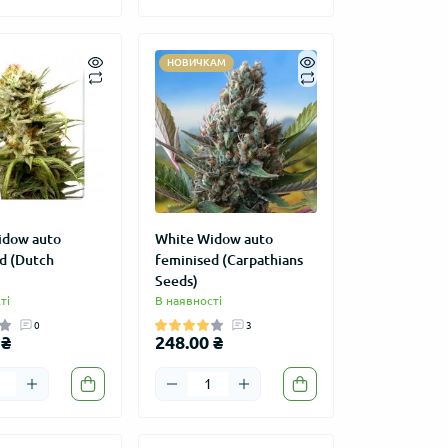
НОВИЧКАМ
idow auto
White Widow auto
d (Dutch
feminised (Carpathians
Seeds)
ті
В наявності
0
3
 ₴
248.00 ₴