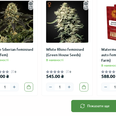
 Siberian feminised
White Rhino feminised
Watermel
afem)
(Green House Seeds)
auto fem
вності
В наявності
Farm)
В наявнос
ИЧКАМ
АКЦІЯ
АКЦІЯ
0
0
00 ₴
545.00 ₴
588.00
Показати ще