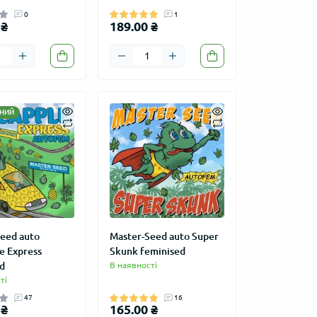
0
1
 ₴
189.00 ₴
НИЙ
eed auto
Master-Seed auto Super
e Express
Skunk feminised
d
В наявності
ті
47
16
 ₴
165.00 ₴