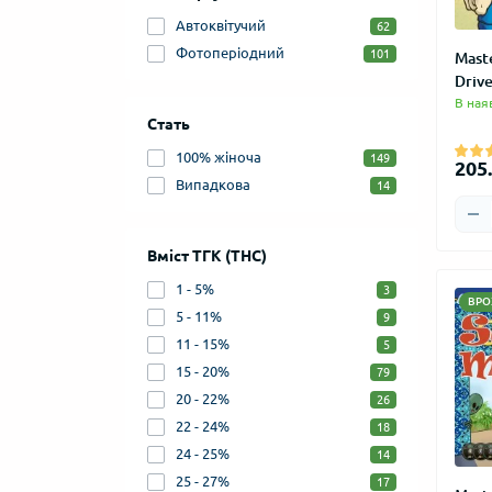
Автоквітучий
62
Фотоперіодний
101
Mast
Drive
В ная
Стать
100% жіноча
149
205.
Випадкова
14
Вміст ТГК (THC)
1 - 5%
3
ВРО
5 - 11%
9
11 - 15%
5
15 - 20%
79
20 - 22%
26
22 - 24%
18
24 - 25%
14
25 - 27%
17