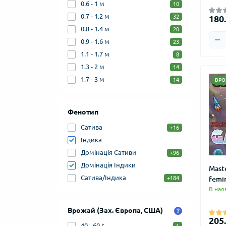
0.6 - 1 м
10
0.7 - 1.2 м
180.
32
0.8 - 1.4 м
20
0.9 - 1.6 м
23
1.1 - 1.7 м
8
1.3 - 2 м
14
1.7 - 3 м
14
ВРО
Фенотип
Сатива
+16
Індика
Домінація Сативи
+96
Домінація Індики
Mast
Сатива/Індика
+184
femi
В ная
Врожай (Зах. Європа, США)
205.
40 - 60 г