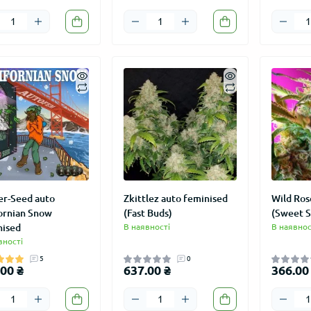
er-Seed auto
Zkittlez auto feminised
Wild Ros
fornian Snow
(Fast Buds)
(Sweet S
nised
В наявності
В наявнос
вності
5
0
00 ₴
637.00 ₴
366.00