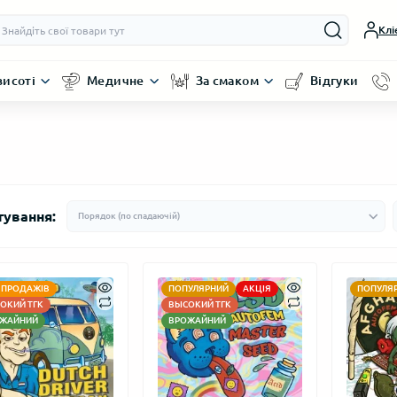
Клі
висоті
Медичне
За смаком
Відгуки
тування:
 ПРОДАЖІВ
ПОПУЛЯРНИЙ
АКЦІЯ
ПОПУЛЯ
ОКИЙ ТГК
ВЫСОКИЙ ТГК
ЖАЙНИЙ
ВРОЖАЙНИЙ