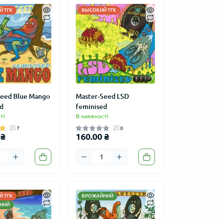
 ТГК
ВЫСОКИЙ ТГК
Seed Blue Mango
Master-Seed LSD
d
feminised
ті
В наявності
7
0
 ₴
160.00 ₴
 ТГК
ВРОЖАЙНИЙ
НИЙ