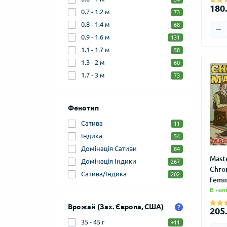
180.
0.7 - 1.2 м
73
0.8 - 1.4 м
68
0.9 - 1.6 м
131
1.1 - 1.7 м
58
1.3 - 2 м
60
1.7 - 3 м
73
Фенотип
Сатива
11
Індика
54
Домінація Сативи
84
Mast
Домінація Індики
267
Chro
Сатива/Індика
202
femi
В ная
Врожай (Зах. Європа, США)
205.
35 - 45 г
+11