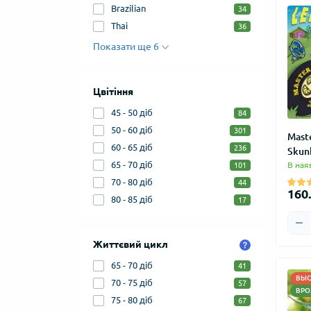
Brazilian
34
Thai
36
Показати ще 6
Цвітіння
45 - 50 діб
84
50 - 60 діб
301
Mast
60 - 65 діб
236
Skun
65 - 70 діб
В ная
101
70 - 80 діб
44
160.
80 - 85 діб
17
Життєвий цикл
65 - 70 діб
41
ВЫС
70 - 75 діб
57
ВРО
75 - 80 діб
67