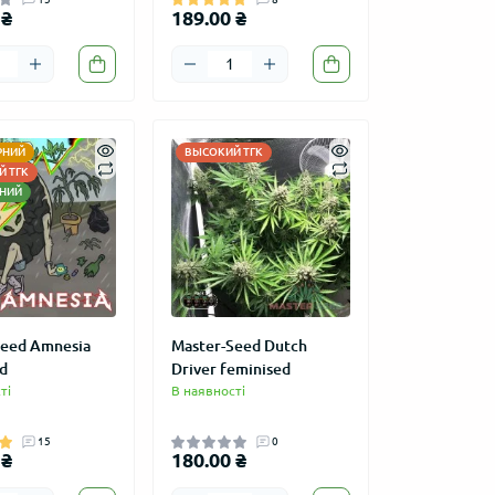
 ₴
189.00 ₴
РНИЙ
ВЫСОКИЙ ТГК
 ТГК
НИЙ
Seed Amnesia
Master-Seed Dutch
d
Driver feminised
ті
В наявності
15
0
 ₴
180.00 ₴