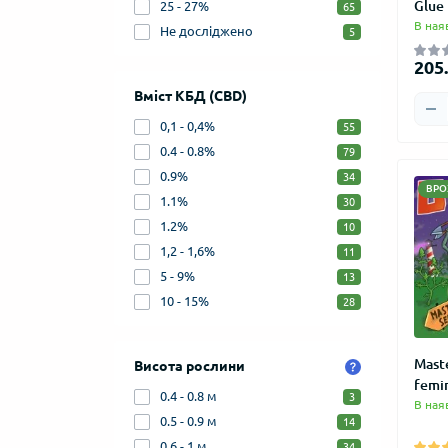
Glue
25 - 27%
65
В ная
Не досліджено
5
205.
Вміст КБД (CBD)
0,1 - 0,4%
55
0.4 - 0.8%
79
0.9%
34
ВРО
1.1%
30
1.2%
10
1,2 - 1,6%
11
5 - 9%
13
10 - 15%
28
Mast
Висота рослини
femi
0.4 - 0.8 м
3
В ная
0.5 - 0.9 м
14
0.6 - 1 м
34