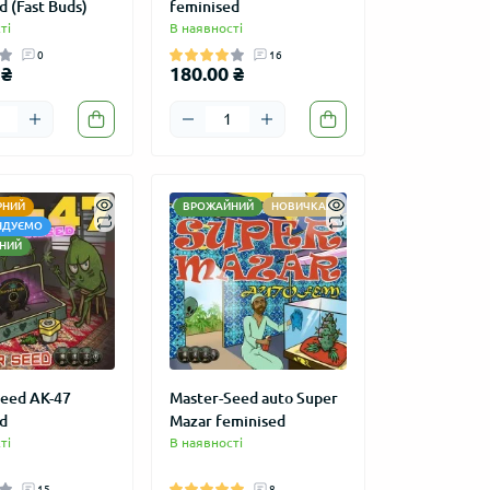
d (Fast Buds)
feminised
ті
В наявності
0
16
 ₴
180.00 ₴
РНИЙ
ВРОЖАЙНИЙ
НОВИЧКАМ
НДУЄМО
НИЙ
eed АК-47
Master-Seed auto Super
d
Mazar feminised
ті
В наявності
15
8