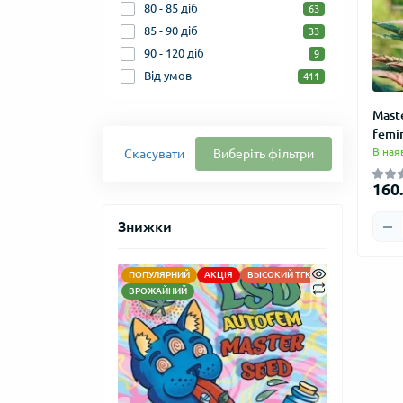
80 - 85 діб
63
85 - 90 діб
33
90 - 120 діб
9
Від умов
411
Mast
femi
В ная
Скасувати
Виберіть фільтри
160.
Знижки
ПОПУЛЯРНИЙ
АКЦІЯ
ВЫСОКИЙ ТГК
АКЦІЯ
НОВ
ВРОЖАЙНИЙ