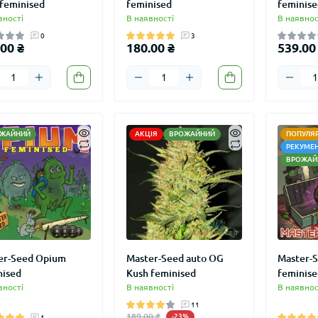
 feminised
feminised
feminise
вності
В наявності
В наявнос
0
3
00 ₴
180.00 ₴
539.00
ЖАЙНИЙ
АКЦІЯ
ВРОЖАЙНИЙ
ПОПУЛЯ
РЕКУМЕ
ВРОЖАЙ
er-Seed Opium
Master-Seed auto OG
Master-S
nised
Kush feminised
feminise
вності
В наявності
В наявнос
11
189.00 ₴
-23%
1