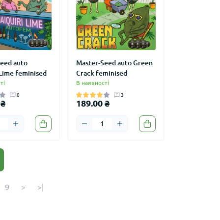
eed auto
Master-Seed auto Green
 Lime feminised
Crack feminised
ті
В наявності
0
3
 ₴
189.00 ₴
ВРОЖАЙНИЙ
АКЦІЯ
ПОПУЛ
ВРОЖ
9
>
>|