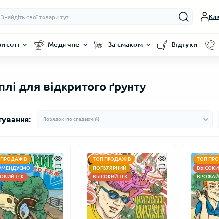
Клі
висоті
Медичне
За смаком
Відгуки
плі для відкритого ґрунту
тування:
 ПРОДАЖІВ
ТОП ПРОДАЖІВ
ТОП ПРО
УМЕНДУЄМО
ПОПУЛЯРНИЙ
ВЫСОКИЙ
ОКИЙ ТГК
ВЫСОКИЙ ТГК
ВРОЖАЙ