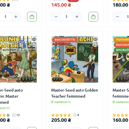
00 ₴
145.00 ₴
180.00
ВЫСОКИЙ ТГК
ПОПУЛЯ
ВЫСОКИЙ
ВРОЖАЙ
er-Seed auto
Master-Seed auto Golden
Master-
nic Master
Teacher feminised
feminise
nised
В наявності
В наявнос
вності
12
9
00 ₴
205.00 ₴
160.00