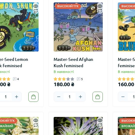
ВЫСОКИЙ ТГК
ВЫСОКИЙ
er-Seed Lemon
Master-Seed Afghan
Master-
k feminised
Kush feminised
feminise
вності
В наявності
В наявнос
4
5
00 ₴
180.00 ₴
160.00
ОКИЙ ТГК
ВЫСОКИЙ
ЖАЙНИЙ
ВРОЖАЙ