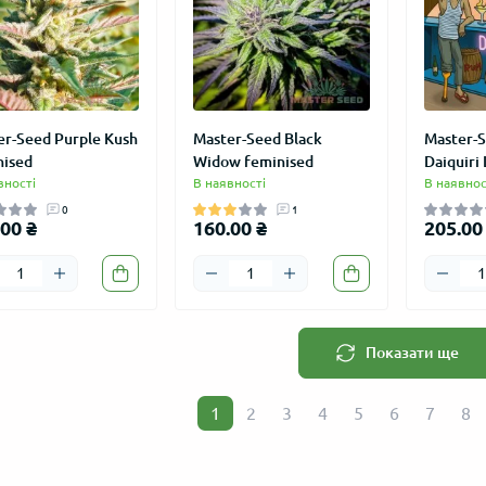
er-Seed Purple Kush
Master-Seed Black
Master-S
nised
Widow feminised
Daiquiri
вності
В наявності
В наявнос
0
1
00 ₴
160.00 ₴
205.00
ИЧКАМ
АКЦІЯ
АКЦІЯ
Показати ще
1
2
3
4
5
6
7
8