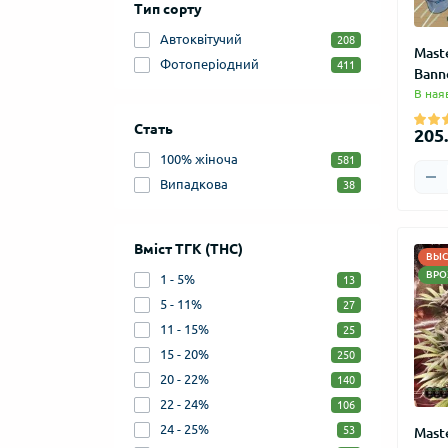
Тип сорту
Автоквітучий
208
Mast
Фотоперіодний
411
Bann
В ная
Стать
205.
100% жіноча
581
Випадкова
38
Вміст ТГК (THC)
ВЫС
ВРО
1 - 5%
13
5 - 11%
27
11 - 15%
25
15 - 20%
250
20 - 22%
140
22 - 24%
106
24 - 25%
53
Maste