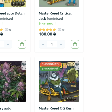
eed auto Dutch
Master-Seed Critical
eminised
Jack feminised
ті
В наявності
43
10
 ₴
180.00 ₴
ВЫСОКИЙ ТГК
ВРОЖАЙНИЙ
ry auto
Master-Seed OG Kush