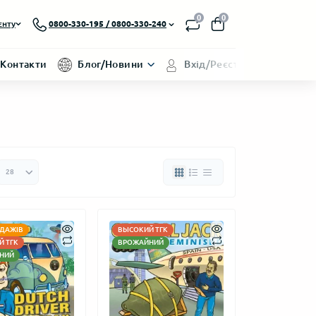
0
0
єнту
0800-330-195 / 0800-330-240
Контакти
Блог/Новини
Вхід/Реєстрація
ДАЖІВ
ВЫСОКИЙ ТГК
 ТГК
ВРОЖАЙНИЙ
НИЙ