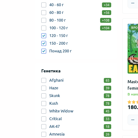
40 - 60 г
+34
60 - 80 г
+56
80 - 100 г
+108
100 - 120 г
ВРО
+104
120 - 150 г
150 - 200 г
Понад 200 г
Генетика
Afghani
65
Mast
Haze
femi
39
В ная
Skunk
78
Kush
78
180.
White Widow
45
Critical
33
AK-47
18
Amnesia
26