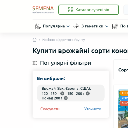
Каталог сувенірів
Популярне
З генетики
По 
Насіння відкритого ґрунту
Купити врожайні сорти коно
Популярні фільтри
Сор
Ви вибрали:
Врожай (Зах. Європа, США):
120 - 150 г
150 - 200 г
ТОП
Понад 200 г
РЕК
ВЫС
Скасувати
Уточнити