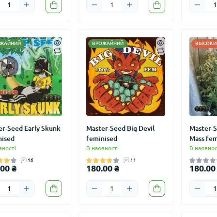
ЖАЙНИЙ
ВРОЖАЙНИЙ
ВЫСОКИЙ
er-Seed Early Skunk
Master-Seed Big Devil
Master-S
nised
feminised
Mass fem
вності
В наявності
В наявнос
16
11
00 ₴
180.00 ₴
180.00