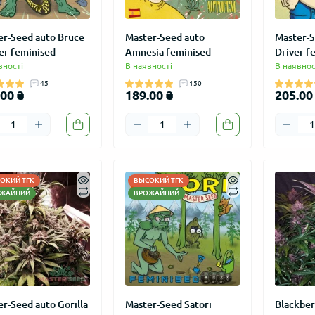
er-Seed auto Bruce
Master-Seed auto
Master-S
er feminised
Amnesia feminised
Driver f
вності
В наявності
В наявнос
45
150
00 ₴
189.00 ₴
205.00
ОКИЙ ТГК
ВЫСОКИЙ ТГК
ЖАЙНИЙ
ВРОЖАЙНИЙ
r-Seed auto Gorilla
Master-Seed Satori
Blackber