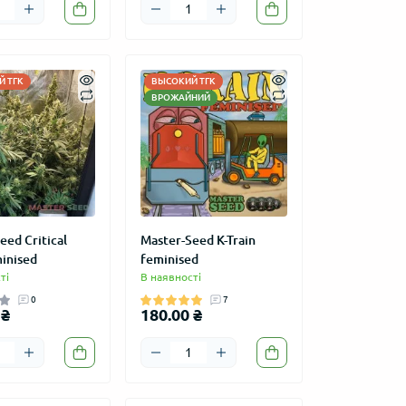
 ТГК
ВЫСОКИЙ ТГК
ВРОЖАЙНИЙ
eed Critical
Master-Seed K-Train
inised
feminised
ті
В наявності
0
7
 ₴
180.00 ₴