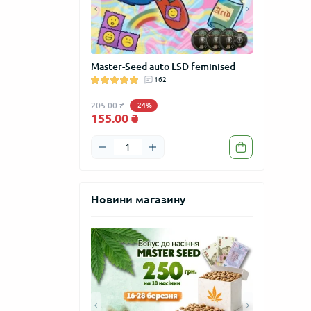
GROW" сувенір
Master-Seed auto LSD feminised
Master-Seed
м
162
feminised
205.00 ₴
205.00 ₴
-24%
-24
155.00 ₴
155.00 ₴
Новини магазину