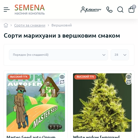
0
Клієнту
Сорти за смаками
Вершковий
Сорти марихуани з вершковим смаком
ВЫСОКИЙ ТГК
ВЫСОКИЙ ТГК
Master-Seed auto Opium
White widow feminised