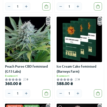
Peach Puree CBD feminised
Ice Cream Cake feminised
(G13 Labs)
(Barneys Farm)
В наявності
В наявності
0
0
360.00 ₴
588.00 ₴
ВЫСОКИЙ ТГК
ВРОЖАЙНИЙ