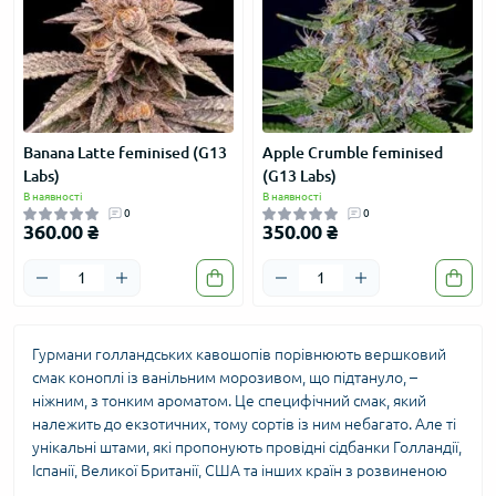
Banana Latte feminised (G13
Apple Crumble feminised
Labs)
(G13 Labs)
В наявності
В наявності
0
0
360.00 ₴
350.00 ₴
Гурмани голландських кавошопів порівнюють вершковий
смак коноплі із ванільним морозивом, що підтануло, –
ніжним, з тонким ароматом. Це специфічний смак, який
належить до екзотичних, тому сортів із ним небагато. Але ті
унікальні штами, які пропонують провідні сідбанки Голландії,
Іспанії, Великої Британії, США та інших країн з розвиненою
індустрією канабісу, користуються високим попитом завдяки