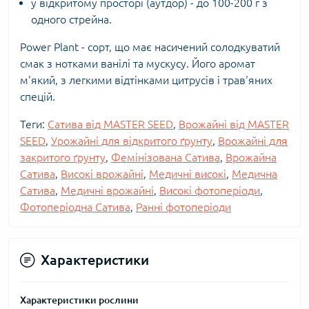
у відкритому просторі (аутдор) - до 100-200 г з
одного стрейна.
Power Plant - сорт, що має насичений солодкуватий
смак з нотками ванілі та мускусу. Його аромат
м'який, з легкими відтінками цитрусів і трав'яних
спецій.
Теги:
Сатива від MASTER SEED
,
Врожайні від MASTER
SEED
,
Урожайні для відкритого ґрунту
,
Врожайні для
закритого ґрунту
,
Фемінізована Сатива
,
Врожайна
Сатива
,
Високі врожайні
,
Медичні високі
,
Медична
Сатива
,
Медичні врожайні
,
Високі фотоперіоди
,
Фотоперіодна Сатива
,
Ранні фотоперіоди
Характеристики
Характеристики рослини