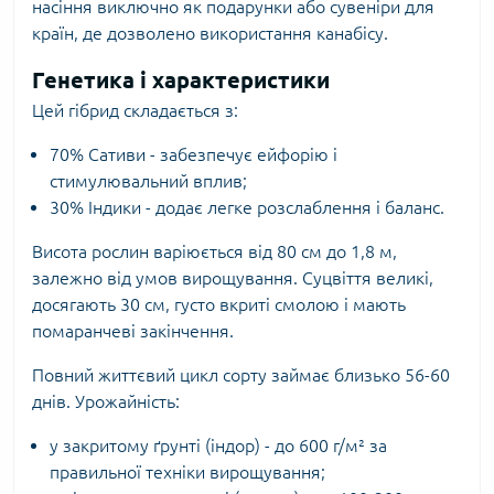
насіння виключно як подарунки або сувеніри для
країн, де дозволено використання канабісу.
Генетика і характеристики
Цей гібрид складається з:
70% Сативи - забезпечує ейфорію і
стимулювальний вплив;
30% Індики - додає легке розслаблення і баланс.
Висота рослин варіюється від 80 см до 1,8 м,
залежно від умов вирощування. Суцвіття великі,
досягають 30 см, густо вкриті смолою і мають
помаранчеві закінчення.
Повний життєвий цикл сорту займає близько 56-60
днів. Урожайність:
у закритому ґрунті (індор) - до 600 г/м² за
правильної техніки вирощування;