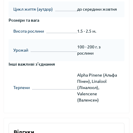
Цикл життя (аутдор)
до середини жовтня
Розміри та вага
Висота рослини
1.5 - 2.5 м.
100 - 200 г. з
Урожай
рослини
Інші важливі з'єднання
Alpha Pinene (Альфа
Пінен), Linalool
Терпени
(Ліналоол),
Valencene
(Валенсен)
Відгуки