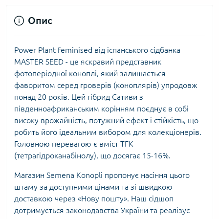
Опис
Power Plant feminised від іспанського сідбанка
MASTER SEED - це яскравий представник
фотоперіодної коноплі, який залишається
фаворитом серед гроверів (коноплярів) упродовж
понад 20 років. Цей гібрид Сативи з
південноафриканським корінням поєднує в собі
високу врожайність, потужний ефект і стійкість, що
робить його ідеальним вибором для колекціонерів.
Головною перевагою є вміст ТГК
(тетрагідроканабінолу), що досягає 15-16%.
Магазин Semena Konopli пропонує насіння цього
штаму за доступними цінами та зі швидкою
доставкою через «Нову пошту». Наш сідшоп
дотримується законодавства України та реалізує