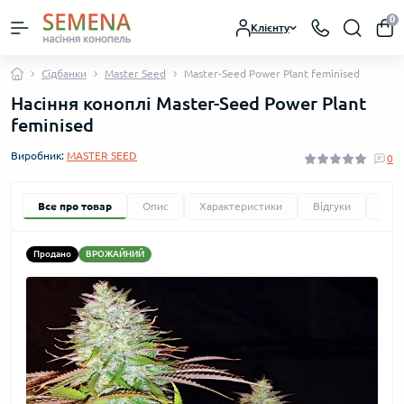
0
Клієнту
Сідбанки
Master Seed
Master-Seed Power Plant feminised
Насіння коноплі Master-Seed Power Plant
feminised
Виробник:
MASTER SEED
0
Все про товар
Опис
Характеристики
Відгуки
Зап
Продано
ВРОЖАЙНИЙ