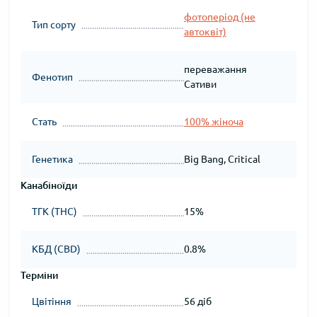
фотоперіод (не
Тип сорту
автоквіт)
переважання
Фенотип
Сативи
Стать
100% жіноча
Генетика
Big Bang, Critical
Канабіноїди
ТГК (THC)
15%
КБД (CBD)
0.8%
Терміни
Цвітіння
56 діб