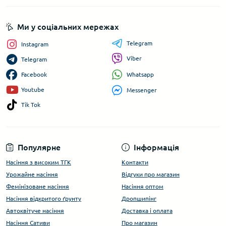
Ми у соціальних мережах
Telegram
Instagram
Viber
Telegram
Whatsapp
Facebook
Youtube
Messenger
Tik Tok
Популярне
Інформація
Насіння з високим ТГК
Контакти
Урожайне насіння
Відгуки про магазин
Фемінізоване насіння
Насіння оптом
Насіння відкритого ґрунту
Дропшипінг
Автоквітуче насіння
Доставка і оплата
Насіння Сативи
Про магазин